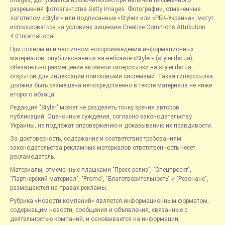
Images, допускается исключительно при наличии письменного
разрешения фотоагентства Getty Images. Фотографии, отмеченные
логотипом «Styler» или подписанные «Styler» или «РБК-Украина», могут
использоваться на условиях лицензии Creative Commons Attribution
4.0 International.
При полном или частичном воспроизведении информационных
материалов, опубликованных на вебсайте «Styler» (styler.rbc.ua),
обязательно размещение активной гиперссылки на styler.rbc.ua,
открытой для индексации поисковыми системами. Такая гиперссылка
должна быть размещена непосредственно в тексте материала не ниже
второго абзаца.
Редакция "Styler" может не разделять точку зрения авторов
публикаций. Оценочные суждения, согласно законодательству
Украины, не подлежат опровержению и доказыванию их правдивости.
За достоверность, содержание и соответствие требованиям
законодательства рекламных материалов ответственность несет
рекламодатель.
Материалы, отмеченные плашками "Пресс-релиз", "Спецпроект",
"Партнерский материал", "Promo", "Благотворительность" и "Резонанс",
размещаются на правах рекламы.
Рубрика «Новости компаний» является информационным форматом,
содержащим новости, сообщения и объявления, связанные с
деятельностью компаний, и основывается на информации,