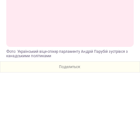
Фото: Український віце-спікер парламенту Андрій Парубій зустрівся з
канадськими політиками
Поделиться: