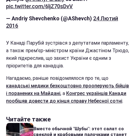
pic.twitter.com/6ljZ70sDvV
— Andriy Shevchenko (@AShevch)
24 Лютий
2016
У Канаді Парубій зустрівся з депутатами парламенту,
а також прем'єр-міністром країни Джастіном Трюдо,
який підкреслив, що захист України є одним з
пріоритетів для канадців.
Нагадаємо, раніше повідомлялося про те, що
канадські медики безкоштовно прооперують бійців
і поранених на Майдані
, а
Конгрес українців Канади
пообіцяв довести до кінця справу Небесної сотні
.
Читайте также
Вместо обычной "Шубы": этот салат со
свеклой и крабовыми палочками станет