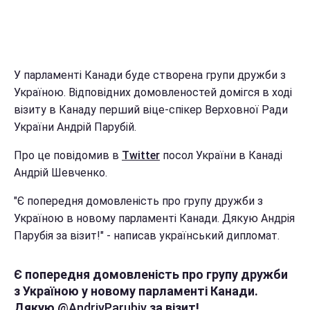
У парламенті Канади буде створена групи дружби з
Україною. Відповідних домовленостей домігся в ході
візиту в Канаду перший віце-спікер Верховної Ради
України Андрій Парубій.
Про це повідомив в
Twitter
посол України в Канаді
Андрій Шевченко.
"Є попередня домовленість про групу дружби з
Україною в новому парламенті Канади. Дякую Андрія
Парубія за візит!" - написав український дипломат.
Є попередня домовленість про групу дружби
з Україною у новому парламенті Канади.
Дякую
@AndriyParubiy
за візит!