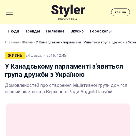
rbc.ua
Люди
Тренды
Полезное
Вкусно
Гороскопы
Главная
›
Жизнь
›
У Канадському парламенті з'явиться група дружби з Укр
ЖИЗНЬ
24 февраля 2016, 12:45
У Канадському парламенті з'явиться
група дружби з Україною
Домовленостей про створення ініціативної групи домігся
перший віце-спікер Верховної Ради Андрій Парубій