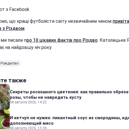
от з Facebook
ємо, що кращі футболісти світу незвичайним чином
привіт
в з Різдвом
.
 ми писали п
ро 10 цікавих фактів про Різдво
. Католицьке 
є на найдовшу ніч року.
Рождество
йте также
Секреты роскошного цветения: как правильно обреза
розы, чтобы не навредить кусту
08 августа 2026, 14:22
И кетчуп не нужен: пикантный соус из смородины, и
дополняющий мясо
08 августа 2026, 13:39