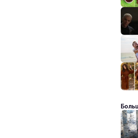
Больш