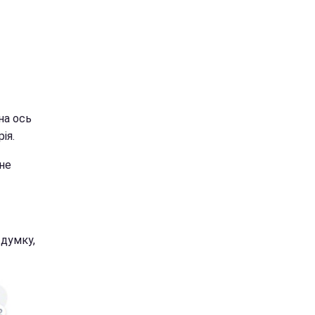
на ось
ія.
не
 думку,