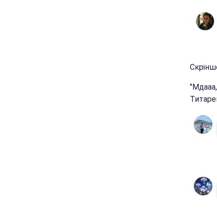
Скрінш
"Мдааа,
Титаре