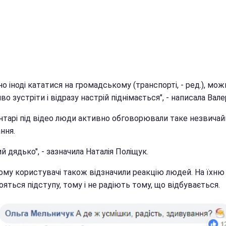
о іноді кататися на громадському (транспорті, - ред.), мож
во зустріти і відразу настрій піднімається", - написала Валер
нтарі під відео люди активно обговорювали таке незвичай
ння.
й дядько", - зазначила Наталія Поліщук.
ому користувачі також відзначили реакцію людей. На їхню
яться підступу, тому і не радіють тому, що відбувається.