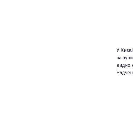
У Києві
на зуп
видно н
Радчен