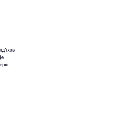
ід'їхав
Це
ерія