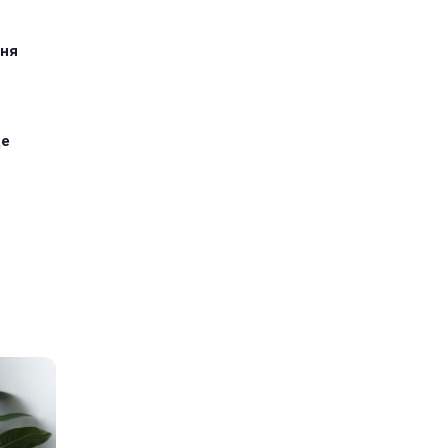
дня
ще