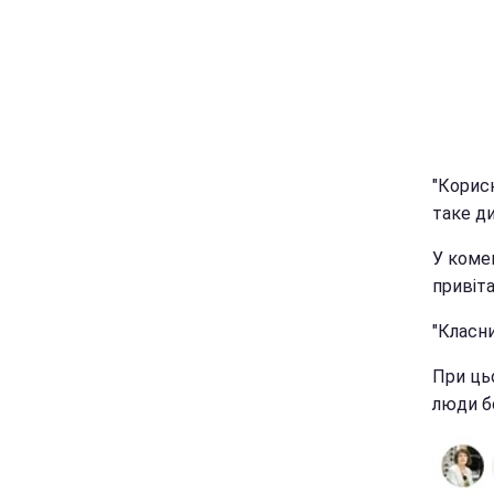
"Корисн
таке ди
У коме
привіта
"Класни
При ць
люди бо