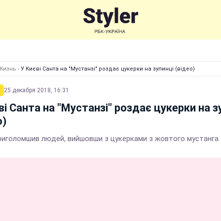
Жизнь
›
У Києві Санта на "Мустанзі" роздає цукерки на зупинці (відео)
25 декабря 2018, 16:31
ві Санта на "Мустанзі" роздає цукерки на з
о)
риголомшив людей, вийшовши з цукерками з жовтого мустанга