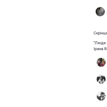
Скрінш
"Люди н
Ірина Я