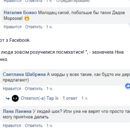
от з Facebook
 люди зовсім розучилися посміхатися! ", - зазначила Ніна
нко.