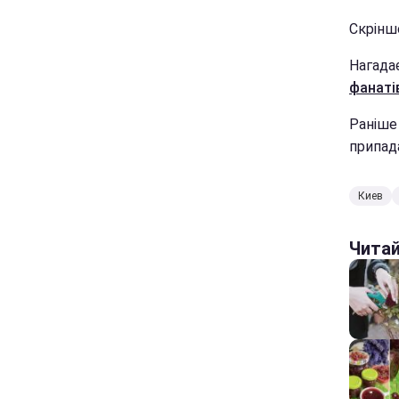
Скрінш
Нагада
фанаті
Раніше
припада
Киев
Чита