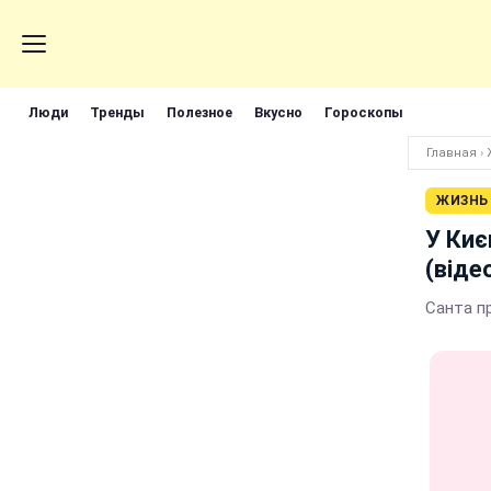
Люди
Тренды
Полезное
Вкусно
Гороскопы
Главная
›
ЖИЗНЬ
У Киє
(віде
Санта п