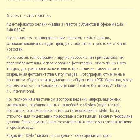
© 2026 LLC «UBT MEDIA»
Идентификатор онлайн-медиа в Реестре субъектов в сфере медиа —
R40-05347
Styler является развлекательным проектом «РБК-Украина»,
рассказывающим о людях, трендах и всё, что интересно читать вне
новостей.
Фотографии, иллюстрации и другие изображения принадлежат их
правообладателям. Использование фотографий, отмеченных Getty
Images, допускается исключительно при наличии письменного
разрешения фотоагентства Getty Images. Фотографии, отмеченные
логотипом «Styler» или подписанные «Styler» или «РБК-Украина», могут
использоваться на условиях лицензии Creative Commons Attribution
4.0 International.
При полном или частичном воспроизведении информационных
материалов, опубликованных на вебсайте «Styler» (styler.rbc.ua),
обязательно размещение активной гиперссылки на styler.rbc.ua,
открытой для индексации поисковыми системами. Такая гиперссылка
должна быть размещена непосредственно в тексте материала не ниже
второго абзаца.
Редакция "Styler" может не разделять точку зрения авторов