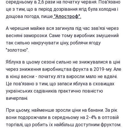
середньому в 2,6 рази на початку червня. Пов'язано
це з тим, що в період дозрівання ягід була холодна і
дощова погода, пише
"Апостроф".
А черешня майже вся загинула під час зав'язі через
весняні заморозки. Саме тому виробник змушений
так сильно накручувати ціну, роблячи ягоду
"золотою".
Яблука в цьому сезоні сильно не знижувалися в ціні
через зниження виробництва фрукта в 2019-му. Але
в кінці весни - початку літа виросли мало не вдвічі.
Це пов'язано з тим, що запаси яблука в сховищах
українських садівників практично повністю
вичерпані.
При цьому, найменше зросли ціни на банани. За рік
вони подорожчали в середньому на 2-4% в оптовій
торгівлі, що робить їх найбільш доступним фруктом.