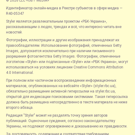
© 2026 LLC «UBT MEDIA»
Идентификатор онлайн-медиа в Реестре субъектов в сфере медиа —
R40-05347
Styler является развлекательным проектом «РБК-Украина»,
рассказывающим о людях, трендах и всё, что интересно читать вне
новостей.
Фотографии, иллюстрации и другие изображения принадлежат их
правообладателям. Использование фотографий, отмеченных Getty
Images, допускается исключительно при наличии письменного
разрешения фотоагентства Getty Images. Фотографии, отмеченные
логотипом «Styler» или подписанные «Styler» или «РБК-Украина», могут
использоваться на условиях лицензии Creative Commons Attribution
4.0 International.
При полном или частичном воспроизведении информационных
материалов, опубликованных на вебсайте «Styler» (styler.rbc.ua),
обязательно размещение активной гиперссылки на styler.rbc.ua,
открытой для индексации поисковыми системами. Такая гиперссылка
должна быть размещена непосредственно в тексте материала не ниже
второго абзаца.
Редакция "Styler" может не разделять точку зрения авторов
публикаций. Оценочные суждения, согласно законодательству
Украины, не подлежат опровержению и доказыванию их правдивости.
За достоверность, содержание и соответствие требованиям