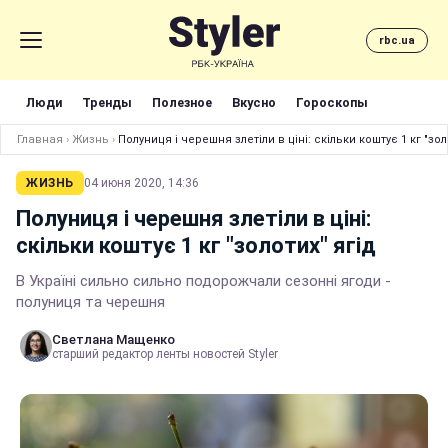
rbc.ua
Люди
Тренды
Полезное
Вкусно
Гороскопы
Главная
›
Жизнь
›
Полуниця і черешня злетіли в ціні: скільки коштує 1 кг "зол
ЖИЗНЬ
04 июня 2020, 14:36
Полуниця і черешня злетіли в ціні:
скільки коштує 1 кг "золотих" ягід
В Україні сильно сильно подорожчали сезонні ягоди -
полуниця та черешня
Светлана Мащенко
старший редактор ленты новостей Styler