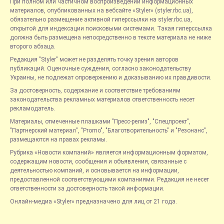
При полном или частичном воспроизведении информационных
материалов, опубликованных на вебсайте «Styler» (styler.rbc.ua),
обязательно размещение активной гиперссылки на styler.rbc.ua,
открытой для индексации поисковыми системами. Такая гиперссылка
должна быть размещена непосредственно в тексте материала не ниже
второго абзаца.
Редакция "Styler" может не разделять точку зрения авторов
публикаций. Оценочные суждения, согласно законодательству
Украины, не подлежат опровержению и доказыванию их правдивости.
За достоверность, содержание и соответствие требованиям
законодательства рекламных материалов ответственность несет
рекламодатель.
Материалы, отмеченные плашками "Пресс-релиз", "Спецпроект",
"Партнерский материал", "Promo", "Благотворительность" и "Резонанс",
размещаются на правах рекламы.
Рубрика «Новости компаний» является информационным форматом,
содержащим новости, сообщения и объявления, связанные с
деятельностью компаний, и основывается на информации,
предоставленной соответствующими компаниями. Редакция не несет
ответственности за достоверность такой информации.
Онлайн-медиа «Styler» предназначено для лиц от 21 года.