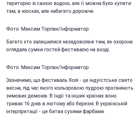
територію зі своєю водою, але її можна було купити
там, в кіосках, але набагато дорожче.
Фото: Максим Торпан/Інформатор
Багато хто залишилися незадоволені тим, як охорона
оглядала сумки гостей фестивалю на вході.
Фото: Максим Торпан/Інформатор
Зазначимо, що фестиваль Холі - це індуїстське свято
весни, під час якого кольоровою пудрою проганяють
зимових демонів. В Індії та інших країнах воно
триває 16 днів в лютому або березні. В українській
інтерпретації - це битва сухими фарбами.