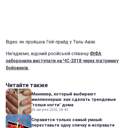
Відео: як пройшов Гей-прайд у Тель-Авіві
Нагадаємо, відомій російській співачці
ФІФА
заборонила виступати на ЧС-2018 через підтримку
бойовиків.
Читайте также
Маникюр, который выбирают
миллионерши: как сделать трендовые
"голые ногти" дома
06 августа 2026, 08:43
Справится только самый умный:
переставьте одну спичку и исправьте