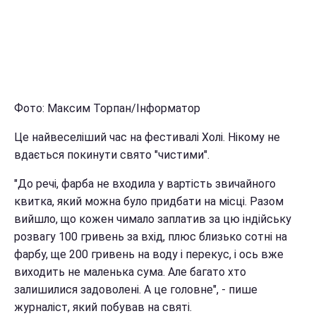
Фото: Максим Торпан/Інформатор
Це найвеселіший час на фестивалі Холі. Нікому не
вдається покинути свято "чистими".
"До речі, фарба не входила у вартість звичайного
квитка, який можна було придбати на місці. Разом
вийшло, що кожен чимало заплатив за цю індійську
розвагу 100 гривень за вхід, плюс близько сотні на
фарбу, ще 200 гривень на воду і перекус, і ось вже
виходить не маленька сума. Але багато хто
залишилися задоволені. А це головне", - пише
журналіст, який побував на святі.