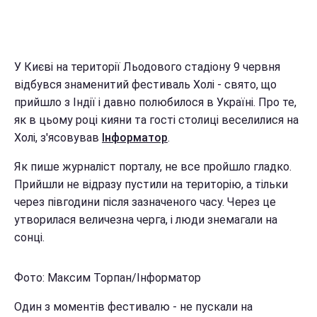
У Києві на території Льодового стадіону 9 червня
відбувся знаменитий фестиваль Холі - свято, що
прийшло з Індії і давно полюбилося в Україні. Про те,
як в цьому році кияни та гості столиці веселилися на
Холі, з'ясовував
Інформатор
.
Як пише журналіст порталу, не все пройшло гладко.
Прийшли не відразу пустили на територію, а тільки
через півгодини після зазначеного часу. Через це
утворилася величезна черга, і люди знемагали на
сонці.
Фото: Максим Торпан/Інформатор
Один з моментів фестивалю - не пускали на