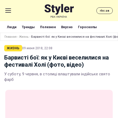
rbc.ua
Люди
Тренды
Полезное
Вкусно
Гороскопы
Главная
›
Жизнь
›
Барвисті бої: як у Києві веселилися на фестивалі Холі (фо
ЖИЗНЬ
09 июня 2018, 22:08
Барвисті бої: як у Києві веселилися на
фестивалі Холі (фото, відео)
У суботу, 9 червня, в столиці влаштували індійське свято
фарб