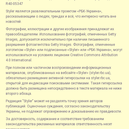
R40-05347
Styler является развлекательным проектом «РБК-Украина»,
рассказывающим о людях, трендах и всё, что интересно читать вне
новостей.
Фотографии, иллюстрации и другие изображения принадлежат их
правообладателям. Использование фотографий, отмеченных Getty
Images, допускается исключительно при наличии письменного
разрешения фотоагентства Getty Images. Фотографии, отмеченные
логотипом «Styler» или подписанные «Styler» или «РБК-Украина», могут
использоваться на условиях лицензии Creative Commons Attribution
4.0 International.
При полном или частичном воспроизведении информационных
материалов, опубликованных на вебсайте «Styler» (styler.rbc.ua),
обязательно размещение активной гиперссылки на styler.rbc.ua,
открытой для индексации поисковыми системами. Такая гиперссылка
должна быть размещена непосредственно в тексте материала не ниже
второго абзаца.
Редакция "Styler" может не разделять точку зрения авторов
публикаций. Оценочные суждения, согласно законодательству
Украины, не подлежат опровержению и доказыванию их правдивости.
За достоверность, содержание и соответствие требованиям
законодательства рекламных материалов ответственность несет