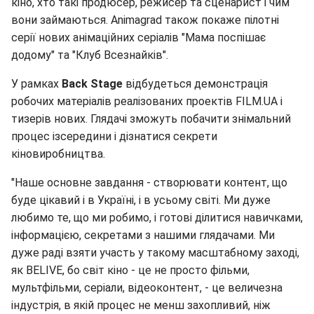
кіно, хто такі продюсер, режисер та сценарист і чим
вони займаються. Animagrad також покаже пілотні
серії нових анімаційних серіалів "Мама поспішає
додому" та "Клуб Всезнайків".
У рамках
Back Stage
відбудеться демонстрація
робочих матеріалів реалізованих проектів FILM.UA і
тизерів нових. Глядачі зможуть побачити знімальний
процес ізсередини і дізнатися секрети
кіновиробництва.
"Наше основне завдання - створювати контент, що
буде цікавий і в Україні, і в усьому світі. Ми дуже
любимо те, що ми робимо, і готові ділитися навичками,
інформацією, секретами з нашими глядачами. Ми
дуже раді взяти участь у такому масштабному заході,
як BELIVE, бо світ кіно - це не просто фільми,
мультфільми, серіали, відеоконтент, - це величезна
індустрія, в якій процес не менш захопливий, ніж