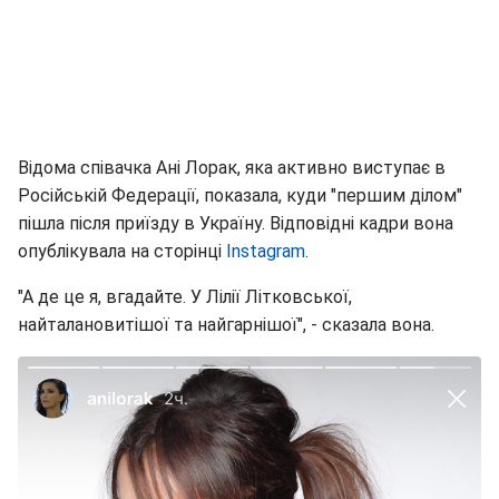
Відома співачка Ані Лорак, яка активно виступає в
Російській Федерації, показала, куди "першим ділом"
пішла після приїзду в Україну. Відповідні кадри вона
опублікувала на сторінці
Instagram
.
"А де це я, вгадайте. У Лілії Літковської,
найталановитішої та найгарнішої", - сказала вона.