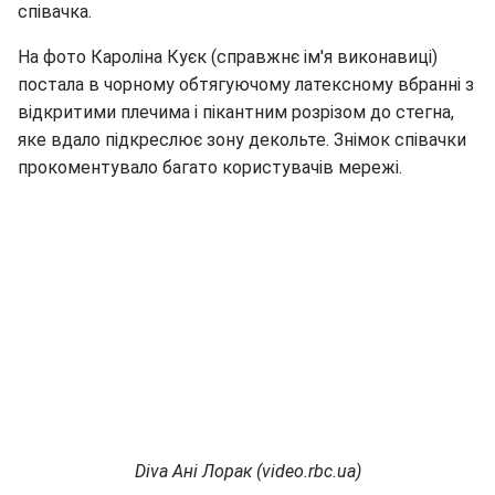
співачка.
На фото Кароліна Куєк (справжнє ім'я виконавиці)
постала в чорному обтягуючому латексному вбранні з
відкритими плечима і пікантним розрізом до стегна,
яке вдало підкреслює зону декольте. Знімок співачки
прокоментувало багато користувачів мережі.
Diva Ані Лорак (video.rbc.ua)