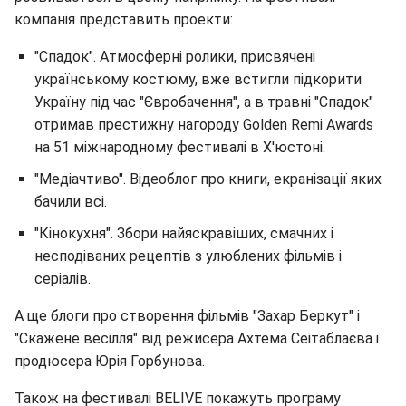
компанія представить проекти:
"Спадок". Атмосферні ролики, присвячені
українському костюму, вже встигли підкорити
Україну під час "Євробачення", а в травні "Спадок"
отримав престижну нагороду Golden Remi Awards
на 51 міжнародному фестивалі в Х'юстоні.
"Медіачтиво". Відеоблог про книги, екранізації яких
бачили всі.
"Кінокухня". Збори найяскравіших, смачних і
несподіваних рецептів з улюблених фільмів і
серіалів.
А ще блоги про створення фільмів "Захар Беркут" і
"Скажене весілля" від режисера Ахтема Сеітаблаєва і
продюсера Юрія Горбунова.
Також на фестивалі BELIVE покажуть програму