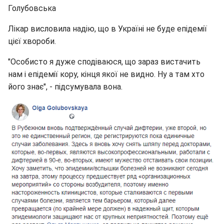
Голубовська
Лікар висловила надію, що в Україні не буде епідемії
цієї хвороби.
"Особисто я дуже сподіваюся, що зараз вистачить
нам і епідемії кору, кінця якої не видно. Ну а там хто
його знає", - підсумувала вона.