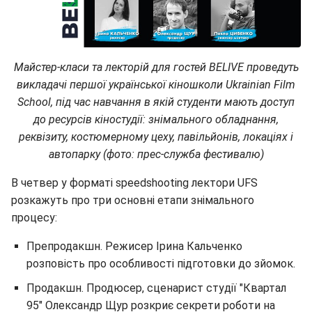
Майстер-класи та лекторій для гостей BELIVE проведуть
викладачі першої української кіношколи Ukrainian Film
School, під час навчання в якій студенти мають доступ
до ресурсів кіностудії: знімального обладнання,
реквізиту, костюмерному цеху, павільйонів, локаціях і
автопарку (фото: прес-служба фестивалю)
В четвер у форматі speedshooting лектори UFS
розкажуть про три основні етапи знімального
процесу:
Препродакшн. Режисер Ірина Кальченко
розповість про особливості підготовки до зйомок.
Продакшн. Продюсер, сценарист студії "Квартал
95" Олександр Щур розкриє секрети роботи на