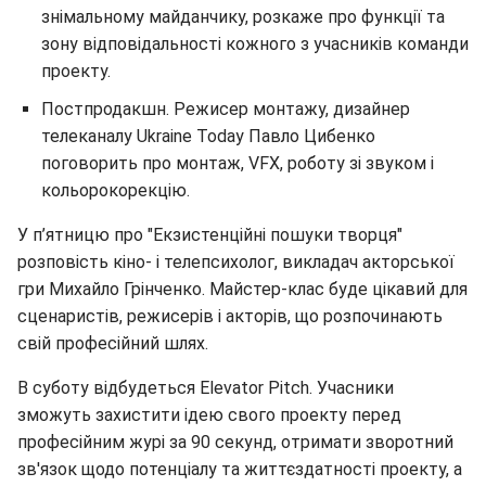
знімальному майданчику, розкаже про функції та
зону відповідальності кожного з учасників команди
проекту.
Постпродакшн. Режисер монтажу, дизайнер
телеканалу Ukraine Today Павло Цибенко
поговорить про монтаж, VFX, роботу зі звуком і
кольорокорекцію.
У п’ятницю про "Екзистенційні пошуки творця"
розповість кіно- і телепсихолог, викладач акторської
гри Михайло Грінченко. Майстер-клас буде цікавий для
сценаристів, режисерів і акторів, що розпочинають
свій професійний шлях.
В суботу відбудеться Elevator Pitch. Учасники
зможуть захистити ідею свого проекту перед
професійним журі за 90 секунд, отримати зворотний
зв'язок щодо потенціалу та життєздатності проекту, а