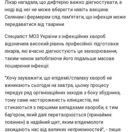
Лікар нагадала, що дифтерію важко діагностувати, а
іноді від неї не може вберегти навіть вакцина.
Селянам і фермерам слід пам'ятати, що інфекція може
передаватися від тварини.
Спеціаліст МОЗ України з інфекційних хвороб
відзначила високий рівень професійної підготовки
лікарів, які вчасно діагностують це захворювання,
таким чином запобігаючи його подальше масове
поширення інфекції.
"Хочу зауважити, що епідемії/спалаху хвороб не
виникають сьогодні на завтра, цьому процесу
передує ряд організаційних заходів з боку збудника,
тому саме настороженість клініцистів, які
стикаються з першими випадками хвороби, є тим
бар'єром, який далі перетворюється (принаймні
повинен) в надійний щит, яким епідеміологи
захищають нас від великих неприємностей", - пише