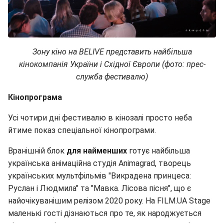
Зону кіно на BELIVE представить найбільша
кінокомпанія України і Східної Європи (фото: прес-
служба фестивалю)
Кінопрограма
Усі чотири дні фестивалю в кінозалі просто неба
йтиме показ спеціальної кінопрограми.
Вранішній блок
для найменших
готує найбільша
українська анімаційна студія Animagrad, творець
українських мультфільмів "Викрадена принцеса:
Руслан і Людмила" та "Мавка. Лісова пісня", що є
найочікуванішим релізом 2020 року. На FILM.UA Stage
маленькі гості дізнаються про те, як народжується