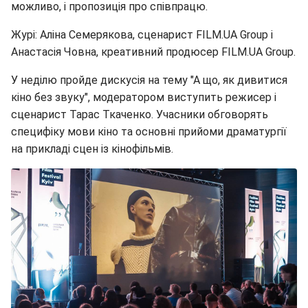
можливо, і пропозиція про співпрацю.
Журі: Аліна Семерякова, сценарист FILM.UA Group і
Анастасія Човна, креативний продюсер FILM.UA Group.
У неділю пройде дискусія на тему "А що, як дивитися
кіно без звуку", модератором виступить режисер і
сценарист Тарас Ткаченко. Учасники обговорять
специфіку мови кіно та основні прийоми драматургії
на прикладі сцен із кінофільмів.