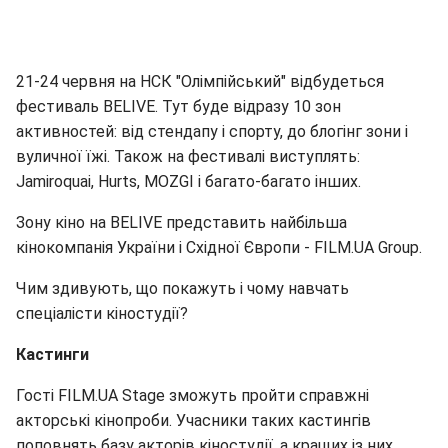
21-24 червня на НСК "Олімпійський" відбудеться
фестиваль BELIVE. Тут буде відразу 10 зон
активностей: від стендапу і спорту, до блогінг зони і
вуличної їжі. Також на фестивалі виступлять:
Jamiroquai, Hurts, MOZGI і багато-багато інших.
Зону кіно на BELIVE представить найбільша
кінокомпанія України і Східної Європи - FILM.UA Group.
Чим здивують, що покажуть і чому навчать
спеціалісти кіностудії?
Кастинги
Гості FILM.UA Stage зможуть пройти справжні
акторські кінопроби. Учасники таких кастингів
поповнять базу акторів кіностудії, а кращих із них