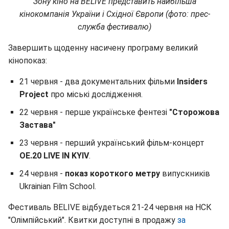
Зону кіно на BELIVE представить найбільша
кінокомпанія України і Східної Європи (фото: прес-
служба фестивалю)
Завершить щоденну насичену програму великий
кінопоказ:
21 червня - два документальних фільми
Insiders
Project
про міські дослідження.
22 червня - перше українське фентезі
"Сторожова
Застава"
23 червня - перший український фільм-концерт
OE.20 LIVE IN KYIV
.
24 червня -
показ короткого метру
випускників
Ukrainian Film School.
Фестиваль BELIVE відбудеться 21-24 червня на НСК
"Олімпійський". Квитки доступні в продажу
за