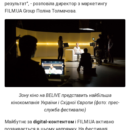
результат", - розповіла директор з маркетингу
FILM.UA Group Поліна Толмачова.
Зону кіно на BELIVE представить найбільша
кінокомпанія України і Східної Європи (фото: прес-
служба фестивалю)
Майбутнє за
digital-контентом
і FILM.UA активно
розвивається в цьому напрямку. На фестивалі