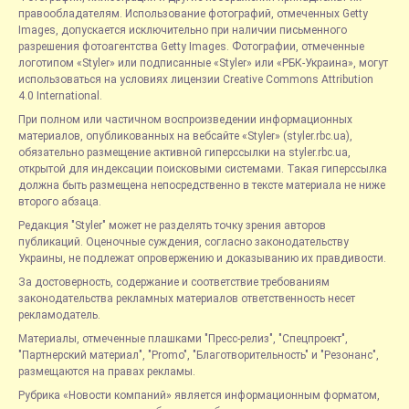
правообладателям. Использование фотографий, отмеченных Getty
Images, допускается исключительно при наличии письменного
разрешения фотоагентства Getty Images. Фотографии, отмеченные
логотипом «Styler» или подписанные «Styler» или «РБК-Украина», могут
использоваться на условиях лицензии Creative Commons Attribution
4.0 International.
При полном или частичном воспроизведении информационных
материалов, опубликованных на вебсайте «Styler» (styler.rbc.ua),
обязательно размещение активной гиперссылки на styler.rbc.ua,
открытой для индексации поисковыми системами. Такая гиперссылка
должна быть размещена непосредственно в тексте материала не ниже
второго абзаца.
Редакция "Styler" может не разделять точку зрения авторов
публикаций. Оценочные суждения, согласно законодательству
Украины, не подлежат опровержению и доказыванию их правдивости.
За достоверность, содержание и соответствие требованиям
законодательства рекламных материалов ответственность несет
рекламодатель.
Материалы, отмеченные плашками "Пресс-релиз", "Спецпроект",
"Партнерский материал", "Promo", "Благотворительность" и "Резонанс",
размещаются на правах рекламы.
Рубрика «Новости компаний» является информационным форматом,