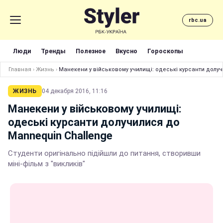
rbc.ua
Люди
Тренды
Полезное
Вкусно
Гороскопы
Главная
›
Жизнь
›
Манекени у військовому училищі: одеські курсанти долу
ЖИЗНЬ
04 декабря 2016, 11:16
Манекени у військовому училищі:
одеські курсанти долучилися до
Mannequin Challenge
Студенти оригінально підійшли до питання, створивши
міні-фільм з "викликів"