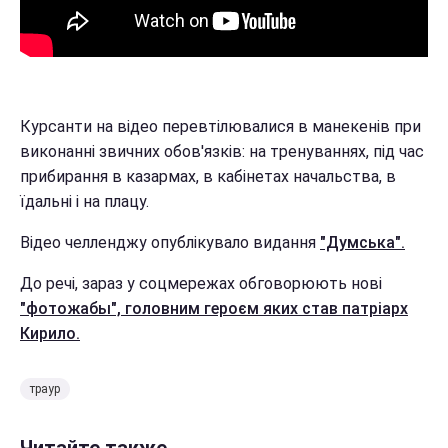
Курсанти на відео перевтілювалися в манекенів при
виконанні звичних обов'язків: на тренуваннях, під час
прибирання в казармах, в кабінетах начальства, в
їдальні і на плацу.
Відео челленджу опублікувало видання
"Думська".
До речі, зараз у соцмережах обговорюють нові
"фотожабы", головним героєм яких став патріарх
Кирило.
траур
Читайте также