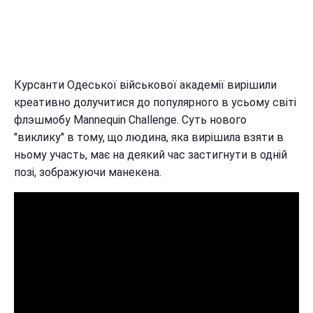
Курсанти Одеської військової академії вирішили
креативно долучитися до популярного в усьому світі
флэшмобу Mannequin Challenge. Суть нового
"виклику" в тому, що людина, яка вирішила взяти в
ньому участь, має на деякий час застигнути в одній
позі, зображуючи манекена.