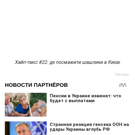
Хайп-таксі #22: де посмажити шашлики в Києві