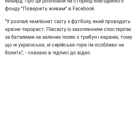
більярд. Про це розповіли на сторінці благодійного
фонду "Поверніть живим" в Facebook.
"У розпалі чемпіонат світу з футболу, який проводить
країна-терорист. Півсвіту із захопленням спостерігає
за баталіями на зелених полях з трибун і екранів, тому
що ні українське, ні сирійське горе їм особливо не
болить", - сказано в підписі до відео.