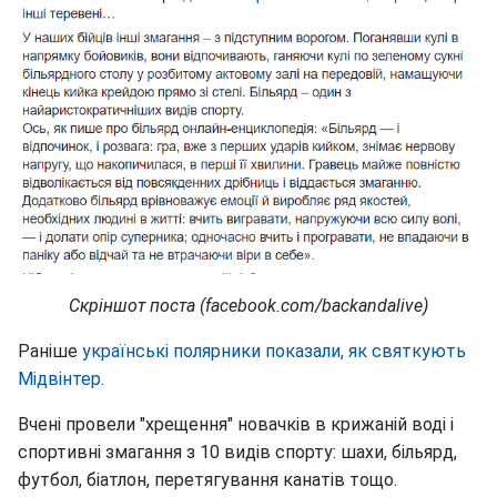
Скріншот поста (facebook.com/backandalive)
Раніше
українські полярники показали, як святкують
Мідвінтер.
Вчені провели "хрещення" новачків в крижаній воді і
спортивні змагання з 10 видів спорту: шахи, більярд,
футбол, біатлон, перетягування канатів тощо.