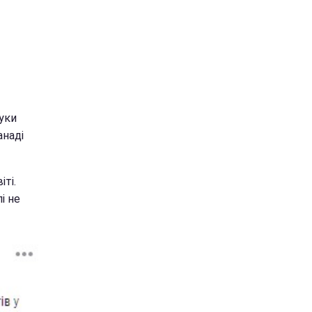
уки
анаді
ті.
і не