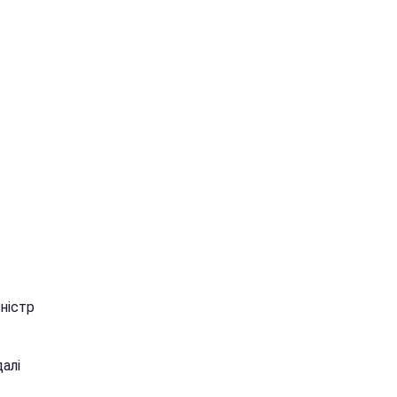
іністр
алі