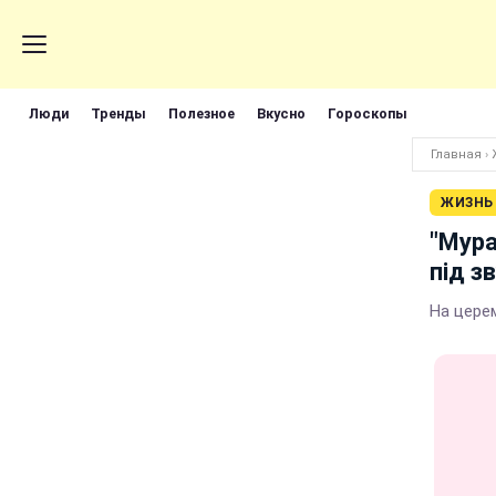
Люди
Тренды
Полезное
Вкусно
Гороскопы
Главная
›
ЖИЗНЬ
"Мура
під зв
На цере