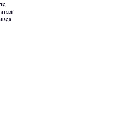
під
иторії
анада
е