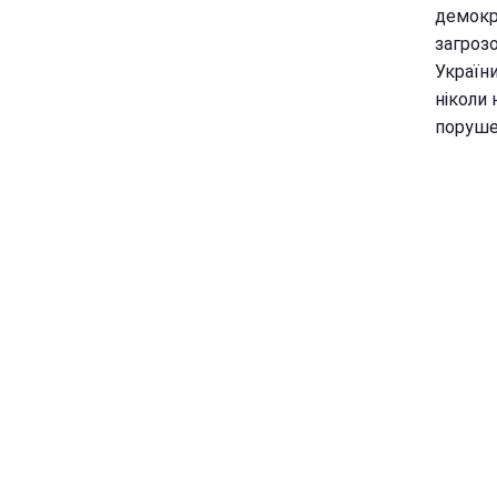
демокра
загрозо
України
ніколи
порушен