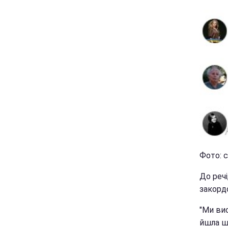
Фото: с
До речі
закордо
"Ми вис
йшла ш