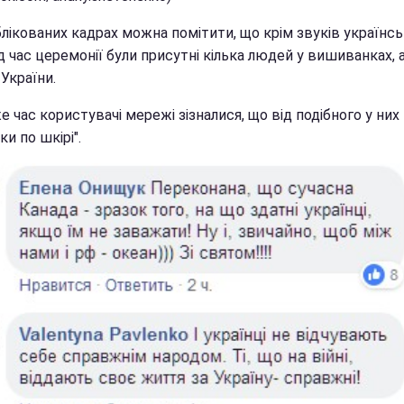
лікованих кадрах можна помітити, що крім звуків українсь
під час церемонії були присутні кілька людей у вишиванках,
України.
е час користувачі мережі зізналися, що від подібного у них
и по шкірі".