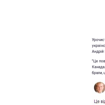
Урочист
українс
Андрій
"Це пов
Канада.
брали, щ