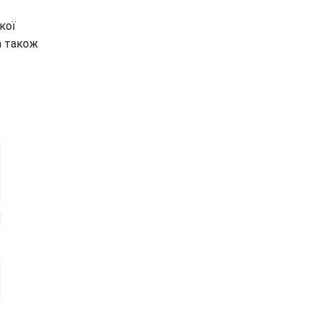
кої
 а також