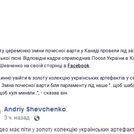
у церемонію зміни почесної варти у Канаді провели під зв
ької пісні. Відповідні кадри оприлюднив Посол України в К
 Шевченко на своїй сторінці в
Facebook
.
инно увійти в золоту колекцію українських артефактів у сві
 Зміна почесної варти біля парламенту під наше "...щоб шабл
об кулі минали...", - сказав він.