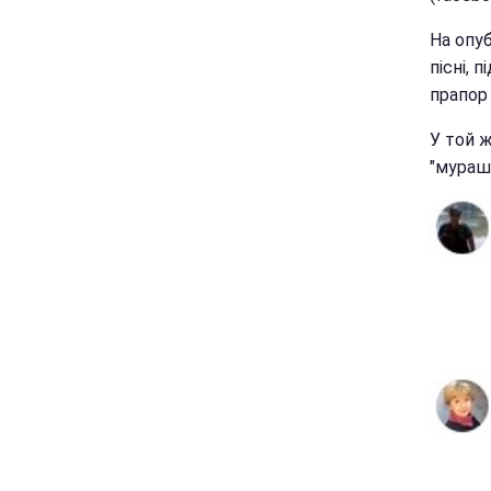
На опуб
пісні, 
прапор 
У той ж
"мурашк