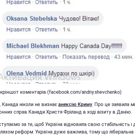
кріншот коментарів (facebook.com/andriy.shevchenko)
, Канада ніколи не визнає
анексію Криму
. Про це заявила м
нних справ Канади Христя Фріланд в ході візиту в Данію.
тупаємо за те, щоб Україна відновила свою стабільність і д
ляхом реформ. Україна дуже важлива, тому що ліберальна