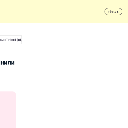
rbc.ua
ької пісні (відео)
інили