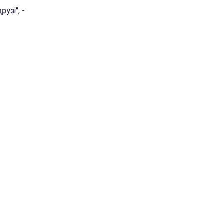
узі", -