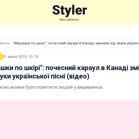
Жизнь
›
"Мурашки по шкірі": почесний караул в Канаді змінили під звуки українс
01 июля 2018, 15:18
шки по шкірі": почесний караул в Канаді зм
уки української пісні (відео)
монії можна було помітити людей у вишиванках