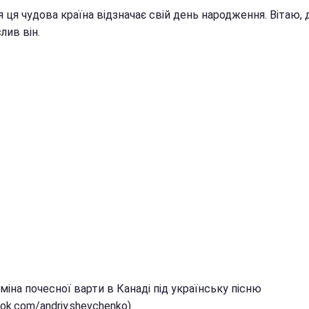
я ця чудова країна відзначає свій день народження. Вітаю, др
лив він.
зміна почесної варти в Канаді під українську пісню
ok.com/andriy.shevchenko)