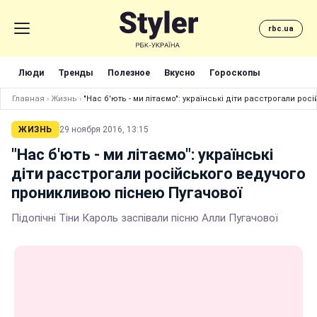
rbc.ua
Люди
Тренды
Полезное
Вкусно
Гороскопы
Главная
›
Жизнь
›
"Нас б'ють - ми літаємо": українські діти расстрогали р
ЖИЗНЬ
29 ноября 2016, 13:15
"Нас б'ють - ми літаємо": українські
діти расстрогали російського ведучого
проникливою піснею Пугачової
Підопічні Тіни Кароль заспівали пісню Алли Пугачової