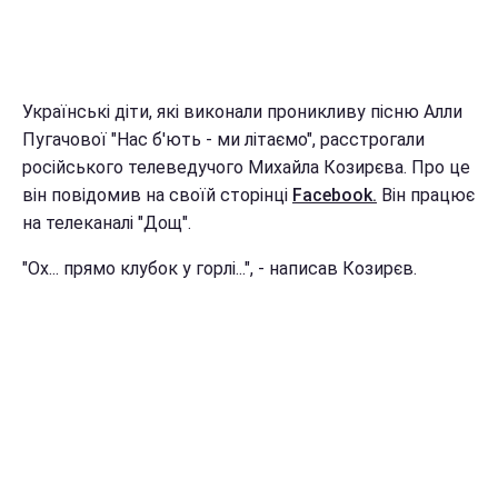
Українські діти, які виконали проникливу пісню Алли
Пугачової "Нас б'ють - ми літаємо", расстрогали
російського телеведучого Михайла Козирєва. Про це
він повідомив на своїй сторінці
Facebook.
Він працює
на телеканалі "Дощ".
"Ох... прямо клубок у горлі...", - написав Козирєв.