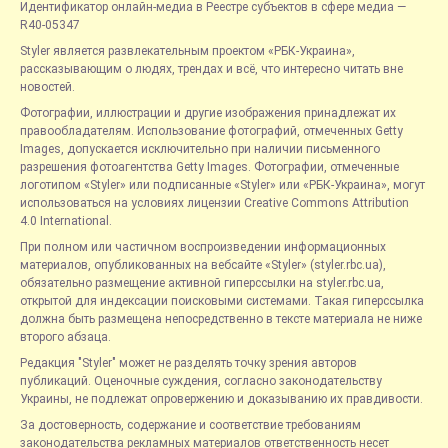
Идентификатор онлайн-медиа в Реестре субъектов в сфере медиа —
R40-05347
Styler является развлекательным проектом «РБК-Украина»,
рассказывающим о людях, трендах и всё, что интересно читать вне
новостей.
Фотографии, иллюстрации и другие изображения принадлежат их
правообладателям. Использование фотографий, отмеченных Getty
Images, допускается исключительно при наличии письменного
разрешения фотоагентства Getty Images. Фотографии, отмеченные
логотипом «Styler» или подписанные «Styler» или «РБК-Украина», могут
использоваться на условиях лицензии Creative Commons Attribution
4.0 International.
При полном или частичном воспроизведении информационных
материалов, опубликованных на вебсайте «Styler» (styler.rbc.ua),
обязательно размещение активной гиперссылки на styler.rbc.ua,
открытой для индексации поисковыми системами. Такая гиперссылка
должна быть размещена непосредственно в тексте материала не ниже
второго абзаца.
Редакция "Styler" может не разделять точку зрения авторов
публикаций. Оценочные суждения, согласно законодательству
Украины, не подлежат опровержению и доказыванию их правдивости.
За достоверность, содержание и соответствие требованиям
законодательства рекламных материалов ответственность несет