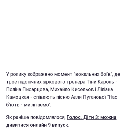
У ролику зображено момент "вокальних боїв", де
троє підопічних зіркового тренера Тіни Кароль -
Поліна Писарцова, Михайло Кисельов і Ліліана
Камоцкая - співають пісню Алли Пугачової "Нас
б'ють - ми літаємо".
Як раніше повідомлялося,
Голос. Діти 3: можна
дивитися онлайн 9 випуск.