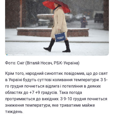
Фото: Сніг (Віталій Носач, РБК-Україна)
Крім того, народний синоптик повідомив, що до свят
в Україні будуть суттєві коливання температури. З 5-
го грудня почнеться відлига і потепління в деяких
областях до +7 +9 градусів. Така погода
протримається до вихідних. З 9-10 грудня почнеться
зниження температури, яке триватиме майже
тиждень.