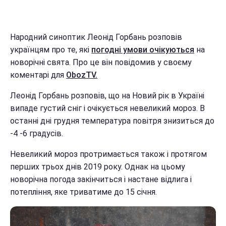
Народний синоптик Леонід Горбань розповів
українцям про те, які
погодні умови очікуються
на
новорічні свята. Про це він повідомив у своєму
коментарі для
ObozTV.
Леонід Горбань розповів, що на Новий рік в Україні
випаде густий сніг і очікується невеликий мороз. В
останні дні грудня температура повітря знизиться до
-4 -6 градусів.
Невеликий мороз протримається також і протягом
перших трьох днів 2019 року. Однак на цьому
новорічна погода закінчиться і настане відлига і
потепління, яке триватиме до 15 січня.