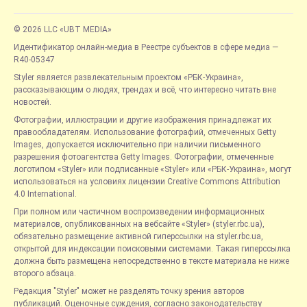
© 2026 LLC «UBT MEDIA»
Идентификатор онлайн-медиа в Реестре субъектов в сфере медиа —
R40-05347
Styler является развлекательным проектом «РБК-Украина»,
рассказывающим о людях, трендах и всё, что интересно читать вне
новостей.
Фотографии, иллюстрации и другие изображения принадлежат их
правообладателям. Использование фотографий, отмеченных Getty
Images, допускается исключительно при наличии письменного
разрешения фотоагентства Getty Images. Фотографии, отмеченные
логотипом «Styler» или подписанные «Styler» или «РБК-Украина», могут
использоваться на условиях лицензии Creative Commons Attribution
4.0 International.
При полном или частичном воспроизведении информационных
материалов, опубликованных на вебсайте «Styler» (styler.rbc.ua),
обязательно размещение активной гиперссылки на styler.rbc.ua,
открытой для индексации поисковыми системами. Такая гиперссылка
должна быть размещена непосредственно в тексте материала не ниже
второго абзаца.
Редакция "Styler" может не разделять точку зрения авторов
публикаций. Оценочные суждения, согласно законодательству