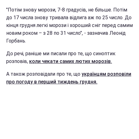
"Потім знову морози, 7-8 градусів, не більше. Потім
до 17 числа знову тривала відлига аж по 25 число. До
кінця грудня легкі морози і хороший сніг перед самим
новим роком – з 28 по 31 число", - зазначив Леонід
Горбань.
До речі, раніше ми писали про те, що синоптик
розповів,
коли чекати самих лютих морозів.
А також розповідали про те, що
українцям розповіли
про погоду в перший тиждень грудня.