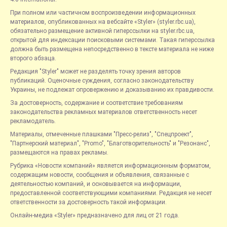
При полном или частичном воспроизведении информационных
материалов, опубликованных на вебсайте «Styler» (styler.rbc.ua),
обязательно размещение активной гиперссылки на styler.rbc.ua,
открытой для индексации поисковыми системами. Такая гиперссылка
должна быть размещена непосредственно в тексте материала не ниже
второго абзаца.
Редакция "Styler" может не разделять точку зрения авторов
публикаций. Оценочные суждения, согласно законодательству
Украины, не подлежат опровержению и доказыванию их правдивости.
За достоверность, содержание и соответствие требованиям
законодательства рекламных материалов ответственность несет
рекламодатель.
Материалы, отмеченные плашками "Пресс-релиз", "Спецпроект",
"Партнерский материал", "Promo", "Благотворительность" и "Резонанс",
размещаются на правах рекламы.
Рубрика «Новости компаний» является информационным форматом,
содержащим новости, сообщения и объявления, связанные с
деятельностью компаний, и основывается на информации,
предоставленной соответствующими компаниями. Редакция не несет
ответственности за достоверность такой информации.
Онлайн-медиа «Styler» предназначено для лиц от 21 года.