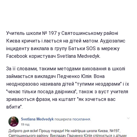
Учитель школи № 197 у Святошинському районі
Києва кричить і лається на дітей матом. Аудіозапис
інциденту виклала в групу Батьки SOS в мережу
Facebook користувач Svetlana Medvedyk.
За її словами, такими методами виховання в школі
займається викладач Педченко Юлія. Вона
неодноразово називала дітей "тупими нездарами" і їх
"чекає тільки посада двірника", також з вуст учителя
зриваються фрази, на кшталт "як хочеться вас
вбити".