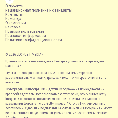
О проекте
Редакционная политика и стандарты
Контакты
Команда
О компании
Реклама
Правила пользования
Правовая информация
Политика конфиденциальности
© 2026 LLC «UBT MEDIA»
Идентификатор онлайн-медиа в Реестре субъектов в сфере медиа —
R40-05347
Styler является развлекательным проектом «РБК-Украина»,
рассказывающим о людях, трендах и всё, что интересно читать вне
новостей.
Фотографии, иллюстрации и другие изображения принадлежат их
правообладателям. Использование фотографий, отмеченных Getty
Images, допускается исключительно при наличии письменного
разрешения фотоагентства Getty Images. Фотографии, отмеченные
логотипом «Styler» или подписанные «Styler» или «РБК-Украина», могут
использоваться на условиях лицензии Creative Commons Attribution
4.0 International.