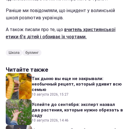
Раніше ми повідомляли, що інцидент у волинській
школі розлютив українців.
А також писали про те, що
вчитель християнської
етики б'є дітей і обзиває їх чортами.
Школа
буллинг
Читайте также
Так дыню вы еще не закрывали:
необычный рецепт, который удивит всю
семью
10 августа 2026, 15:27
Успейте до сентября: эксперт назвал
два растения, которые нужно обрезать в
саду
10 августа 2026, 14:46