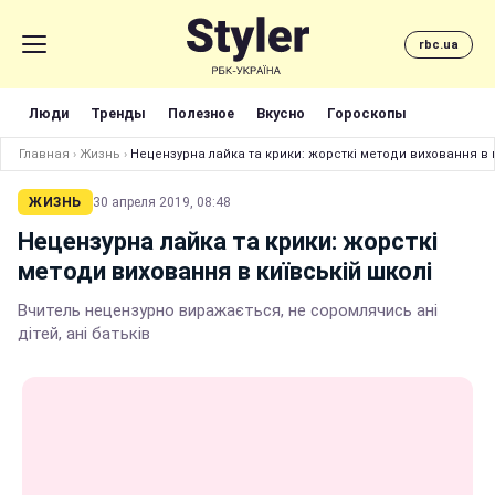
rbc.ua
Люди
Тренды
Полезное
Вкусно
Гороскопы
Главная
›
Жизнь
›
Нецензурна лайка та крики: жорсткі методи виховання в к
ЖИЗНЬ
30 апреля 2019, 08:48
Нецензурна лайка та крики: жорсткі
методи виховання в київській школі
Вчитель нецензурно виражається, не соромлячись ані
дітей, ані батьків