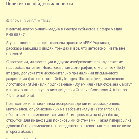
Политика конфиденциальности
© 2026 LLC «UBT MEDIA»
Идентификатор онлайн-медиа в Реестре субъектов в сфере медиа —
R40-05347
Styler является развлекательным проектом «РБК-Украина»,
рассказывающим о людях, трендах и всё, что интересно читать вне
новостей.
Фотографии, иллюстрации и другие изображения принадлежат их
правообладателям. Использование фотографий, отмеченных Getty
Images, допускается исключительно при наличии письменного
разрешения фотоагентства Getty Images. Фотографии, отмеченные
логотипом «Styler» или подписанные «Styler» или «РБК-Украина», могут
использоваться на условиях лицензии Creative Commons Attribution
4.0 International.
При полном или частичном воспроизведении информационных
материалов, опубликованных на вебсайте «Styler» (styler.rbc.ua),
обязательно размещение активной гиперссылки на styler.rbc.ua,
открытой для индексации поисковыми системами. Такая гиперссылка
должна быть размещена непосредственно в тексте материала не ниже
второго абзаца.