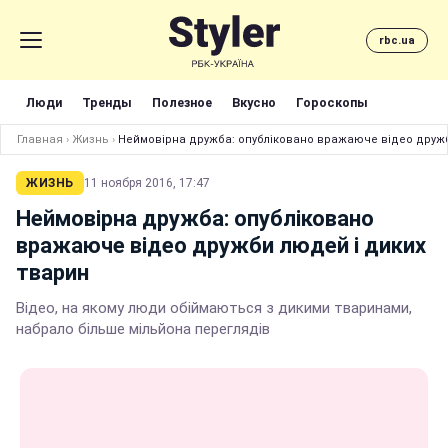
rbc.ua
Люди
Тренды
Полезное
Вкусно
Гороскопы
Главная
›
Жизнь
›
Неймовірна дружба: опубліковано вражаюче відео дружб
ЖИЗНЬ
11 ноября 2016, 17:47
Неймовірна дружба: опубліковано
вражаюче відео дружби людей і диких
тварин
Відео, на якому люди обіймаються з дикими тваринами,
набрало більше мільйона переглядів