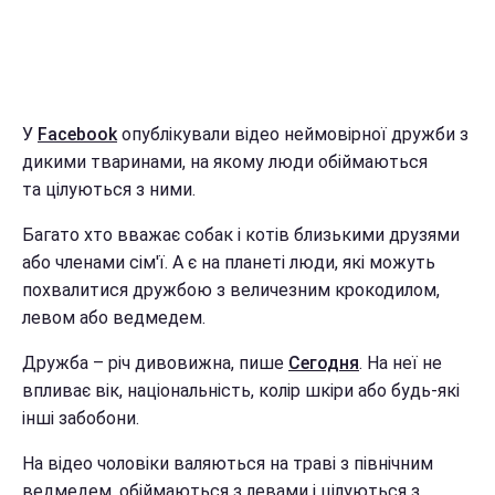
У
Facebook
опублікували відео неймовірної дружби з
дикими тваринами, на якому люди обіймаються
та цілуються з ними.
Багато хто вважає собак і котів близькими друзями
або членами сім'ї. А є на планеті люди, які можуть
похвалитися дружбою з величезним крокодилом,
левом або ведмедем.
Дружба – річ дивовижна, пише
Сегодня
. На неї не
впливає вік, національність, колір шкіри або будь-які
інші забобони.
На відео чоловіки валяються на траві з північним
ведмедем, обіймаються з левами і цілуються з