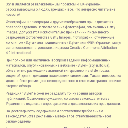
Styler является развлекательным проектом «РБК-Украина»,
рассказывающим о людях, трендах и всё, что интересно читать вне
новостей.
Фотографии, иллюстрации и другие изображения принадлежат их
правообладателям. Использование фотографий, отмеченных Getty
Images, допускается исключительно при наличии письменного
разрешения фотоагентства Getty Images. Фотографии, отмеченные
логотипом «Styler» или подписанные «Styler» или «РБК-Украина», могут
использоваться на условиях лицензии Creative Commons Attribution
4.0 International.
При полном или частичном воспроизведении информационных
материалов, опубликованных на вебсайте «Styler» (styler.rbc.ua),
обязательно размещение активной гиперссылки на styler.rbc.ua,
открытой для индексации поисковыми системами. Такая гиперссылка
должна быть размещена непосредственно в тексте материала не ниже
второго абзаца.
Редакция "Styler" может не разделять точку зрения авторов
публикаций. Оценочные суждения, согласно законодательству
Украины, не подлежат опровержению и доказыванию их правдивости.
За достоверность, содержание и соответствие требованиям
законодательства рекламных материалов ответственность несет
рекламодатель.