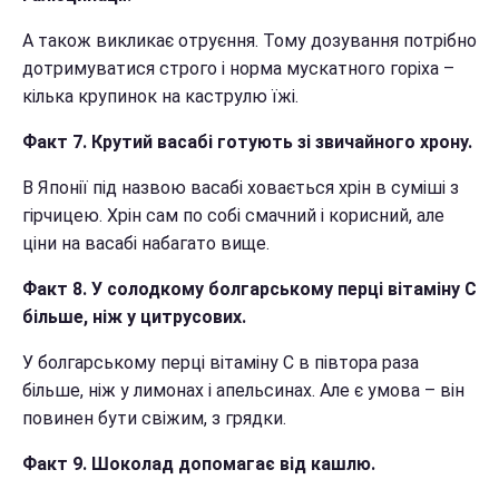
А також викликає отруєння. Тому дозування потрібно
дотримуватися строго і норма мускатного горіха –
кілька крупинок на каструлю їжі.
Факт 7. Крутий васабі готують зі звичайного хрону.
В Японії під назвою васабі ховається хрін в суміші з
гірчицею. Хрін сам по собі смачний і корисний, але
ціни на васабі набагато вище.
Факт 8. У солодкому болгарському перці вітаміну С
більше, ніж у цитрусових.
У болгарському перці вітаміну С в півтора раза
більше, ніж у лимонах і апельсинах. Але є умова – він
повинен бути свіжим, з грядки.
Факт 9. Шоколад допомагає від кашлю.