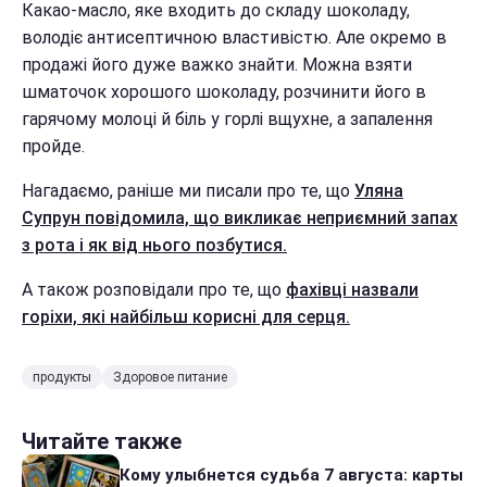
Какао-масло, яке входить до складу шоколаду,
володіє антисептичною властивістю. Але окремо в
продажі його дуже важко знайти. Можна взяти
шматочок хорошого шоколаду, розчинити його в
гарячому молоці й біль у горлі вщухне, а запалення
пройде.
Нагадаємо, раніше ми писали про те, що
Уляна
Супрун повідомила, що викликає неприємний запах
з рота і як від нього позбутися.
А також розповідали про те, що
фахівці назвали
горіхи, які найбільш корисні для серця.
продукты
Здоровое питание
Читайте также
Кому улыбнется судьба 7 августа: карты