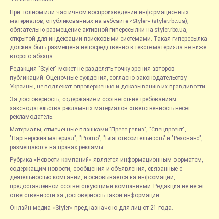
При полном или частичном воспроизведении информационных
материалов, опубликованных на вебсайте «Styler» (styler.rbc.ua),
обязательно размещение активной гиперссылки на styler.rbc.ua,
открытой для индексации поисковыми системами. Такая гиперссылка
должна быть размещена непосредственно в тексте материала не ниже
второго абзаца.
Редакция "Styler" может не разделять точку зрения авторов
публикаций. Оценочные суждения, согласно законодательству
Украины, не подлежат опровержению и доказыванию их правдивости.
За достоверность, содержание и соответствие требованиям
законодательства рекламных материалов ответственность несет
рекламодатель.
Материалы, отмеченные плашками "Пресс-релиз", "Спецпроект",
"Партнерский материал", "Promo", "Благотворительность" и "Резонанс",
размещаются на правах рекламы.
Рубрика «Новости компаний» является информационным форматом,
содержащим новости, сообщения и объявления, связанные с
деятельностью компаний, и основывается на информации,
предоставленной соответствующими компаниями. Редакция не несет
ответственности за достоверность такой информации.
Онлайн-медиа «Styler» предназначено для лиц от 21 года.