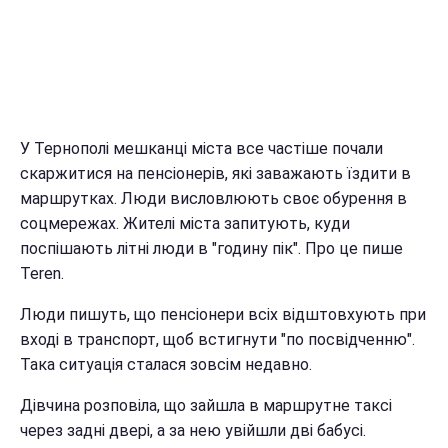
У Тернополі мешканці міста все частіше почали
скаржитися на пенсіонерів, які заважають їздити в
маршрутках. Люди висловлюють своє обурення в
соцмережах. Жителі міста запитують, куди
поспішають літні люди в "годину пік". Про це пише
Teren.
Люди пишуть, що пенсіонери всіх відштовхують при
вході в транспорт, щоб встигнути "по посвідченню".
Така ситуація сталася зовсім недавно.
Дівчина розповіла, що зайшла в маршрутне таксі
через задні двері, а за нею увійшли дві бабусі.