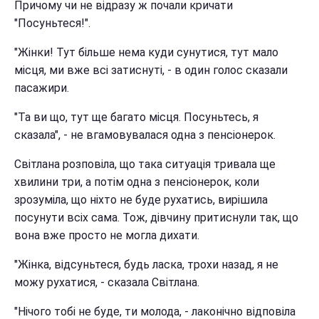
Причому чи не відразу ж почали кричати
"Посуньтеся!".
"Жінки! Тут більше нема куди сунутися, тут мало
місця, ми вже всі затиснуті, - в один голос сказали
пасажири.
"Та ви що, тут ще багато місця. Посуньтесь, я
сказала", - не вгамовувалася одна з пенсіонерок.
Світлана розповіла, що така ситуація тривала ще
хвилини три, а потім одна з пенсіонерок, коли
зрозуміла, що ніхто не буде рухатись, вирішила
посунути всіх сама. Тож, дівчину притиснули так, що
вона вже просто не могла дихати.
"Жінка, відсуньтеся, будь ласка, трохи назад, я не
можу рухатися, - сказала Світлана.
"Нічого тобі не буде, ти молода, - лаконічно відповіла