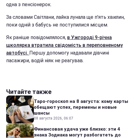
одна з пенсіонерок.
За словами Світлани, лайка лунала ще п'ять хвилин,
поки одній з бабусь не поступилися місцем.
Як раніше повідомлялося,
в Ужгороді 9-річна
школярка втратила свідомість в переповненому
автобусі.
Першу допомогу надавали дівчині
пасажири, водій ніяк не реагував.
Читайте также
Таро-гороскоп на 8 августа: кому карты
обещают успех, перемены и новые
шансы
08 августа 2026, 06:07
Финансовая удача уже близко: эти 4
знака Зодиака могут разбогатеть до