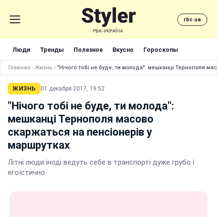
rbc.ua
Люди
Тренды
Полезное
Вкусно
Гороскопы
Главная
›
Жизнь
›
"Нічого тобі не буде, ти молода": мешканці Тернополя м
ЖИЗНЬ
01 декабря 2017, 19:52
"Нічого тобі не буде, ти молода":
мешканці Тернополя масово
скаржаться на пенсіонерів у
маршрутках
Літні люди іноді ведуть себе в транспорті дуже грубо і
егоїстично