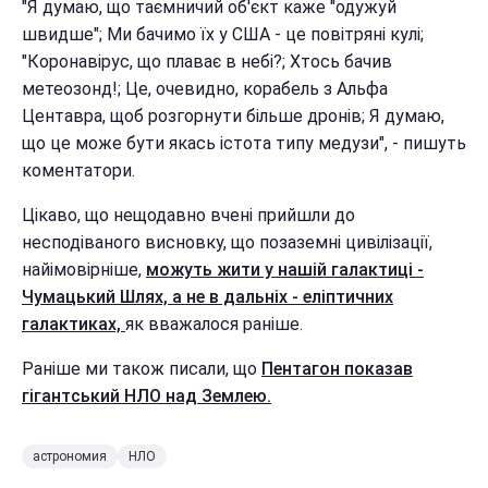
"Я думаю, що таємничий об'єкт каже "одужуй
швидше"; Ми бачимо їх у США - це повітряні кулі;
"Коронавірус, що плаває в небі?; Хтось бачив
метеозонд!; Це, очевидно, корабель з Альфа
Центавра, щоб розгорнути більше дронів; Я думаю,
що це може бути якась істота типу медузи", - пишуть
коментатори.
Цікаво, що нещодавно вчені прийшли до
несподіваного висновку, що позаземні цивілізації,
найімовірніше,
можуть жити у нашій галактиці -
Чумацький Шлях, а не в дальніх - еліптичних
галактиках,
як вважалося раніше.
Раніше ми також писали, що
Пентагон показав
гігантський НЛО над Землею.
астрономия
НЛО