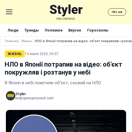
rbc.ua
Люди
Тренды
Полезное
Вкусно
Гороскопы
Главная
›
Жизнь
›
НЛО в Японії потрапив на відео: об'єкт покружляв і розтан
ЖИЗНЬ
19 июня 2020, 09:07
НЛО в Японії потрапив на відео: об'єкт
покружляв і розтанув у небі
В Японії в небі помітили об'єкт, схожий на НЛО
Styler
информационный сайт