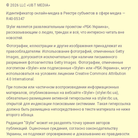
© 2026 LLC «UBT MEDIA»
Идентификатор онлайн-медиа в Реестре субъектов в сфере медиа —
R40-05347
Styler является развлекательным проектом «РБК-Украина»,
рассказывающим о людях, трендах и всё, что интересно читать вне
новостей.
Фотографии, иллюстрации и другие изображения принадлежат их
правообладателям. Использование фотографий, отмеченных Getty
Images, допускается исключительно при наличии письменного
разрешения фотоагентства Getty Images. Фотографии, отмеченные
логотипом «Styler» или подписанные «Styler» или «РБК-Украина», могут
использоваться на условиях лицензии Creative Commons Attribution
4.0 International.
При полном или частичном воспроизведении информационных
материалов, опубликованных на вебсайте «Styler» (styler.rbc.ua),
обязательно размещение активной гиперссылки на styler.rbc.ua,
открытой для индексации поисковыми системами. Такая гиперссылка
должна быть размещена непосредственно в тексте материала не ниже
второго абзаца.
Редакция "Styler" может не разделять точку зрения авторов
публикаций. Оценочные суждения, согласно законодательству
Украины, не подлежат опровержению и доказыванию их правдивости.