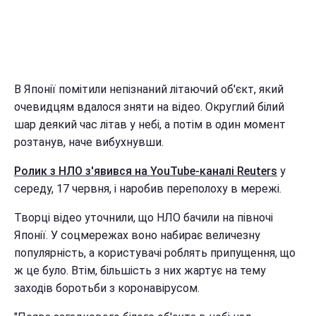
В Японії помітили непізнаний літаючий об'єкт, який
очевидцям вдалося зняти на відео. Округлий білий
шар деякий час літав у небі, а потім в один момент
розтанув, наче вибухнувши.
Ролик з НЛО з'явився на YouTube-каналі Reuters
у
середу, 17 червня, і наробив переполоху в мережі.
Творці відео уточнили, що НЛО бачили на півночі
Японії. У соцмережах воно набирає величезну
популярність, а користувачі роблять припущення, що
ж це було. Втім, більшість з них жартує на тему
заходів боротьби з коронавірусом.