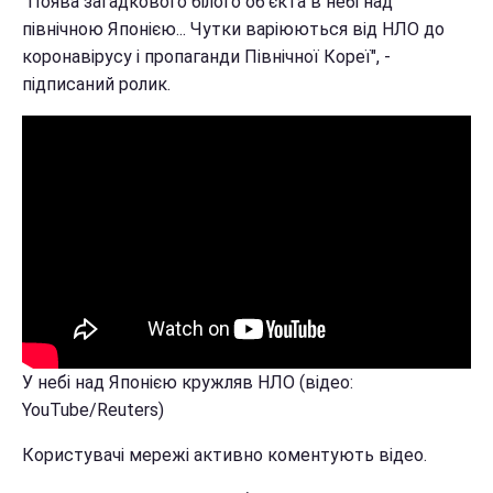
"Поява загадкового білого об'єкта в небі над
північною Японією... Чутки варіюються від НЛО до
коронавірусу і пропаганди Північної Кореї", -
підписаний ролик.
У небі над Японією кружляв НЛО (відео:
YouTube/Reuters)
Користувачі мережі активно коментують відео.