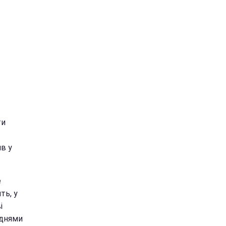
ти
в у
е
ть, у
і
 днями