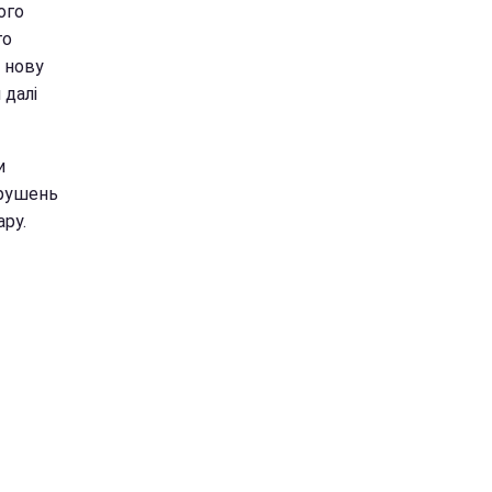
ого
го
 нову
 далі
и
орушень
ру.