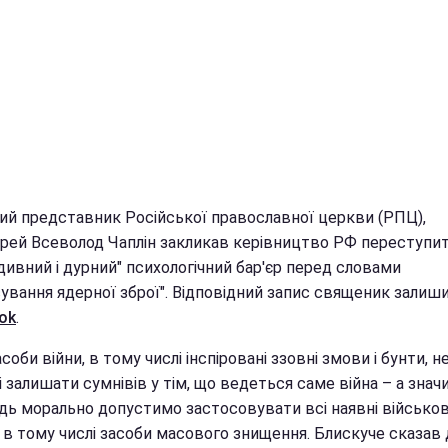
ий представник Російської православної церкви (РПЦ),
єрей Всеволод Чаплін закликав керівництво РФ переступи
дивний і дурний" психологічний бар'єр перед словами
ування ядерної зброї". Відповідний запис священик залиши
ok
.
асоби війни, в тому числі інспіровані ззовні змови і бунти, н
 залишати сумнівів у тім, що ведеться саме війна – а значи
ідь морально допустимо застосовувати всі наявні військов
, в тому числі засоби масового знищення. Блискуче сказав