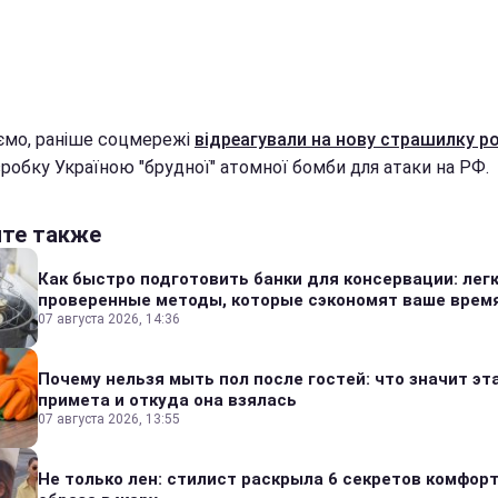
ємо, раніше соцмережі
відреагували на нову страшилку р
робку Україною "брудної" атомної бомби для атаки на РФ.
йте также
Как быстро подготовить банки для консервации: лег
проверенные методы, которые сэкономят ваше врем
07 августа 2026, 14:36
Почему нельзя мыть пол после гостей: что значит эт
примета и откуда она взялась
07 августа 2026, 13:55
Не только лен: стилист раскрыла 6 секретов комфор