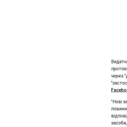
Видатн
протоі
через "
"застос
Facebo
"Нові з
повинні
відпов
засоби