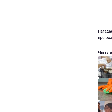
Нагада
про роз
Чита