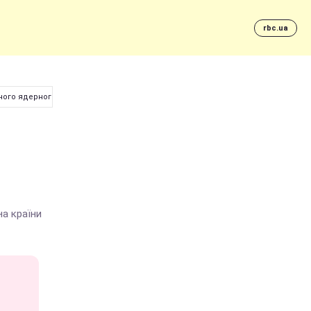
rbc.ua
ного ядерного удару по "ворогам"
а країни