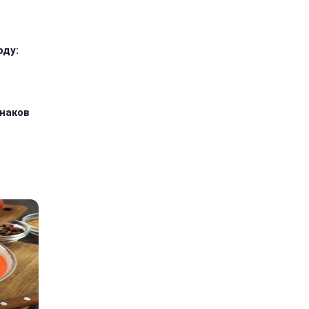
оду:
знаков