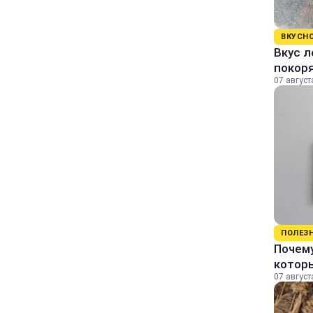
ВКУСН
Вкус л
покор
07 август
ПОЛЕЗ
Почему
котор
07 август