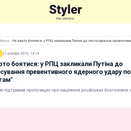
Жизнь
›
Не варто боятися: у РПЦ закликали Путіна до застосування превентив
27 ноября 2016, 14:15
рто боятися: у РПЦ закликали Путіна до
сування превентивного ядерного удару по
гам"
к підтримав пропозицію про націлення російських боєголовок н