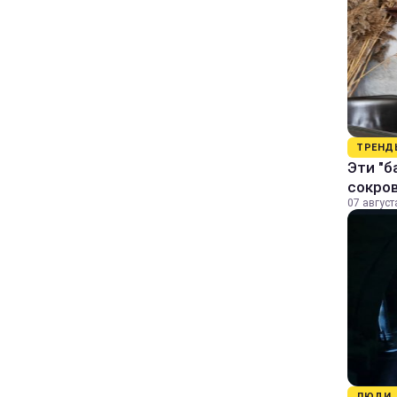
ТРЕНД
Эти "б
сокро
07 август
ЛЮДИ