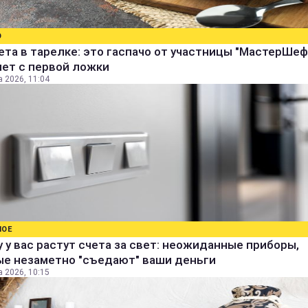
О
ета в тарелке: это гаспачо от участницы "МастерШеф
яет с первой ложки
а 2026, 11:04
НОЕ
 у вас растут счета за свет: неожиданные приборы,
ые незаметно "съедают" ваши деньги
а 2026, 10:15