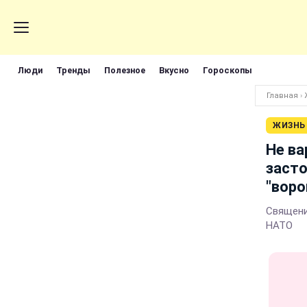
Люди
Тренды
Полезное
Вкусно
Гороскопы
Главная
›
ЖИЗНЬ
Не ва
засто
"воро
Священи
НАТО