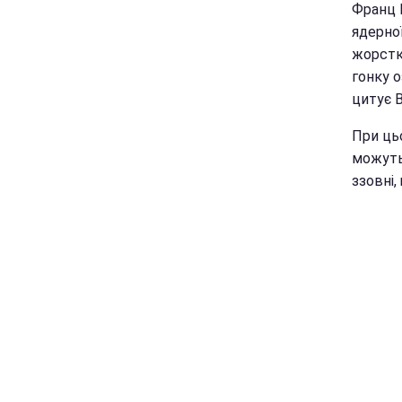
Франц 
ядерної
жорстк
гонку о
цитує 
При цьо
можуть
ззовні,