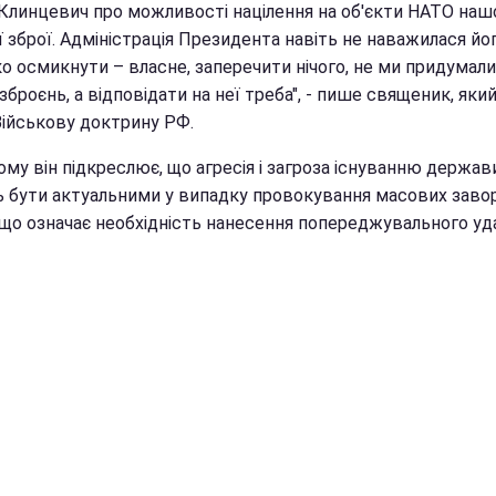
Клинцевич про можливості націлення на об'єкти НАТО наш
 зброї. Адміністрація Президента навіть не наважилася йо
о осмикнути – власне, заперечити нічого, не ми придумали
зброєнь, а відповідати на неї треба", - пише священик, який
Військову доктрину РФ.
му він підкреслює, що агресія і загроза існуванню держав
 бути актуальними у випадку провокування масових зав
 що означає необхідність нанесення попереджувального уда