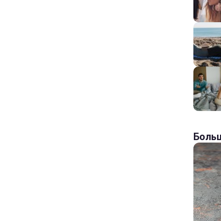
Больш