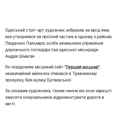
Одеський стріт-арт художник зобразив на місці ями,
яка утворилася на проїзній частині в одному з районів
Південної Пальміри, особа начальника управління
дорожнього господарства одеської міськради
Андрія Шмагая.
Як повідомляє місцевий сайт "
Перший міський
",
незвичайний малюнок з'явився в Травневому
провулку, біля вулиці Бугаєвської.
За словами художника, таким чином він хоче нарешті
змусити комунальників відремонтувати дороги в
місті.