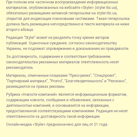
При полном или частичном воспроизведении информационных
материалов, опубликованных на вебсайте «Styler» (styler.rbc.ua),
обязательно размещение активной гиперссылки на styler.rbc.ua,
открытой для индексации поисковыми системами. Такая гиперссылка
должна быть размещена непосредственно в тексте материала не ниже
второго абзаца.
Редакция "Styler" может не разделять точку зрения авторов
публикаций. Оценочные суждения, согласно законодательству
Украины, не подлежат опровержению и доказыванию их правдивости.
За достоверность, содержание и соответствие требованиям
законодательства рекламных материалов ответственность несет
рекламодатель.
Материалы, отмеченные плашками "Пресс-релиз", "Спецпроект",
"Партнерский материал", "Promo", "Благотворительность" и "Резонанс",
размещаются на правах рекламы.
Рубрика «Новости компаний» является информационным форматом,
содержащим новости, сообщения и объявления, связанные с
деятельностью компаний, и основывается на информации,
предоставленной соответствующими компаниями. Редакция не несет
ответственности за достоверность такой информации.
Онлайн-медиа «Styler» предназначено для лиц от 21 года.