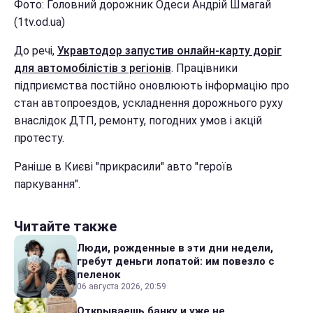
Фото: Головний дорожник Одеси Андрій Шмагай
(1tv.od.ua)
До речі,
Укравтодор запустив онлайн-карту доріг
для автомобілістів з регіонів
. Працівники
підприємства постійно оновлюють інформацію про
стан автопроездов, ускладнення дорожнього руху
внаслідок ДТП, ремонту, погодних умов і акцій
протесту.
Раніше в Києві "прикрасили" авто "героїв
паркування".
Читайте также
Люди, рожденные в эти дни недели,
гребут деньги лопатой: им повезло с
пеленок
06 августа 2026, 20:59
Открываешь банку и уже не