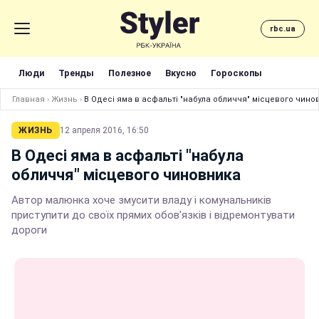
rbc.ua
Люди
Тренды
Полезное
Вкусно
Гороскопы
Главная
›
Жизнь
›
В Одесі яма в асфальті "набула обличчя" місцевого чино
ЖИЗНЬ
12 апреля 2016, 16:50
В Одесі яма в асфальті "набула
обличчя" місцевого чиновника
Автор малюнка хоче змусити владу і комунальників
приступити до своїх прямих обов'язків і відремонтувати
дороги