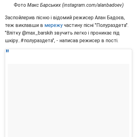
Фото
Макс Барських (instagram.com/alanbadoev)
Заспойлерив пісню і відомий режисер Алан Бадоєв,
теж виклавши в
мережу
частину пісні "Полураздета".
"Влітку @max_barskih звучить легко і проникає під
шкіру...#полураздета", - написав режисер в пості.