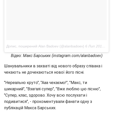
Допис, поширений Alan Badoev (@alanbadoev)
6 Лип 2018 р. о 3:08 PDT
Відео: Макс Барських (instagram.com/alanbadoev)
Шанувальники в захваті від нового образу співака і
чекають не дочекаються нової його пісні.
"Нереально круто", "Ааа чекаємо!", "Макс, ти
шикарний", "Взагалі супер", "Вже люблю цю пісню",
"Супер, клас, здорово. Хочу всю послухати і
подивитися", - прокоментували фанати одну з
публікацій Макса Барських.