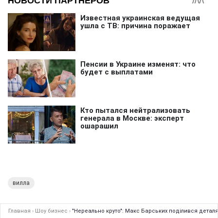
вилла
Главная
›
Шоу бизнес
›
"Нереально круто": Макс Барських поділився детал