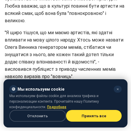
Любка вважає, що в культурі повинні бути артисти на
всякий смак, щоб вона була "повнокровною" і
великою.
"Я щиро тішуся, що ми маємо артистів, які здатні
впливати на мову цілого народу. Хтось може назвати
Олега Винника генератором мемів, стібатися чи
знущатися з нього, але кожен такий дотеп тільки
додає співаку впізнаваності й відомостіі", -
висловився публіцист з приводу численних мемів
навколо виразів про "вовчиць".
"Коли мільйони починають змінювати смислові
🍪
Мы используем cookie
✕
конотації якогось слова, то йдеться про справді
Мы используем файлы cookie для анализа трафика и
персонализации контента. Прочитайте нашу Политику
потужний і впливовий чинник", - сказав Андрій Любка.
конфиденциальности.
Подробнее
Нагадаємо, Олег Винник зізнався, що на початку
Отклонить
Принять все
кар'єри
з ним ніхто не хотів працювати
.