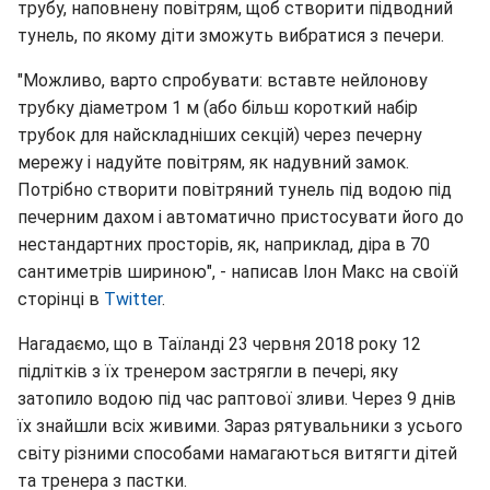
трубу, наповнену повітрям, щоб створити підводний
тунель, по якому діти зможуть вибратися з печери.
"Можливо, варто спробувати: вставте нейлонову
трубку діаметром 1 м (або більш короткий набір
трубок для найскладніших секцій) через печерну
мережу і надуйте повітрям, як надувний замок.
Потрібно створити повітряний тунель під водою під
печерним дахом і автоматично пристосувати його до
нестандартних просторів, як, наприклад, діра в 70
сантиметрів шириною", - написав Ілон Макс на своїй
сторінці в
Twitter
.
Нагадаємо, що в Таїланді 23 червня 2018 року 12
підлітків з їх тренером застрягли в печері, яку
затопило водою під час раптової зливи. Через 9 днів
їх знайшли всіх живими. Зараз рятувальники з усього
світу різними способами намагаються витягти дітей
та тренера з пастки.