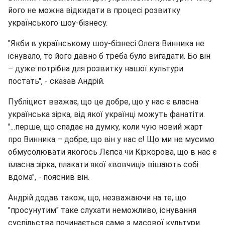
його не можна відкидати в процесі розвитку
українського шоу-бізнесу.
"Якби в українському шоу-бізнесі Олега Винника не
існувало, то його давно б треба було вигадати. Бо він
– дуже потрібна для розвитку нашої культури
постать", - сказав Андрій.
Публіцист вважає, що це добре, що у нас є власна
українська зірка, від якої українці можуть фанатіти.
"...перше, що спадає на думку, коли чую новий жарт
про Винника – добре, що він у нас є! Що ми не мусимо
обмусолювати якогось Лєпса чи Кіркорова, що в нас є
власна зірка, плакати якої «вовчиці» вішають собі
вдома", - пояснив він.
Андрій додав також, що, незважаючи на те, що
"просунутим" таке слухати неможливо, існування
суспільства починається саме з масової культури.