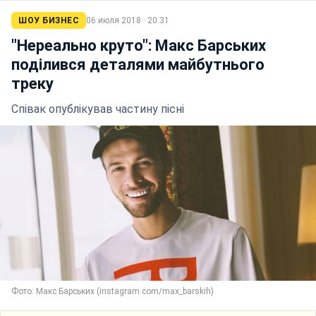
ШОУ БИЗНЕС
06 июля 2018 · 20:31
"Нереально круто": Макс Барських
поділився деталями майбутнього
треку
Співак опублікував частину пісні
Фото: Макс Барських (instagram.com/max_barskih)