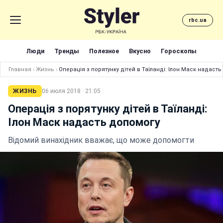
rbc.ua
Люди
Тренды
Полезное
Вкусно
Гороскопы
Главная
›
Жизнь
›
Операція з порятунку дітей в Таїланді: Ілон Маск надаст
ЖИЗНЬ
06 июля 2018 · 21:05
Операція з порятунку дітей в Таїланді:
Ілон Маск надасть допомогу
Відомий винахідник вважає, що може допомогти