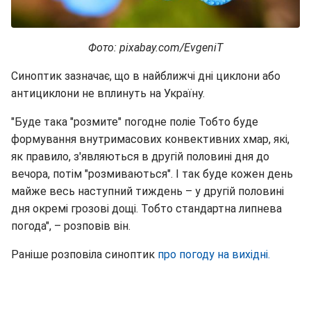
Фото: pixabay.com/EvgeniT
Синоптик зазначає, що в найближчі дні циклони або
антициклони не вплинуть на Україну.
"Буде така "розмите" погодне поліе Тобто буде
формування внутримасових конвективних хмар, які,
як правило, з'являються в другій половині дня до
вечора, потім "розмиваються". І так буде кожен день
майже весь наступний тиждень – у другій половині
дня окремі грозові дощі. Тобто стандартна липнева
погода", – розповів він.
Раніше розповіла синоптик
про погоду на вихідні.