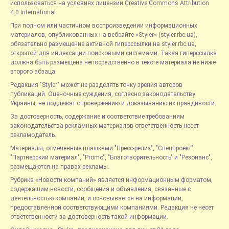
использоваться на условиях лицензии Creative Commons Attribution
4.0 International.
При полном или частичном воспроизведении информационных
материалов, опубликованных на вебсайте «Styler» (styler.rbc.ua),
обязательно размещение активной гиперссылки на styler.rbc.ua,
открытой для индексации поисковыми системами. Такая гиперссылка
должна быть размещена непосредственно в тексте материала не ниже
второго абзаца.
Редакция "Styler" может не разделять точку зрения авторов
публикаций. Оценочные суждения, согласно законодательству
Украины, не подлежат опровержению и доказыванию их правдивости.
За достоверность, содержание и соответствие требованиям
законодательства рекламных материалов ответственность несет
рекламодатель.
Материалы, отмеченные плашками "Пресс-релиз", "Спецпроект",
"Партнерский материал", "Promo", "Благотворительность" и "Резонанс",
размещаются на правах рекламы.
Рубрика «Новости компаний» является информационным форматом,
содержащим новости, сообщения и объявления, связанные с
деятельностью компаний, и основывается на информации,
предоставленной соответствующими компаниями. Редакция не несет
ответственности за достоверность такой информации.