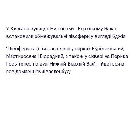
У Києві на вулицях Нижньому і Верхньому Валах
встановили обмежувальні півсфери у вигляді бджіл.
"Півсфери вже встановлені у парках Куренівський,
Мартиросяна і Відрадний, а також у сквері на Порика.
І ось тепер по вул. Нижній-Верхній Вал", - йдеться в
повідомленні"Київзеленбуд".