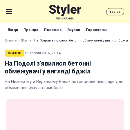
rbc.ua
Люди
Тренды
Полезное
Вкусно
Гороскопы
Главная
›
Жизнь
›
На Подолі з'явилися бетонні обмежувачі у вигляді бджіл
ЖИЗНЬ
16 апреля 2016, 21:14
На Подолі з'явилися бетонні
обмежувачі у вигляді бджіл
На Нижньому й Верхньому Валах встановили півсфери для
обмеження руху автомобілів