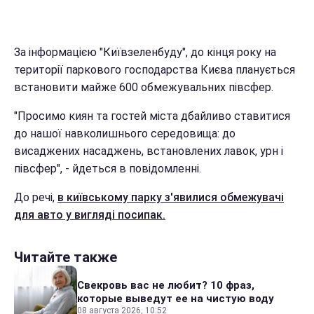
За інформацією "Київзеленбуду", до кінця року на
території паркового господарства Києва планується
встановити майже 600 обмежувальних півсфер.
"Просимо киян та гостей міста дбайливо ставитися
до нашої навколишнього середовища: до
висаджених насаджень, встановлених лавок, урн і
півсфер", - йдеться в повідомленні.
До речі,
в київському парку з'явилися обмежувачі
для авто у вигляді посипак.
Читайте также
Свекровь вас не любит? 10 фраз,
которые выведут ее на чистую воду
08 августа 2026, 10:52