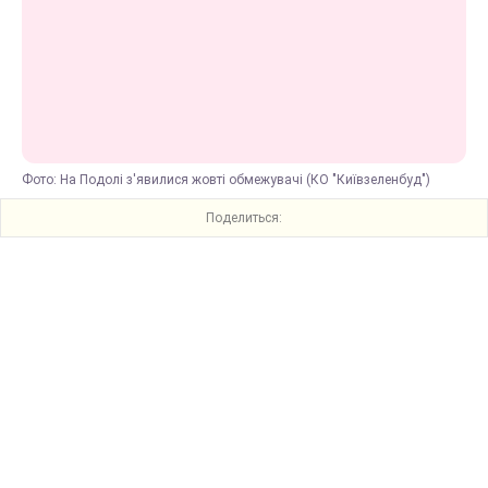
Фото: На Подолі з'явилися жовті обмежувачі (КО "Київзеленбуд")
Поделиться: