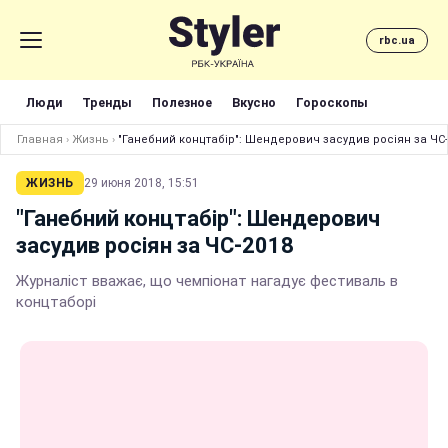
rbc.ua
Люди
Тренды
Полезное
Вкусно
Гороскопы
Главная
›
Жизнь
›
"Ганебний концтабір": Шендерович засудив росіян за ЧС-
ЖИЗНЬ
29 июня 2018, 15:51
"Ганебний концтабір": Шендерович
засудив росіян за ЧС-2018
Журналіст вважає, що чемпіонат нагадує фестиваль в
концтаборі