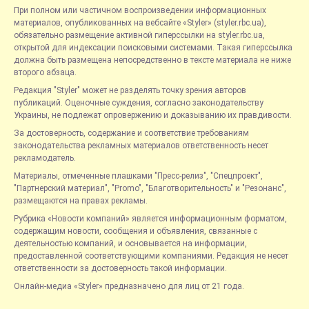
При полном или частичном воспроизведении информационных
материалов, опубликованных на вебсайте «Styler» (styler.rbc.ua),
обязательно размещение активной гиперссылки на styler.rbc.ua,
открытой для индексации поисковыми системами. Такая гиперссылка
должна быть размещена непосредственно в тексте материала не ниже
второго абзаца.
Редакция "Styler" может не разделять точку зрения авторов
публикаций. Оценочные суждения, согласно законодательству
Украины, не подлежат опровержению и доказыванию их правдивости.
За достоверность, содержание и соответствие требованиям
законодательства рекламных материалов ответственность несет
рекламодатель.
Материалы, отмеченные плашками "Пресс-релиз", "Спецпроект",
"Партнерский материал", "Promo", "Благотворительность" и "Резонанс",
размещаются на правах рекламы.
Рубрика «Новости компаний» является информационным форматом,
содержащим новости, сообщения и объявления, связанные с
деятельностью компаний, и основывается на информации,
предоставленной соответствующими компаниями. Редакция не несет
ответственности за достоверность такой информации.
Онлайн-медиа «Styler» предназначено для лиц от 21 года.