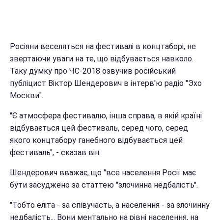
Росіяни веселяться на фестивалі в концтаборі, не
звертаючи уваги на те, що відбувається навколо.
Таку думку про ЧС-2018 озвучив російський
публіцист Віктор Шендерович в інтерв'ю радіо "Эхо
Москви".
"Є атмосфера фестивалю, інша справа, в якій країні
відбувається цей фестиваль, серед чого, серед
якого концтабору ганебного відбувається цей
фестиваль", - сказав він.
Шендерович вважає, що "все населення Росії має
бути засуджено за статтею "злочинна недбалість".
"Тобто еліта - за співучасть, а населення - за злочинну
недбалість... Вони ментально на рівні населення, на