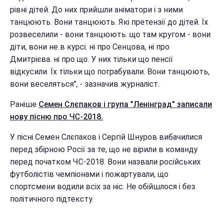
рівні дітей. До них прийшли аніматори і з ними
танцюють. Вони танцюють. Які претензії до дітей. Їх
розвеселили - вони танцюють. що там кругом - вони
діти, вони не в курсі. ні про Сенцова, ні про
Дмитрієва. ні про що. У них тільки що пенсії
відкусили. Їх тільки що пограбували. Вони танцюють,
вони веселяться", - зазначив журналіст.
Раніше
Семен Слєпаков і група "Ленінград" записали
нову пісню про ЧС-2018.
У пісні Семен Слєпаков і Сергій Шнуров вибачилися
перед збірною Росії за те, що не вірили в команду
перед початком ЧС-2018. Вони назвали російських
футболістів чемпіонами і пожартували, що
спортсмени водили всіх за ніс. Не обійшлося і без
політичного підтексту.