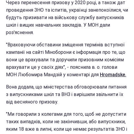
Через перенесення призову у 2020 році, а також дат
проведення ЗНО та іспитів, українці занепокоїлися, чи
будуть призивати на військову службу випускників
шкіл і вищих навчальних закладів. У МОН дали
роз'яснення.
"Враховуючи обставини зміщення термінів вступної
кампанії на сайті Міноборони є інформація про те, що
вони це врахували та доручили призовним комісіям
врахувати це у своїх діях", - пояснила в. о. голови
МОН Любомира Мандзій у коментарі для
Hromadske.
Вона додала, що міністерства обговорювали питання
з випускниками шкіл та ВНЗ і вирішили звільнити їх
від весняного призову.
"Ми говорили з колегами для того, щоб не допустити
таких випадків, коли не закінчивши, або випускники,
яким 18 вже в липні, коли ще немає результатів ЗНО і