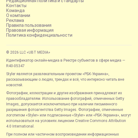
Редакционная политика и стандарты
Контакты
Команда
О компании
Реклама
Правила пользования
Правовая информация
Политика конфиденциальности
© 2026 LLC «UBT MEDIA»
Идентификатор онлайн-медиа в Реестре субъектов в сфере медиа —
R40-05347
Styler является развлекательным проектом «РБК-Украина»,
рассказывающим о людях, трендах и всё, что интересно читать вне
новостей.
Фотографии, иллюстрации и другие изображения принадлежат их
правообладателям. Использование фотографий, отмеченных Getty
Images, допускается исключительно при наличии письменного
разрешения фотоагентства Getty Images. Фотографии, отмеченные
логотипом «Styler» или подписанные «Styler» или «РБК-Украина», могут
использоваться на условиях лицензии Creative Commons Attribution
4.0 International.
При полном или частичном воспроизведении информационных