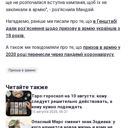
ще не розпочалася вступна кампанія, щоб їх не
закликали в армію", - роз'яснила Мандзій.
Нагадаємо, раніше ми писали про те, що
в Генштабі
дали роз'яснення щодо призову в армію українців з
18 років.
А також ми повідомляли про те, що
призов в армію у
2020 році перенесли через пандемії коронавірусу.
Призыв в армию
Читайте также
Таро-гороскоп на 10 августа: кому
следует решительно действовать, а
кому нужно подождать
10 августа 2026, 06:21
Опасный Марс сменит знак Зодиака: у
кого начнется новая жизнь и кому не