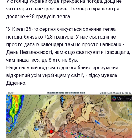
У столиці України буде прекрасна погода, дощі не
затьмарять настрою киян. Температура повітря
досягне +28 градусів тепла.
"У Києві 25-го серпня очікується сонячна тепла
погода, близько +28 градусів. У нас сьогодні не
просто дата в календарі, там не просто написано -
День Незалежності, нам є що святкувати і захищати,
чим пишатися, де б хто не був.
Національний код сьогодні особливо зрозумілий і
відкритий усім українцям у світі", - підсумувала
Діденко.