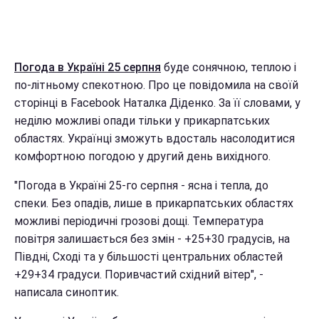
Погода в Україні 25 серпня
буде сонячною, теплою і
по-літньому спекотною. Про це повідомила на своїй
сторінці в Facebook Наталка Діденко. За її словами, у
неділю можливі опади тільки у прикарпатських
областях. Українці зможуть вдосталь насолодитися
комфортною погодою у другий день вихідного.
"Погода в Україні 25-го серпня - ясна і тепла, до
спеки. Без опадів, лише в прикарпатських областях
можливі періодичні грозові дощі. Температура
повітря залишається без змін - +25+30 градусів, на
Півдні, Сході та у більшості центральних областей
+29+34 градуси. Поривчастий східний вітер", -
написала синоптик.