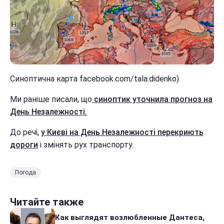
Синоптична карта facebook.com/tala.didenko)
Ми раніше писали, що
синоптик уточнила прогноз на
День Незалежності.
До речі,
у Києві на День Незалежності перекриють
дороги
і змінять рух транспорту.
Погода
Читайте также
Как выглядят возлюбленные Дантеса,