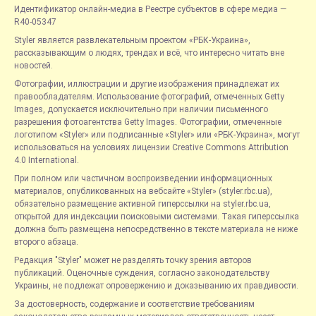
Идентификатор онлайн-медиа в Реестре субъектов в сфере медиа —
R40-05347
Styler является развлекательным проектом «РБК-Украина»,
рассказывающим о людях, трендах и всё, что интересно читать вне
новостей.
Фотографии, иллюстрации и другие изображения принадлежат их
правообладателям. Использование фотографий, отмеченных Getty
Images, допускается исключительно при наличии письменного
разрешения фотоагентства Getty Images. Фотографии, отмеченные
логотипом «Styler» или подписанные «Styler» или «РБК-Украина», могут
использоваться на условиях лицензии Creative Commons Attribution
4.0 International.
При полном или частичном воспроизведении информационных
материалов, опубликованных на вебсайте «Styler» (styler.rbc.ua),
обязательно размещение активной гиперссылки на styler.rbc.ua,
открытой для индексации поисковыми системами. Такая гиперссылка
должна быть размещена непосредственно в тексте материала не ниже
второго абзаца.
Редакция "Styler" может не разделять точку зрения авторов
публикаций. Оценочные суждения, согласно законодательству
Украины, не подлежат опровержению и доказыванию их правдивости.
За достоверность, содержание и соответствие требованиям