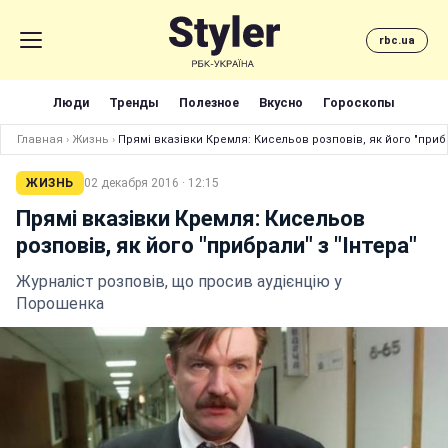
rbc.ua
Люди
Тренды
Полезное
Вкусно
Гороскопы
Главная
›
Жизнь
›
Прямі вказівки Кремля: Кисельов розповів, як його "прибр
ЖИЗНЬ
02 декабря 2016 · 12:15
Прямі вказівки Кремля: Кисельов
розповів, як його "прибрали" з "Інтера"
Журналіст розповів, що просив аудієнцію у
Порошенка