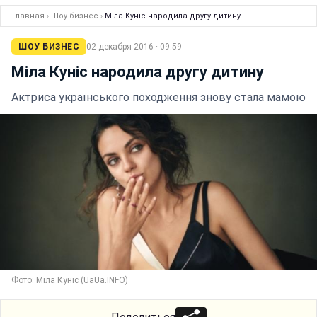
Главная
›
Шоу бизнес
›
Міла Куніс народила другу дитину
ШОУ БИЗНЕС
02 декабря 2016 · 09:59
Міла Куніс народила другу дитину
Актриса українського походження знову стала мамою
Фото: Міла Куніс (UaUa.INFO)