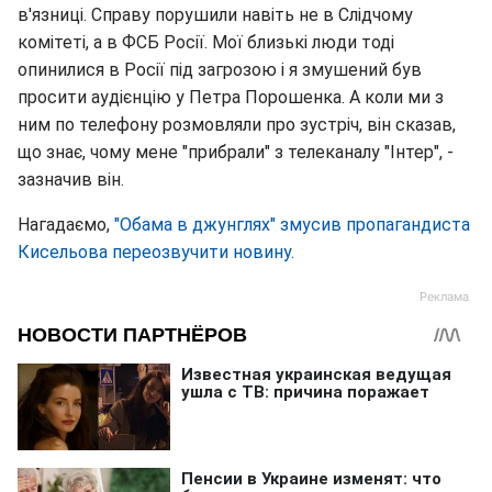
в'язниці. Справу порушили навіть не в Слідчому
комітеті, а в ФСБ Росії. Мої близькі люди тоді
опинилися в Росії під загрозою і я змушений був
просити аудієнцію у Петра Порошенка. А коли ми з
ним по телефону розмовляли про зустріч, він сказав,
що знає, чому мене "прибрали" з телеканалу "Інтер", -
зазначив він.
Нагадаємо,
"Обама в джунглях" змусив пропагандиста
Кисельова переозвучити новину.