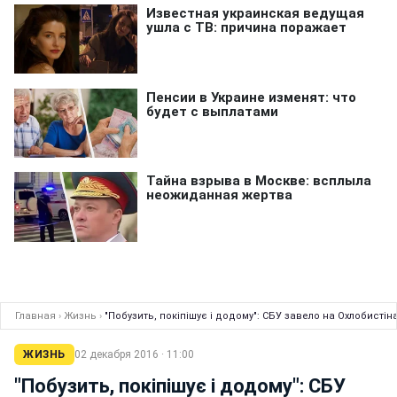
Главная
›
Жизнь
›
"Побузить, покіпішує і додому": СБУ завело на Охлобисті
ЖИЗНЬ
02 декабря 2016 · 11:00
"Побузить, покіпішує і додому": СБУ