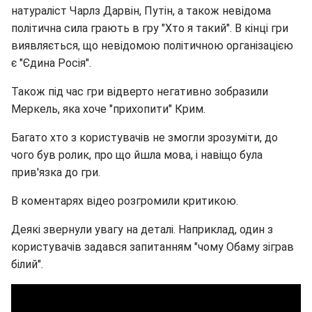
натураліст Чарлз Дарвін, Путін, а також невідома
політична сила грають в гру "Хто я такий". В кінці гри
виявляється, що невідомою політичною організацією
є "Єдина Росія".
Також під час гри відверто негативно зобразили
Меркель, яка хоче "прихопити" Крим.
Багато хто з користувачів не змогли зрозуміти, до
чого був ролик, про що йшла мова, і навіщо була
прив'язка до гри.
В коментарях відео розгромили критикою.
Деякі звернули увагу на деталі. Наприклад, один з
користувачів задався запитанням "чому Обаму зіграв
білий".