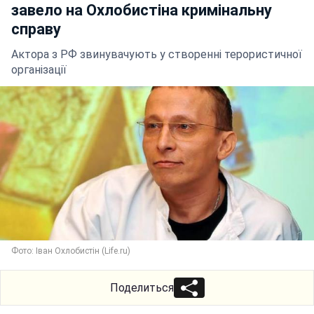
завело на Охлобистіна кримінальну
справу
Актора з РФ звинувачують у створенні терористичної
організації
Фото: Іван Охлобистін (Life.ru)
Поделиться