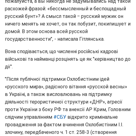
пожалуйста, а вы никогда не задумывались над такой
расхожей фразой: «бессмысленный и беспощадный
русский бунт»? А смысл такой ‒ русский мужик он
ничего менять не хочет, он так побузит, покипишует и
домой. В этом основа всей русской
государственности", - написала Гітлянська.
Вона сподівається, що численні російські кадрові
військові та найманці розцінять це як "керівництво до
дії".
"Після публічної підтримки Охлобистіним ідей
«русского мира», радісного вітання «русской весны»
в Україні, а також висловлювань на підтримку
діяльності терористичної структури «ДНР», агресії
проти України з боку РФ та анексії АР Крим, Головним
слідчим управлінням
#СБУ
відкрито кримінальне
провадження за фактом вчинення Охлобистіним І.І.
злочину, передбаченого ч. 1 ст. 258-3 (створення