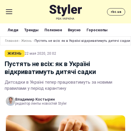
rbc.ua
Люди
Тренды
Полезное
Вкусно
Гороскопы
Главная
›
Жизнь
›
Пустять не всіх: як в Україні відкриватимуть дитячі садки
ЖИЗНЬ
22 мая 2020, 20:02
Пустять не всіх: як в Україні
відкриватимуть дитячі садки
Дитсадки в Україні тепер працюватимуть за новими
правилами у період карантину
Владимир Костырин
редактор ленты новостей Styler