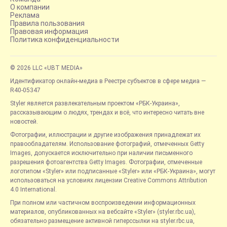
О компании
Реклама
Правила пользования
Правовая информация
Политика конфиденциальности
© 2026 LLC «UBT MEDIA»
Идентификатор онлайн-медиа в Реестре субъектов в сфере медиа —
R40-05347
Styler является развлекательным проектом «РБК-Украина»,
рассказывающим о людях, трендах и всё, что интересно читать вне
новостей.
Фотографии, иллюстрации и другие изображения принадлежат их
правообладателям. Использование фотографий, отмеченных Getty
Images, допускается исключительно при наличии письменного
разрешения фотоагентства Getty Images. Фотографии, отмеченные
логотипом «Styler» или подписанные «Styler» или «РБК-Украина», могут
использоваться на условиях лицензии Creative Commons Attribution
4.0 International.
При полном или частичном воспроизведении информационных
материалов, опубликованных на вебсайте «Styler» (styler.rbc.ua),
обязательно размещение активной гиперссылки на styler.rbc.ua,