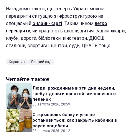
Нагадаємо також, що тепер в Україні можна
перевірити ситуацію з інфраструктурою на
спеціальній
онлайн-карті
. Таким чином
легко
перевірити
, чи працюють школи, дитячі садки, лікарні,
клуби, дороги, бібліотеки, кінотеатри, ДЮСШ,
стадіони, спортивні центри, суди, ЦНАПи тощо.
Карантин
Детский сад
Читайте также
Люди, рожденные в эти дни недели,
гребут деньги лопатой: им повезло с
пеленок
06 августа 2026, 20:59
Открываешь банку и уже не
остановиться: как закрыть кабачки в
соусе сацебели
06 августа 2026, 20:12