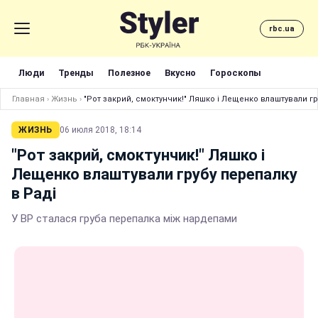
rbc.ua
Люди
Тренды
Полезное
Вкусно
Гороскопы
Главная
›
Жизнь
›
"Рот закрий, смоктунчик!" Ляшко і Лещенко влаштували гр
ЖИЗНЬ
06 июля 2018, 18:14
"Рот закрий, смоктунчик!" Ляшко і
Лещенко влаштували грубу перепалку
в Раді
У ВР сталася груба перепалка між нардепами