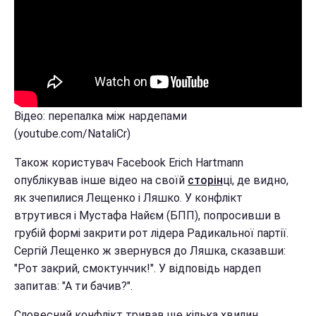
Відео: перепалка між нардепами
(youtube.com/NataliCr)
Також користувач Facebook Erich Hartmann
опублікував інше відео на своїй
сторін
ці, де видно,
як зчепилися Лещенко і Ляшко. У конфлікт
втрутився і Мустафа Найєм (БПП), попросивши в
грубій формі закрити рот лідера Радикальної партії.
Сергій Лещенко ж звернувся до Ляшка, сказавши:
"Рот закрий, смоктунчик!". У відповідь нардеп
запитав: "А ти бачив?".
Словесний конфлікт тривав ще кілька хвилин.