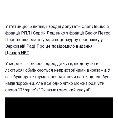
У п'ятницю, 6 липня, народні депутати Олег Ляшко з
фракції РПЛ і Сергій Лещенко з фракції Блоку Петра
Порошенка влаштували нецензурну перепалку у
Верховній Раді. Про це повідомило видання
Цензор.НЕТ
.
У мережі з'явилося відео, де чути, як депутати
лаються і обмінюються непристойними виразами. У
залі було дуже шумно, незважаючи на те, що він був
напівпорожній. Але все одно чітко можна розчути
слова "П**арас" і "Ти ахметовський клоун!".