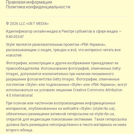
Правовая информация
Политика конфиденциальности
© 2026 LLC «UBT MEDIA»
Идентификатор онлайн-медиа в Реестре субъектов в сфере медиа —
R40-05347
Styler является развлекательным проектом «РБК-Украина»,
рассказывающим о людях, трендах и всё, что интересно читать вне
новостей.
Фотографии, иллюстрации и другие изображения принадлежат их
правообладателям. Использование фотографий, отмеченных Getty
Images, допускается исключительно при наличии письменного
разрешения фотоагентства Getty Images. Фотографии, отмеченные
логотипом «Styler» или подписанные «Styler» или «РБК-Украина», могут
использоваться на условиях лицензии Creative Commons Attribution
4.0 International.
При полном или частичном воспроизведении информационных
материалов, опубликованных на вебсайте «Styler» (styler.rbc.ua),
обязательно размещение активной гиперссылки на styler.rbc.ua,
открытой для индексации поисковыми системами. Такая гиперссылка
должна быть размещена непосредственно в тексте материала не ниже
второго абзаца.