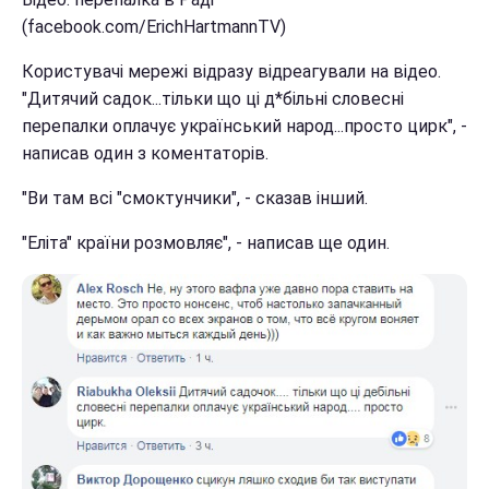
(facebook.com/ErichHartmannTV)
Користувачі мережі відразу відреагували на відео.
"Дитячий садок...тільки що ці д*більні словесні
перепалки оплачує український народ...просто цирк", -
написав один з коментаторів.
"Ви там всі "смоктунчики", - сказав інший.
"Еліта" країни розмовляє", - написав ще один.