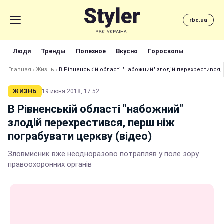
rbc.ua
Люди
Тренды
Полезное
Вкусно
Гороскопы
Главная
›
Жизнь
›
В Рівненській області "набожний" злодій перехрестився, 
ЖИЗНЬ
19 июня 2018, 17:52
В Рівненській області "набожний"
злодій перехрестився, перш ніж
пограбувати церкву (відео)
Зловмисник вже неодноразово потрапляв у поле зору
правоохоронних органів