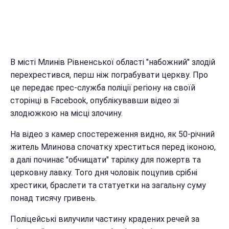
В місті Млинів Рівненської області "набожний" злодій
перехрестився, перш ніж пограбувати церкву. Про
це передає прес-служба поліції регіону на своїй
сторінці в Facebook, опублікувавши відео зі
злодюжкою на місці злочину.
На відео з камер спостереження видно, як 50-річний
житель Млинова спочатку хреститься перед іконою,
а далі починає "обчищати" тарілку для пожертв та
церковну лавку. Того дня чоловік поцупив срібні
хрестики, браслети та статуетки на загальну суму
понад тисячу гривень.
Поліцейські вилучили частину крадених речей за