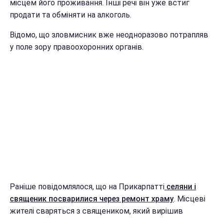
місцем його проживання. Інші речі він уже встиг
продати та обміняти на алкоголь.
Відомо, що зловмисник вже неодноразово потрапляв
у поле зору правоохоронних органів.
Раніше повідомлялося, що на Прикарпатті
селяни і
священик посварилися через ремонт храму
. Місцеві
жителі сваряться з священиком, який вирішив