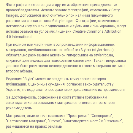
Фотографии, иллюстрации и другие изображения принадлежат их
правообладателям. Использование фотографий, отмеченных Getty
Images, допускается исключительно при наличии письменного
разрешения фотоагентства Getty Images. Фотографии, отмеченные
логотипом «Styler» или подписанные «Styler» или «РБК-Украина», могут
использоваться на условиях лицензии Creative Commons Attribution
4.0 International.
При полном или частичном воспроизведении информационных
материалов, опубликованных на вебсайте «Styler» (styler.rbc.ua),
обязательно размещение активной гиперссылки на styler.rbc.ua,
открытой для индексации поисковыми системами. Такая гиперссылка
должна быть размещена непосредственно в тексте материала не ниже
второго абзаца.
Редакция "Styler" может не разделять точку зрения авторов
публикаций. Оценочные суждения, согласно законодательству
Украины, не подлежат опровержению и доказыванию их правдивости.
За достоверность, содержание и соответствие требованиям
законодательства рекламных материалов ответственность несет
рекламодатель.
Материалы, отмеченные плашками "Пресс-релиз", "Спецпроект",
"Партнерский материал", "Promo", "Благотворительность" и "Резонанс",
размещаются на правах рекламы.