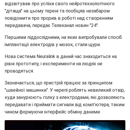
відзвітував про успіхи свого нейротехнологічного
"дітища" на цьому терені та пообіцяв незабаром
повідомити про прорив в роботі над створенням
передавача, передає Телеканал новин "24".
Першими піддослідними, на яких випробували спосіб
імплантації електродів у мозок, стали щури.
Нова система Neuralink в даний час знаходиться на
рівні прототипу, і експерименти на людях не
проводяться.
Зазначається, що пристрій працює за принципом
"швейної машинки". У черепі роблять невеликий отвір,
куди занурюють голку з електродами, які дозволяють
передавати і приймати сигнали від комп'ютера, таким
чином формуючи інтерфейс обміну даними.