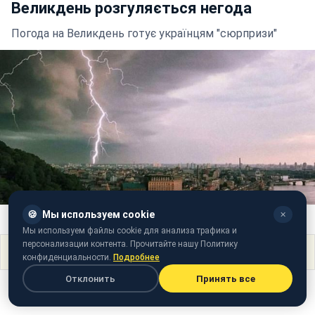
Великдень розгуляється негода
Погода на Великдень готує українцям "сюрпризи"
🍪
Мы используем cookie
✕
Ілюстративне фото (facebook.com/kievstolicaua)
Мы используем файлы cookie для анализа трафика и
персонализации контента. Прочитайте нашу Политику
Поделиться
конфиденциальности.
Подробнее
Отклонить
Принять все