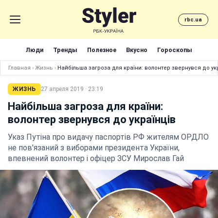
rbc.ua
Люди
Тренды
Полезное
Вкусно
Гороскопы
Главная
›
Жизнь
›
Найбільша загроза для країни: волонтер звернувся до ук
ЖИЗНЬ
27 апреля 2019 · 23:19
Найбільша загроза для країни:
волонтер звернувся до українців
Указ Путіна про видачу паспортів РФ жителям ОРДЛО
не пов'язаний з виборами президента України,
впевнений волонтер і офіцер ЗСУ Мирослав Гай