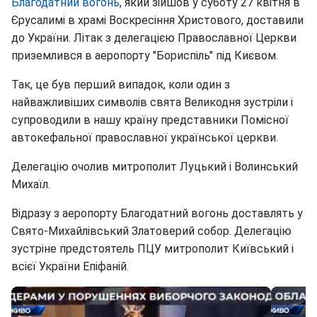
Благодатний вогонь
, який зійшов у суботу 27 квітня в
Єрусалимі в храмі Воскресіння Христового, доставили
до України. Літак з делегацією Православної Церкви
приземлився в аеропорту "Бориспіль" під Києвом.
Так, це був перший випадок, коли один з
найважливіших символів свята Великодня зустріли і
супроводили в нашу країну представники Помісної
автокефальної православної української церкви.
Делегацію очолив митрополит Луцький і Волинський
Михаїл.
Відразу з аеропорту Благодатний вогонь доставлять у
Свято-Михайлівський Златоверий собор. Делегацію
зустріне предстоятель ПЦУ митрополит Київський і
всієї України Епіфаній.