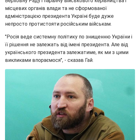
Верховну Раду і паралічу військового керівництва і
місцевих органів влади та не сформованої
адміністрацією президента Україні буде дуже
непросто протистояти російським військам.
"Росія веде системну політику по знищенню України і
її рішення не залежать від імені президента. Але від
українського президента залежатиме, як ми з цими
викликами впораємося", - сказав Гай.