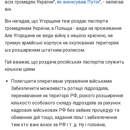
всіх громадян України",
як анонсував Путін
", - написав
він.
Він нагадав, що Угорщина теж роздає паспорти
громадянам України, а Польща - види на проживання.
Але Угорщина не веде війну з нашою країною, не
тримує армійські корпуси на окупованих територіях
ыз розширеним штатним розписом.
Гай вважає, що роздача російських паспортів служить
кільком цілям:
Полегшити оперативне управління військами.
Забезпечити можливість ротації підрозділів,
перенавчання на території РФ, різкого розширення
кількості особового складу підрозділів за рахунок
кадрових військових РФ без зайвих процедур та
обманних дій тощо, надання пільг і забезпечення
тим хто вже воює за РФ і т. д. Ну і головне,