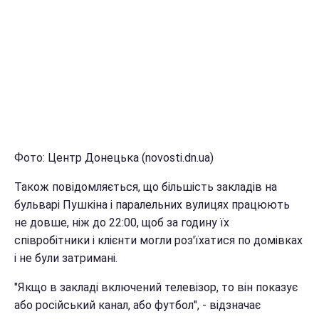
Фото: Центр Донецька (novosti.dn.ua)
Також повідомляється, що більшість закладів на
бульварі Пушкіна і паралельних вулицях працюють
не довше, ніж до 22:00, щоб за годину їх
співробітники і клієнти могли роз'їхатися по домівках
і не були затримані.
"Якщо в закладі включений телевізор, то він показує
або російський канал, або футбол", - відзначає