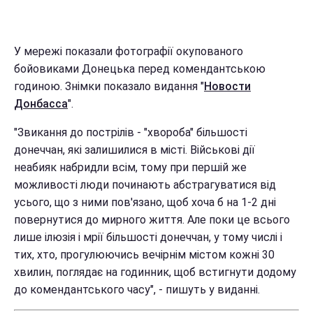
У мережі показали фотографії окупованого
бойовиками Донецька перед комендантською
годиною. Знімки показало видання "
Новости
Донбасса
".
"Звикання до пострілів - "хвороба" більшості
донеччан, які залишилися в місті. Військові дії
неабияк набридли всім, тому при першій же
можливості люди починають абстрагуватися від
усього, що з ними пов'язано, щоб хоча б на 1-2 дні
повернутися до мирного життя. Але поки це всього
лише ілюзія і мрії більшості донеччан, у тому числі і
тих, хто, прогулюючись вечірнім містом кожні 30
хвилин, поглядає на годинник, щоб встигнути додому
до комендантського часу", - пишуть у виданні.