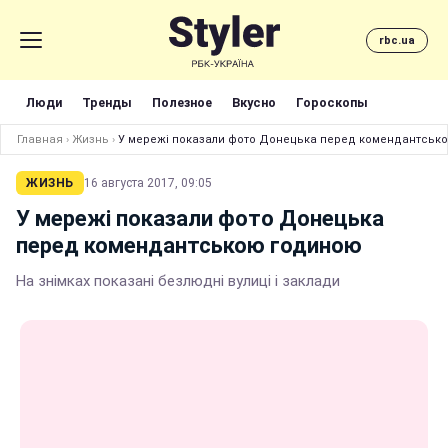
rbc.ua
Люди
Тренды
Полезное
Вкусно
Гороскопы
Главная
›
Жизнь
›
У мережі показали фото Донецька перед комендантськ
ЖИЗНЬ
16 августа 2017, 09:05
У мережі показали фото Донецька
перед комендантською годиною
На знімках показані безлюдні вулиці і заклади