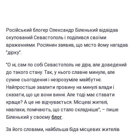
Російський блогер Олександр Біленький відвідав
окупований Севастополь і поділився своїми
враженнями. Росіянин заявив, що місто йому нагадав
"дірку".
"О ні, сам по собі Севастополь не діра, але доведений
до такого стану. Так, у нього славне минуле, але
сумне сьогодення і незрозуміле майбутнє.
Найпростіше звалити провину на минулі влади і
сказати, що це вони винні. Але тоді має ставати
краще? А це не відчувається. Місцеві жителі,
навпаки, помічають, що стало складніше", – пише
Біленький у своєму
блог
.
За його словами, найбільша біда місцевих жителів