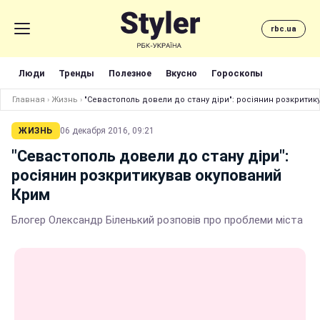
rbc.ua
Люди
Тренды
Полезное
Вкусно
Гороскопы
Главная
›
Жизнь
›
"Севастополь довели до стану діри": росіянин розкрити
ЖИЗНЬ
06 декабря 2016, 09:21
"Севастополь довели до стану діри":
росіянин розкритикував окупований
Крим
Блогер Олександр Біленький розповів про проблеми міста