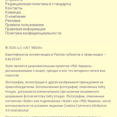
Редакционная политика и стандарты
Контакты
Команда
О компании
Реклама
Правила пользования
Правовая информация
Политика конфиденциальности
© 2026 LLC «UBT MEDIA»
Идентификатор онлайн-медиа в Реестре субъектов в сфере медиа —
R40-05347
Styler является развлекательным проектом «РБК-Украина»,
рассказывающим о людях, трендах и всё, что интересно читать вне
новостей.
Фотографии, иллюстрации и другие изображения принадлежат их
правообладателям. Использование фотографий, отмеченных Getty
Images, допускается исключительно при наличии письменного
разрешения фотоагентства Getty Images. Фотографии, отмеченные
логотипом «Styler» или подписанные «Styler» или «РБК-Украина», могут
использоваться на условиях лицензии Creative Commons Attribution
4.0 International.