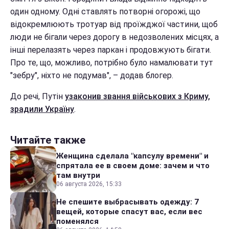
один одному. Одні ставлять потворні огорожі, що
відокремлюють тротуар від проїжджої частини, щоб
люди не бігали через дорогу в недозволених місцях, а
інші перелазять через паркан і продовжують бігати.
Про те, що, можливо, потрібно було намалювати тут
"зебру", ніхто не подумав", – додав блогер.
До речі, Путін
узаконив звання військових з Криму,
зрадили Україну
.
Читайте также
Женщина сделала "капсулу времени" и
спрятала ее в своем доме: зачем и что
там внутри
06 августа 2026, 15:33
Не спешите выбрасывать одежду: 7
вещей, которые спасут вас, если вес
поменялся