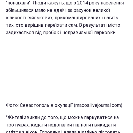
"понаїхали". Люди кажуть, що з 2014 року населення
збільшилася мало не вдвічі за рахунок великої
кількості військових, прикомандированих і навіть
тих, хто вирішив переїхати сам. В результаті місто
задихається від пробок і неправильної парковки.
Фото: Севастополь в окупації (macos.livejournal.com)
"Жителі звикли до того, що можна паркуватися на
тротуарах, кидати недопалки під ноги і викидати
сміття з вікон. Городяни і влада відмінно підходять