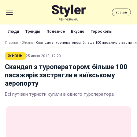
rbc.ua
Люди
Тренды
Полезное
Вкусно
Гороскопы
Главная
›
Жизнь
›
Скандал з туроператором: більше 100 пасажирів застрягл
ЖИЗНЬ
25 июня 2018, 12:20
Скандал з туроператором: більше 100
пасажирів застрягли в київському
аеропорту
Всі путівки туристи купили в одного туроператора