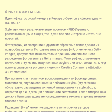
© 2026 LLC «UBT MEDIA»
Идентификатор онлайн-медиа в Реестре субъектов в сфере медиа —
R40-05347
Styler является развлекательным проектом «РБК-Украина»,
рассказывающим о людях, трендах и всё, что интересно читать вне
новостей.
Фотографии, иллюстрации и другие изображения принадлежат их
правообладателям. Использование фотографий, отмеченных Getty
Images, допускается исключительно при наличии письменного
разрешения фотоагентства Getty Images. Фотографии, отмеченные
логотипом «Styler» или подписанные «Styler» или «РБК-Украина», могут
использоваться на условиях лицензии Creative Commons Attribution
4.0 International.
При полном или частичном воспроизведении информационных
материалов, опубликованных на вебсайте «Styler» (styler.rbc.ua),
обязательно размещение активной гиперссылки на styler.rbc.ua,
открытой для индексации поисковыми системами. Такая гиперссылка
должна быть размещена непосредственно в тексте материала не ниже
второго абзаца.
Редакция "Styler" может не разделять точку зрения авторов