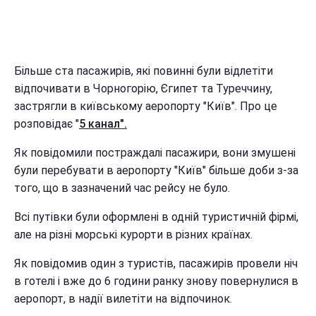
Більше ста пасажирів, які повинні були відлетіти
відпочивати в Чорногорію, Єгипет та Туреччину,
застрягли в київському аеропорту "Київ". Про це
розповідає "
5 канал".
Як повідомили постраждалі пасажири, вони змушені
були перебувати в аеропорту "Київ" більше доби з-за
того, що в зазначений час рейсу не було.
Всі путівки були оформлені в одній туристичній фірмі,
але на різні морські курорти в різних країнах.
Як повідомив один з туристів, пасажирів провели ніч
в готелі і вже до 6 години ранку знову повернулися в
аеропорт, в надії вилетіти на відпочинок.