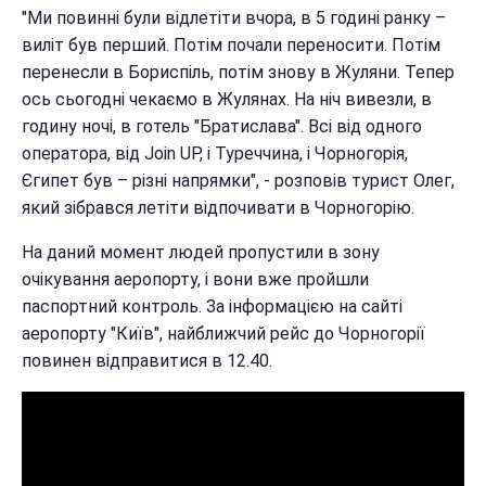
"Ми повинні були відлетіти вчора, в 5 годині ранку –
виліт був перший. Потім почали переносити. Потім
перенесли в Бориспіль, потім знову в Жуляни. Тепер
ось сьогодні чекаємо в Жулянах. На ніч вивезли, в
годину ночі, в готель "Братислава". Всі від одного
оператора, від Join UP, і Туреччина, і Чорногорія,
Єгипет був – різні напрямки", - розповів турист Олег,
який зібрався летіти відпочивати в Чорногорію.
На даний момент людей пропустили в зону
очікування аеропорту, і вони вже пройшли
паспортний контроль. За інформацією на сайті
аеропорту "Київ", найближчий рейс до Чорногорії
повинен відправитися в 12.40.