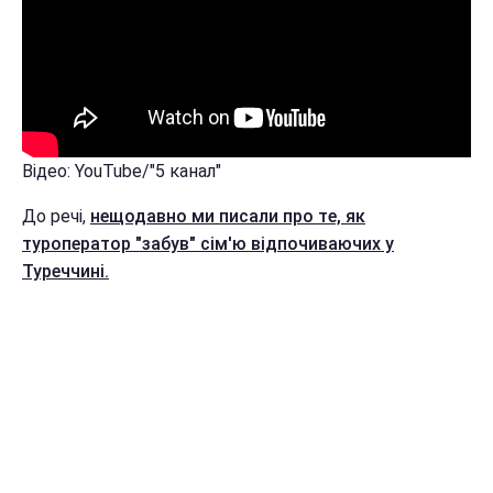
Відео: YouTube/"5 канал"
До речі,
нещодавно ми писали про те, як
туроператор "забув" сім'ю відпочиваючих у
Туреччині.