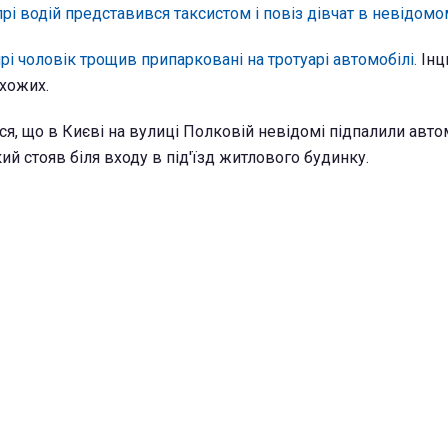
прі водій представився таксистом і повіз дівчат в невідом
прі чоловік трощив припарковані на тротуарі автомобілі.
Інц
ехожих.
я, що в Києві на вулиці Полковій невідомі підпалили авто
кий стояв біля входу в під'їзд житлового будинку.