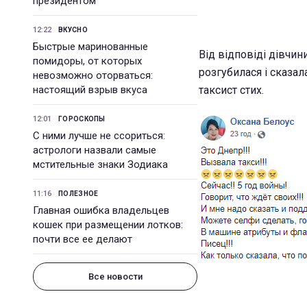
президентом
12:22
ВКУСНО
Быстрые маринованные
Від відповіді дівчин
помидоры, от которых
розгубилася і сказал
невозможно оторваться:
настоящий взрыв вкуса
таксист стих.
12:01
ГОРОСКОПЫ
С ними лучше не ссориться:
астрологи назвали самые
мстительные знаки Зодиака
11:16
ПОЛЕЗНОЕ
Главная ошибка владельцев
кошек при размещении лотков:
почти все ее делают
Все новости