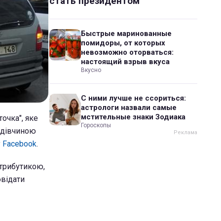
стать президентом
Быстрые маринованные
помидоры, от которых
невозможно оторваться:
настоящий взрыв вкуса
Вкусно
С ними лучше не ссориться:
астрологи назвали самые
мстительные знаки Зодиака
очка", яке
Гороскопы
а дівчиною
у
Facebook
.
атрибутикою,
овідати