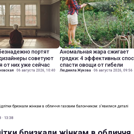
безнадежно портят
Аномальная жара сжигает
 дизайнеры советуют
грядки: 4 эффективных спо
я от них уже сейчас
спасти овощи от гибели
новская
·
06 августа 2026, 10:40
Людмила Жукова
·
06 августа 2026, 09:56
підлітки бризкали жінкам в обличчя газовим балончиком: з'явилися деталі
 · 13:38
літки бризкали жінкам в обличчя