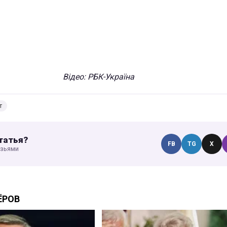
Відео: РБК-Україна
т
татья?
FB
TG
X
узьями