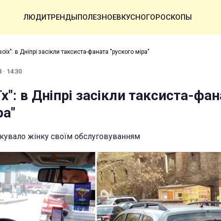
ЛЮДИ
ТРЕНДЫ
ПОЛЕЗНОЕ
ВКУСНО
ГОРОСКОПЫ
оїх": в Дніпрі засікли таксиста-фаната "руского міра"
 · 14:30
х": в Дніпрі засікли таксиста-фан
ра"
окувало жінку своїм обслуговуванням