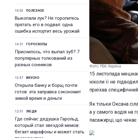
14:53
ПОЛЕЗНОЕ
Выкопали лук? Не торопитесь
прятать его в подвал: одна
ошибка испортит весь урожай
14:21
ГОРОСКОПЫ
Приснилось, что выпал зуб? 7
популярных толкований из
разных сонников
Фото: РБК-Україна
15 листопада мешкан
13:47
ВКУСНО
ніколи її не підводи
Открыла банку и борщ почти
приїхав специфічний 
готов: эта заправка сэкономит
зимой время и деньги
Як тільки Оксана сіл
а у самого водія на 
12:51
ЛЮДИ
Где сейчас дедушка Гарольд,
пасажирці, що чекає 
который стал звездой мемов:
бегает марафоны и может стать