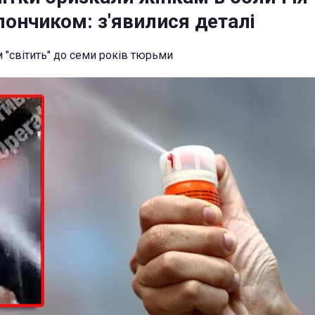
лончиком: з'явилися деталі
м "світить" до семи років тюрьми