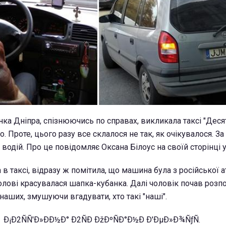
ка Дніпра, спізнюючись по справах, викликала таксі "Десят
ло. Проте, цього разу все склалося не так, як очікувалося. З
водій. Про це повідомляє Оксана Білоус на своїй сторінці 
а в таксі, відразу ж помітила, що машина була з російської 
голові красувалася шапка-кубанка. Далі чоловік почав розп
наших, змушуючи вгадувати, хто такі "наші".