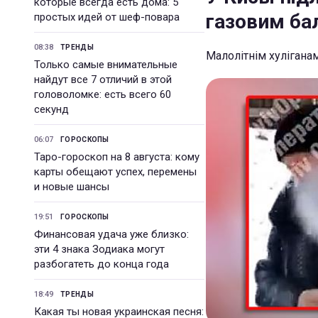
которые всегда есть дома: 5
газовим ба
простых идей от шеф-повара
08:38
ТРЕНДЫ
Малолітнім хулігана
Только самые внимательные
найдут все 7 отличий в этой
головоломке: есть всего 60
секунд
06:07
ГОРОСКОПЫ
Таро-гороскоп на 8 августа: кому
карты обещают успех, перемены
и новые шансы
19:51
ГОРОСКОПЫ
Финансовая удача уже близко:
эти 4 знака Зодиака могут
разбогатеть до конца года
18:49
ТРЕНДЫ
Какая ты новая украинская песня: