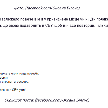
Фото: (facebook.com/Оксана Білоус)
и залежало повезе він її у призначене місце чи ні. Дніпрянк
а, що зараз подзвонить в СБУ, щоб він все повторив. Тільки
Скріншот поста: (facebook.com/Оксана Білоус)