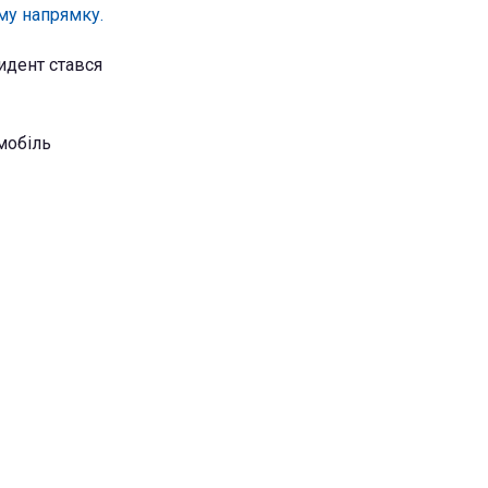
ому напрямку.
идент стався
мобіль