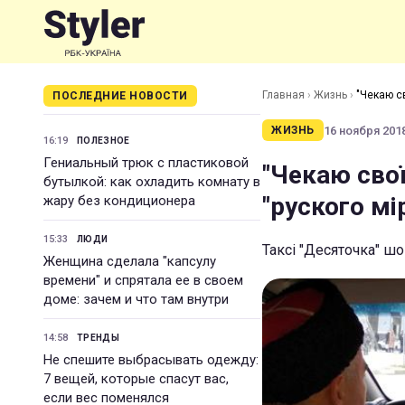
Главная
›
Жизнь
›
"Чекаю св
ПОСЛЕДНИЕ НОВОСТИ
16 ноября 2018
ЖИЗНЬ
16:19
ПОЛЕЗНОЕ
Гениальный трюк с пластиковой
"Чекаю свої
бутылкой: как охладить комнату в
"руского мі
жару без кондиционера
15:33
ЛЮДИ
Таксі "Десяточка" ш
Женщина сделала "капсулу
времени" и спрятала ее в своем
доме: зачем и что там внутри
14:58
ТРЕНДЫ
Не спешите выбрасывать одежду:
7 вещей, которые спасут вас,
если вес поменялся