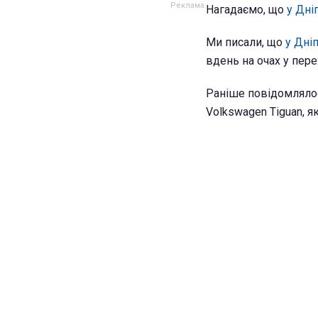
Нагадаємо, що
у Дні
Ми писали, що
у Дні
вдень на очах у пер
Раніше повідомлялос
Volkswagen Tiguan, я