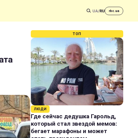
UA
/
RU
rbc.ua
ТОП
ата
ЛЮДИ
Где сейчас дедушка Гарольд,
который стал звездой мемов:
бегает марафоны и может