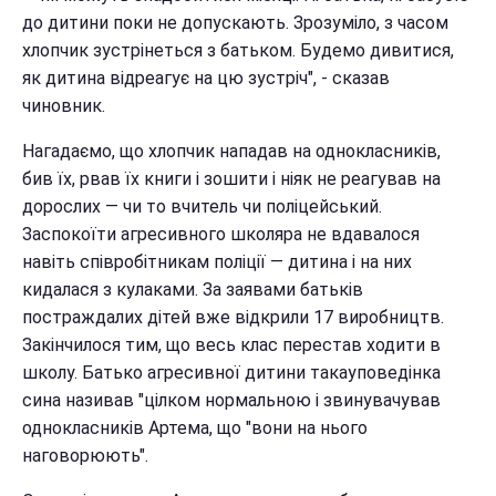
до дитини поки не допускають. Зрозуміло, з часом
хлопчик зустрінеться з батьком. Будемо дивитися,
як дитина відреагує на цю зустріч", - сказав
чиновник.
Нагадаємо, що хлопчик нападав на однокласників,
бив їх, рвав їх книги і зошити і ніяк не реагував на
дорослих — чи то вчитель чи поліцейський.
Заспокоїти агресивного школяра не вдавалося
навіть співробітникам поліції — дитина і на них
кидалася з кулаками. За заявами батьків
постраждалих дітей вже відкрили 17 виробництв.
Закінчилося тим, що весь клас перестав ходити в
школу. Батько агресивної дитини такауповедінка
сина називав "цілком нормальною і звинувачував
однокласників Артема, що "вони на нього
наговорюють".