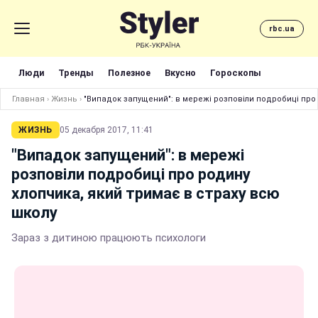
rbc.ua
Люди
Тренды
Полезное
Вкусно
Гороскопы
Главная
›
Жизнь
›
"Випадок запущений": в мережі розповіли подробиці про 
ЖИЗНЬ
05 декабря 2017, 11:41
"Випадок запущений": в мережі
розповіли подробиці про родину
хлопчика, який тримає в страху всю
школу
Зараз з дитиною працюють психологи