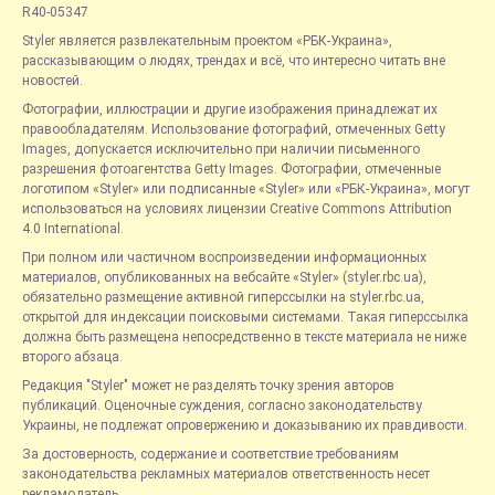
R40-05347
Styler является развлекательным проектом «РБК-Украина»,
рассказывающим о людях, трендах и всё, что интересно читать вне
новостей.
Фотографии, иллюстрации и другие изображения принадлежат их
правообладателям. Использование фотографий, отмеченных Getty
Images, допускается исключительно при наличии письменного
разрешения фотоагентства Getty Images. Фотографии, отмеченные
логотипом «Styler» или подписанные «Styler» или «РБК-Украина», могут
использоваться на условиях лицензии Creative Commons Attribution
4.0 International.
При полном или частичном воспроизведении информационных
материалов, опубликованных на вебсайте «Styler» (styler.rbc.ua),
обязательно размещение активной гиперссылки на styler.rbc.ua,
открытой для индексации поисковыми системами. Такая гиперссылка
должна быть размещена непосредственно в тексте материала не ниже
второго абзаца.
Редакция "Styler" может не разделять точку зрения авторов
публикаций. Оценочные суждения, согласно законодательству
Украины, не подлежат опровержению и доказыванию их правдивости.
За достоверность, содержание и соответствие требованиям
законодательства рекламных материалов ответственность несет
рекламодатель.