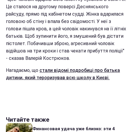
Це сталося на другому поверсі Деснянського
райсуду, прямо під кабінетом судді. Жінка вдарилася
головою об стіну і впала без свідомості. У неї з
голови пішла кров, а цей чоловік накинувся на її літніх
батьків. Щоб зупинити його, я змушений був дістати
пістолет. Побачивши зброю, агресивний чоловік
відійшов на три кроки і став чекати прибуття поліції"
- сказав Валерій Кострюков.
Нагадаємо, що
стали відомі подробиці про батька
дитини, який тероризував всю школу в Києві.
Читайте также
Финансовая удача уже близко: эти 4