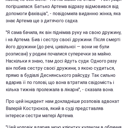
погіршилася. Батько Артема відразу відмовився від
допомоги фахівців", - повідомила виданню жінка, яка
знає Артема ще з дитячого садка.
"Я сама бачила, як він піднімав руку на свою дружину,
і на Артема. Бив і сестру своєї дружини. Після смерті
його дружини (до речі, цивільної — вони не були
розписані) у родині почалися суперечки за майно.
Наскільки я знаю, там досі йдуть суди. Одного разу
він побив сестру своєї дружини, з якою судиться,
прямо в будівлі Деснянського райсуду. Так сильно
вдарив її по голові, що вона втратила свідомість і
кілька тижнів пролежала в лікарні", - сказала вона.
Про цей інцидент нам докладніше розповів адвокат
Валерій Кострюков, який в суді представляв
інтереси сестри матері Артема.
"Цей чоловік вдарив мою клієнтку кулаком в обличчя.