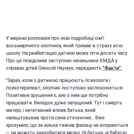
У мережі розповіли про нові подробиці сім'ї
восьмирічного хлопчика, який тримає в страху всю
школу. На реабілітацію дитини може піти досить часу.
Про це повідомив заступник начальника КМДА у
справах дітей Олексій Наумук, передають
"Факти".
"Зараз, коли з дитиною працюють психологи і
психотерапевт, хлопчик поступово заспокоюється.
Позитивні зрушення є, але з ним ще потрібно
працювати. Випадок дуже запущений. Тут і смерть
матері, і негативний вплив батька, який
налаштовував проти сина оточуючих... Вже
зрозуміло, що за кілька тижнів фахівці не впораються
— їм можуть знадобитися місяці. Ні батька, ні бабусю