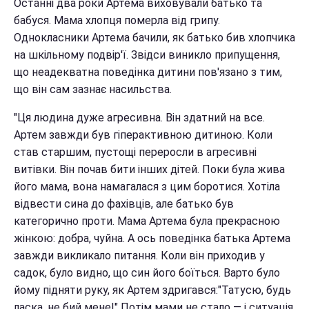
Останні два роки Артема виховували батько та
бабуся. Мама хлопця померла від грипу.
Однокласники Артема бачили, як батько бив хлопчика
на шкільному подвір'ї. Звідси виникло припущення,
що неадекватна поведінка дитини пов'язано з тим,
що він сам зазнає насильства.
"Ця людина дуже агресивна. Він здатний на все.
Артем завжди був гіперактивною дитиною. Коли
став старшим, пустощі переросли в агресивні
витівки. Він почав бити інших дітей. Поки була жива
його мама, вона намагалася з цим боротися. Хотіла
відвести сина до фахівців, але батько був
категорично проти. Мама Артема була прекрасною
жінкою: добра, чуйна. А ось поведінка батька Артема
завжди викликало питання. Коли він приходив у
садок, було видно, що син його боїться. Варто було
йому підняти руку, як Артем здригався:"Татусю, будь
ласка, не бий мене!" Потім мами не стало — і ситуація