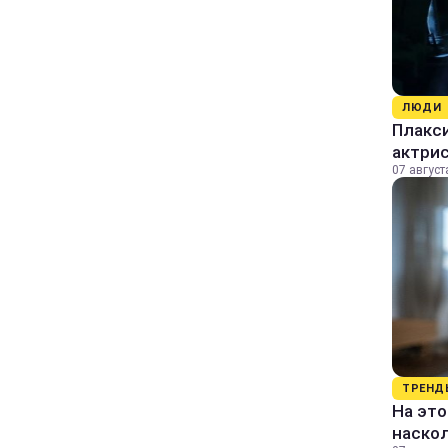
ЛЮДИ
Плакси
актрис
07 август
ТРЕНД
На это
наско