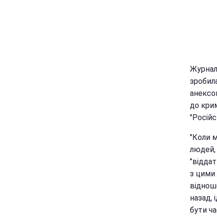
Журнал
зробила
анексо
до крим
"Російс
"Коли 
людей, 
"віддат
з цими
віднош
назад, 
бути ча