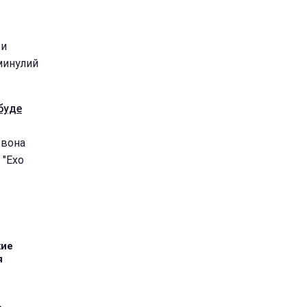
ти
минулий
 буде
 вона
 "Ехо
кие
я