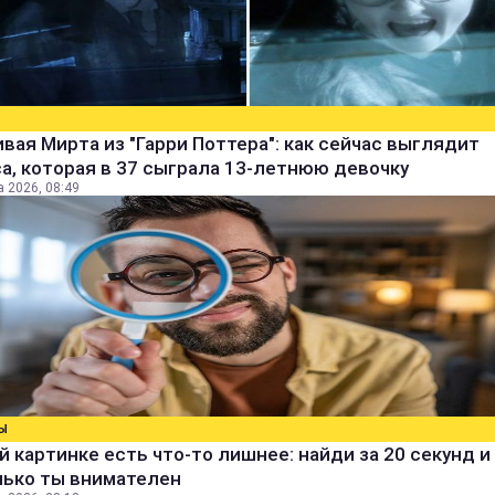
вая Мирта из "Гарри Поттера": как сейчас выглядит
а, которая в 37 сыграла 13-летнюю девочку
а 2026, 08:49
Ы
й картинке есть что-то лишнее: найди за 20 секунд и 
лько ты внимателен