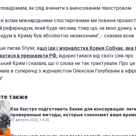
 повідомила, як слід вчинити з анексованим півостровом.
 зі всіма міжнародними спостерігачами ми повинні провес
й референдум, який буде чесним, тому що, на мою думку, 
ндум в Криму був абсолютно незаконним", - сказала вона.
ше писав Styler, в
що їде і журналістка Ксенія Собчак, яка
ватися в президенти РФ,
відхрестилася від своїх слів про
ький Крим і сказала, що її слова не так трактували. Про це
ила в суперечці з журналістом Олексієм Голубєвим в ефірі
".
йте также
Как быстро подготовить банки для консервации: лег
проверенные методы, которые сэкономят ваше врем
07 августа 2026, 14:36