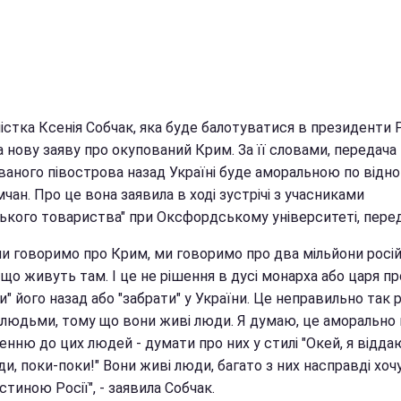
істка Ксенія Собчак, яка буде балотуватися в президенти 
 нову заяву про окупований Крим. За її словами, передача
ваного півострова назад Україні буде аморальною по від
чан. Про це вона заявила в ході зустрічі з учасниками
ького товариства" при Оксфордському університеті, переда
ми говоримо про Крим, ми говоримо про два мільйони росі
що живуть там. І це не рішення в дусі монарха або царя про
и" його назад або "забрати" у України. Це неправильно так 
 людьми, тому що вони живі люди. Я думаю, це аморально 
енню до цих людей - думати про них у стилі "Окей, я відд
іди, поки-поки!" Вони живі люди, багато з них насправді хоч
стиною Росії", - заявила Собчак.