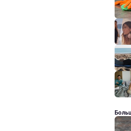
Больш