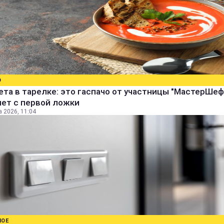
О
ета в тарелке: это гаспачо от участницы "МастерШеф
яет с первой ложки
а 2026, 11:04
НОЕ