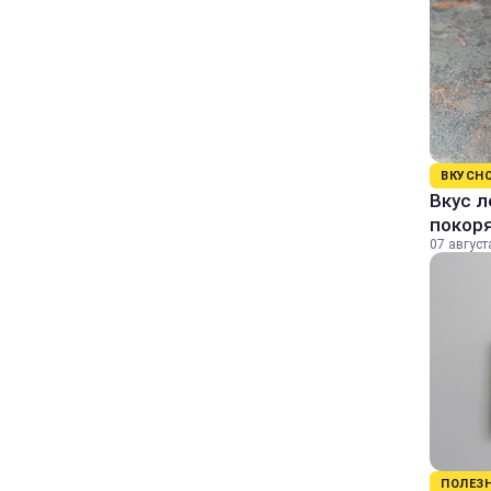
ВКУСН
Вкус л
покор
07 август
ПОЛЕЗ