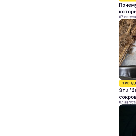
Почему
котор
07 август
ТРЕНД
Эти "б
сокро
07 август