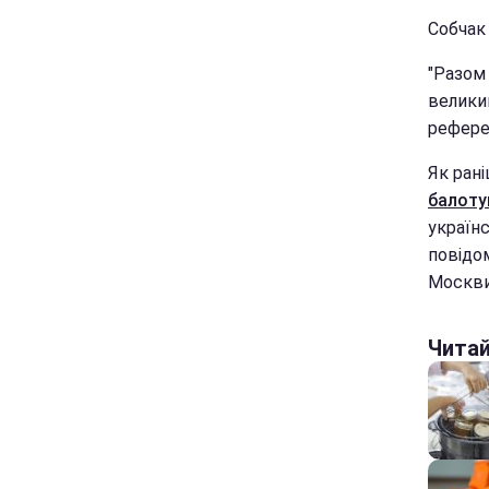
Собчак
"Разом
велики
рефере
Як рані
балоту
українс
повідом
Москви
Чита