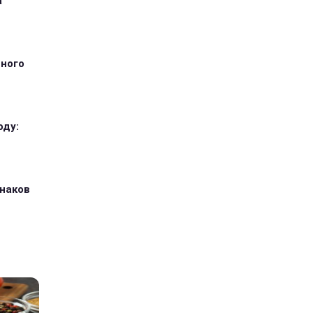
а
тного
оду:
знаков