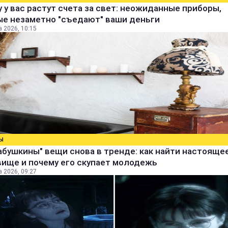
 у вас растут счета за свет: неожиданные приборы,
ые незаметно "съедают" ваши деньги
а 2026, 10:15
Ы
абушкины" вещи снова в тренде: как найти настояще
вище и почему его скупает молодежь
а 2026, 09:27