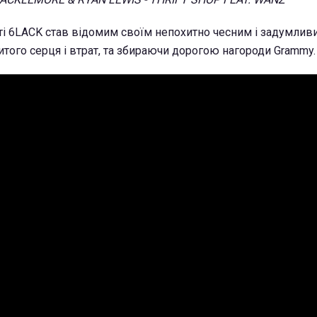
і 6LACK став відомим своїм непохитно чесним і задумливи
итого серця і втрат, та збираючи дорогою нагороди Grammy.