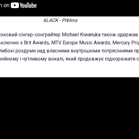
6LACK - Prblms
оковий сінгер-сонграйтер Michael Kiwanuka також одержав
 включно з Brit Awards, MTV Europe Music Awards, Mercury Pri
глибокі роздуми над власними внутрішніми потрясіннями 
нійному і чутливому вокалі, який продовжує підкорювати с