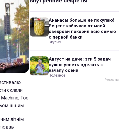
внутренние секреты
Ананасы больше не покупаю!
Рецепт кабачков от моей
свекрови покорил всю семью
с первой банки
Вкусно
Август на даче: эти 5 задач
нужно успеть сделать к
началу осени
Полезное
фестивалю
сти склали
 Machine, Foo
атьом іншим.
чим літнім
чолював