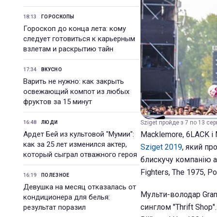
18:13
ГОРОСКОПЫ
Гороскоп до конца лета: кому
следует готовиться к карьерным
взлетам и раскрытию тайн
17:34
ВКУСНО
Варить не нужно: как закрыть
освежающий компот из любых
фруктов за 15 минут
16:48
Sziget пройде з 7 по 13 сер
ЛЮДИ
Ардет Бей из культовой "Мумии":
Macklemore, 6LACK і
как за 25 лет изменился актер,
Sziget 2019
, який пр
который сыграл отважного героя
блискучу компанію а
Fighters, The 1975, Po
16:19
ПОЛЕЗНОЕ
Девушка на месяц отказалась от
Мульти-володар Gra
кондиционера для белья:
синглом "Thrift Shop"
результат поразил