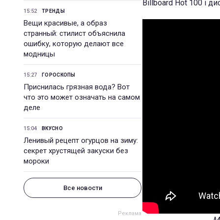
Billboard Hot 100 і д
15:52
ТРЕНДЫ
Вещи красивые, а образ
странный: стилист объяснила
ошибку, которую делают все
модницы
15:27
ГОРОСКОПЫ
Приснилась грязная вода? Вот
что это может означать на самом
деле
15:04
ВКУСНО
Ленивый рецепт огурцов на зиму:
секрет хрустящей закуски без
мороки
Все новости
M