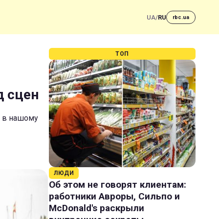
UA
/
RU
rbc.ua
ТОП
д сцен
те в нашому
ЛЮДИ
Об этом не говорят клиентам:
работники Авроры, Сильпо и
McDonald's раскрыли