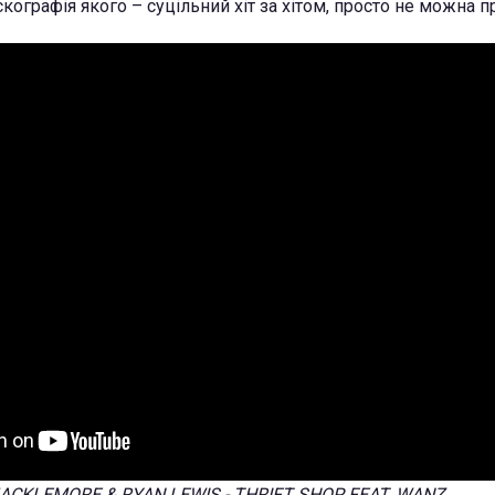
искографія якого – суцільний хіт за хітом, просто не можна п
ACKLEMORE & RYAN LEWIS - THRIFT SHOP FEAT. WANZ