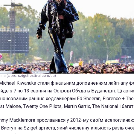
пня (фото: szigetfestival.com/ua)
 Michael Kiwanuka стали фінальним доповненням лайп-апу 
ойде з 7 по 13 серпня на Острові Обуда в Будапешті. Ці арти
нонсованим раніше хедлайнерам Ed Sheeran, Florence + The
st Malone, Twenty One Pilots, Martin Garrix, The National і баг
mmy Macklemore прославився у 2012-му своїм всепоглинаю
. Виступ на Sziget артиста, який численну кількість разів о