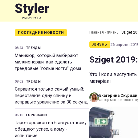
Главная
›
Жизнь
›
Sziget 20
ПОСЛЕДНИЕ НОВОСТИ
26 апреля 2019
ЖИЗНЬ
08:43
ТРЕНДЫ
Маникюр, который выбирают
Sziget 2019
миллионерши: как сделать
трендовые "голые ногти" дома
Хто і коли виступить
матеріалі
08:02
ТРЕНДЫ
Справится только самый умный:
переставьте одну спичку и
Екатерина Скуриди
автор материалов о к
исправьте уравнение за 30 секунд
06:15
ГОРОСКОПЫ
Таро-гороскоп на 6 августа: кому
обещают успех, а кому -
испытание