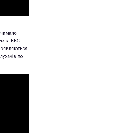
 чимало
ze та BBC
проявляються
лухачів по