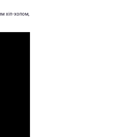
м хіп-хопом,