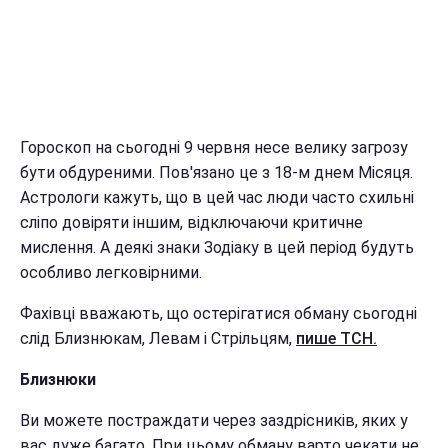
Гороскоп на сьогодні 9 червня несе велику загрозу
бути обдуреними. Пов'язано це з 18-м днем Місяця.
Астрологи кажуть, що в цей час люди часто схильні
сліпо довіряти іншим, відключаючи критичне
мислення. А деякі знаки Зодіаку в цей період будуть
особливо легковірними.
Фахівці вважають, що остерігатися обману сьогодні
слід Близнюкам, Левам і Стрільцям,
пише ТСН.
Близнюки
Ви можете постраждати через заздрісників, яких у
вас дуже багато. При цьому обману варто чекати не