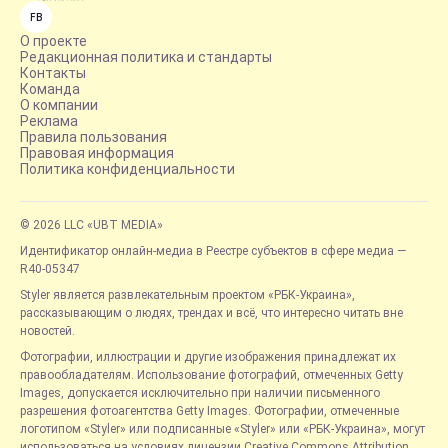
FB
О проекте
Редакционная политика и стандарты
Контакты
Команда
О компании
Реклама
Правила пользования
Правовая информация
Политика конфиденциальности
© 2026 LLC «UBT MEDIA»
Идентификатор онлайн-медиа в Реестре субъектов в сфере медиа —
R40-05347
Styler является развлекательным проектом «РБК-Украина»,
рассказывающим о людях, трендах и всё, что интересно читать вне
новостей.
Фотографии, иллюстрации и другие изображения принадлежат их
правообладателям. Использование фотографий, отмеченных Getty
Images, допускается исключительно при наличии письменного
разрешения фотоагентства Getty Images. Фотографии, отмеченные
логотипом «Styler» или подписанные «Styler» или «РБК-Украина», могут
использоваться на условиях лицензии Creative Commons Attribution