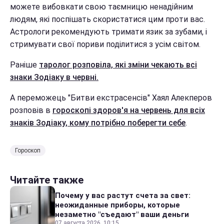
можете вибовкати свою таємницю ненадійним
людям, які поспішать скористатися цим проти вас.
Астрологи рекомендують тримати язик за зубами, і
стримувати свої пориви поділитися з усім світом.
Раніше
таролог розповіла, які зміни чекають всі
знаки Зодіаку в червні.
А переможець "Битви екстрасенсів" Хаял Алекперов
розповів в
гороскопі здоров'я на червень для всіх
знаків Зодіаку, кому потрібно поберегти себе
.
Гороскоп
Читайте также
Почему у вас растут счета за свет:
неожиданные приборы, которые
незаметно "съедают" ваши деньги
07 августа 2026, 10:15