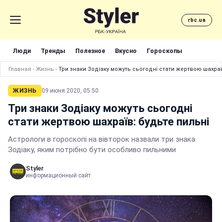
rbc.ua
Люди
Тренды
Полезное
Вкусно
Гороскопы
Главная
›
Жизнь
›
Три знаки Зодіаку можуть сьогодні стати жертвою шахраї
ЖИЗНЬ
09 июня 2020, 05:50
Три знаки Зодіаку можуть сьогодні
стати жертвою шахраїв: будьте пильні
Астрологи в гороскопі на вівторок назвали три знака
Зодіаку, яким потрібно бути особливо пильними
Styler
информационный сайт