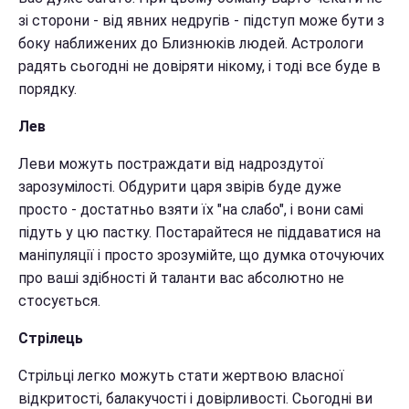
зі сторони - від явних недругів - підступ може бути з
боку наближених до Близнюків людей. Астрологи
радять сьогодні не довіряти нікому, і тоді все буде в
порядку.
Лев
Леви можуть постраждати від надроздутої
зарозумілості. Обдурити царя звірів буде дуже
просто - достатньо взяти їх "на слабо", і вони самі
підуть у цю пастку. Постарайтеся не піддаватися на
маніпуляції і просто зрозумійте, що думка оточуючих
про ваші здібності й таланти вас абсолютно не
стосується.
Стрілець
Стрільці легко можуть стати жертвою власної
відкритості, балакучості і довірливості. Сьогодні ви