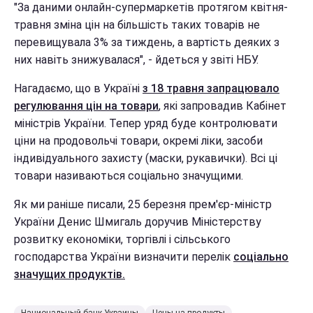
"За даними онлайн-супермаркетів протягом квітня-
травня зміна цін на більшість таких товарів не
перевищувала 3% за тиждень, а вартість деяких з
них навіть знижувалася", - йдеться у звіті НБУ.
Нагадаємо, що в Україні
з 18 травня запрацювало
регулювання цін на товари
, які запровадив Кабінет
міністрів України. Тепер уряд буде контролювати
ціни на продовольчі товари, окремі ліки, засоби
індивідуального захисту (маски, рукавички). Всі ці
товари називаються соціально значущими.
Як ми раніше писали, 25 березня прем'єр-міністр
України Денис Шмигаль доручив Міністерству
розвитку економіки, торгівлі і сільського
господарства України визначити перелік
соціально
значущих продуктів.