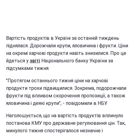
Вартість продуктів в Україні за останній тиждень
піднялася. Дорожчали крупи, яловичина і фрукти. Ціни
на окремі харчові продукти навіть знизилися. Про це
йдеться у
звіті
Національного банку України за
підсумками тижня.
"Протягом останнього тижня ціни на харчові
продукти трохи підвищилися. Зокрема, подорожчали
фрукти під впливом скорочення пропозиції, а також
яловичина і деякі крупи", - повідомили в НБУ.
Наголошується, що на вартість продуктів вплинуло
постанова КМУ про державне регулювання цін. Так,
минулого тижня спостерігалося незначне і