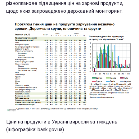
різнопланове підвищення цін на харчові продукти,
щодо яких запроваджено державний моніторинг.
Ціни на продукти в Україні виросли за тиждень
(інфографіка: bank.gov.ua)