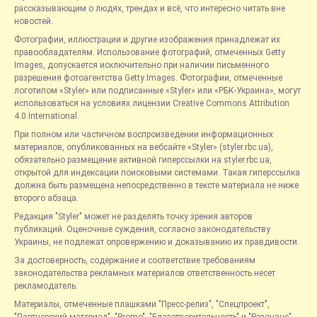
рассказывающим о людях, трендах и всё, что интересно читать вне
новостей.
Фотографии, иллюстрации и другие изображения принадлежат их
правообладателям. Использование фотографий, отмеченных Getty
Images, допускается исключительно при наличии письменного
разрешения фотоагентства Getty Images. Фотографии, отмеченные
логотипом «Styler» или подписанные «Styler» или «РБК-Украина», могут
использоваться на условиях лицензии Creative Commons Attribution
4.0 International.
При полном или частичном воспроизведении информационных
материалов, опубликованных на вебсайте «Styler» (styler.rbc.ua),
обязательно размещение активной гиперссылки на styler.rbc.ua,
открытой для индексации поисковыми системами. Такая гиперссылка
должна быть размещена непосредственно в тексте материала не ниже
второго абзаца.
Редакция "Styler" может не разделять точку зрения авторов
публикаций. Оценочные суждения, согласно законодательству
Украины, не подлежат опровержению и доказыванию их правдивости.
За достоверность, содержание и соответствие требованиям
законодательства рекламных материалов ответственность несет
рекламодатель.
Материалы, отмеченные плашками "Пресс-релиз", "Спецпроект",