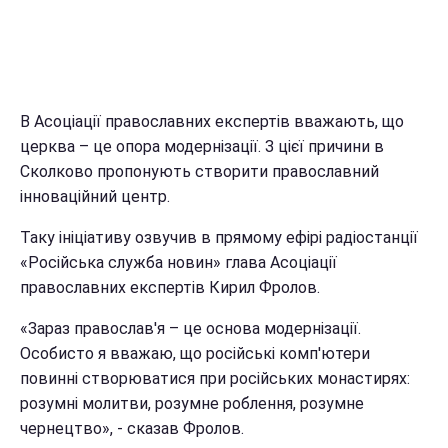
В Асоціації православних експертів вважають, що
церква – це опора модернізації. З цієї причини в
Сколково пропонують створити православний
інноваційний центр.
Таку ініціативу озвучив в прямому ефірі радіостанції
«Російська служба новин» глава Асоціації
православних експертів Кирил Фролов.
«Зараз православ'я – це основа модернізації.
Особисто я вважаю, що російські комп'ютери
повинні створюватися при російських монастирях:
розумні молитви, розумне роблення, розумне
чернецтво», - сказав Фролов.