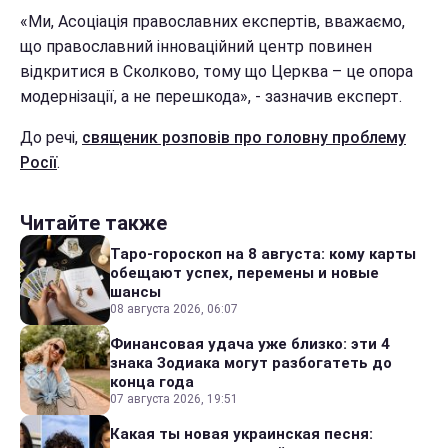
«Ми, Асоціація православних експертів, вважаємо,
що православний інноваційний центр повинен
відкритися в Сколково, тому що Церква – це опора
модернізації, а не перешкода», - зазначив експерт.
До речі,
священик розповів про головну проблему
Росії
.
Читайте также
Таро-гороскоп на 8 августа: кому карты
обещают успех, перемены и новые
шансы
08 августа 2026, 06:07
Финансовая удача уже близко: эти 4
знака Зодиака могут разбогатеть до
конца года
07 августа 2026, 19:51
Какая ты новая украинская песня: