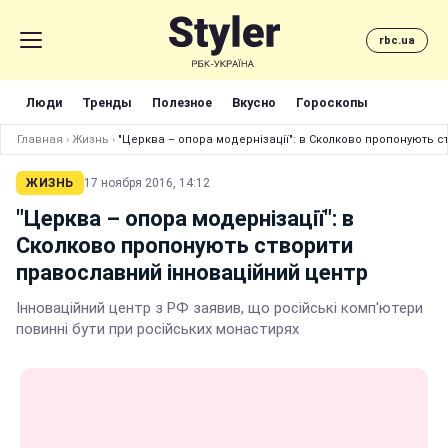
rbc.ua
Люди
Тренды
Полезное
Вкусно
Гороскопы
Главная
›
Жизнь
›
"Церква – опора модернізації": в Сколково пропонують 
ЖИЗНЬ
17 ноября 2016, 14:12
"Церква – опора модернізації": в
Сколково пропонують створити
православний інноваційний центр
Інноваційний центр з РФ заявив, що російські комп'ютери
повинні бути при російських монастирях