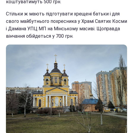
коштуватимуть 500 грн.
Стільки ж мають підготувати хрещені батьки і для
свого майбутнього похресника у Храмі Святих Косми
і Даміана УПЦ МП на Мінському масиві. Щоправда
вінчання обійдеться у 700 грн.