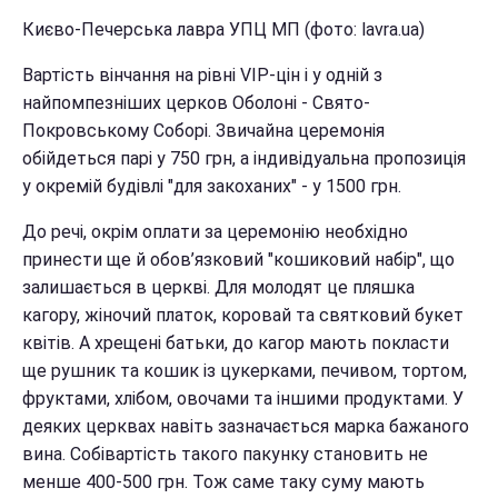
Києво-Печерська лавра УПЦ МП (фото: lavra.ua)
Вартість вінчання на рівні VIP-цін і у одній з
найпомпезніших церков Оболоні - Свято-
Покровському Соборі. Звичайна церемонія
обійдеться парі у 750 грн, а індивідуальна пропозиція
у окремій будівлі "для закоханих" - у 1500 грн.
До речі, окрім оплати за церемонію необхідно
принести ще й обов’язковий "кошиковий набір", що
залишається в церкві. Для молодят це пляшка
кагору, жіночий платок, коровай та святковий букет
квітів. А хрещені батьки, до кагор мають покласти
ще рушник та кошик із цукерками, печивом, тортом,
фруктами, хлібом, овочами та іншими продуктами. У
деяких церквах навіть зазначається марка бажаного
вина. Собівартість такого пакунку становить не
менше 400-500 грн. Тож саме таку суму мають