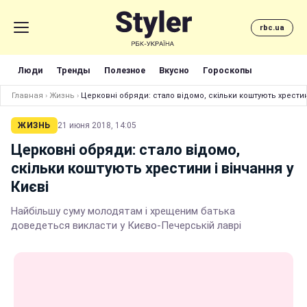
rbc.ua
Люди
Тренды
Полезное
Вкусно
Гороскопы
Главная
›
Жизнь
›
Церковні обряди: стало відомо, скільки коштують хрестин
ЖИЗНЬ
21 июня 2018, 14:05
Церковні обряди: стало відомо,
скільки коштують хрестини і вінчання у
Києві
Найбільшу суму молодятам і хрещеним батька
доведеться викласти у Києво-Печерській лаврі