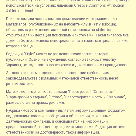
логотипом «Styler» или подписанные «Styler» или «РБК-Украина», могут
использоваться на условиях лицензии Creative Commons Attribution
4.0 International.
При полном или частичном воспроизведении информационных
материалов, опубликованных на вебсайте «Styler» (styler.rbc.ua),
обязательно размещение активной гиперссылки на styler.rbc.ua,
открытой для индексации поисковыми системами. Такая гиперссылка
должна быть размещена непосредственно в тексте материала не ниже
второго абзаца.
Редакция "Styler" может не разделять точку зрения авторов
публикаций. Оценочные суждения, согласно законодательству
Украины, не подлежат опровержению и доказыванию их правдивости.
За достоверность, содержание и соответствие требованиям
законодательства рекламных материалов ответственность несет
рекламодатель.
Материалы, отмеченные плашками "Пресс-релиз", "Спецпроект",
"Партнерский материал", "Promo", "Благотворительность" и "Резонанс",
размещаются на правах рекламы.
Рубрика «Новости компаний» является информационным форматом,
содержащим новости, сообщения и объявления, связанные с
деятельностью компаний, и основывается на информации,
предоставленной соответствующими компаниями. Редакция не несет
ответственности за достоверность такой информации.