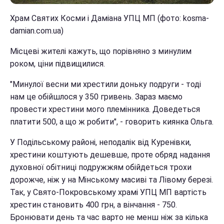
Храм Святих Косми і Даміана УПЦ МП (фото: kosma-
damian.com.ua)
Місцеві жителі кажуть, що порівняно з минулим
роком, ціни підвищилися.
"Минулої весни ми хрестили доньку подруги - тоді
нам це обійшлося у 350 гривень. Зараз маємо
провести хрестини мого племінника. Доведеться
платити 500, а що ж робити", - говорить киянка Ольга.
У Подільському районі, неподалік від Куренівки,
хрестини коштують дешевше, проте обряд надання
духовної обітниці подружжям обійдеться трохи
дорожче, ніж у на Мінському масиві та Лівому березі.
Так, у Свято-Покровському храмі УПЦ МП вартість
хрестин становить 400 грн, а вінчання - 750.
Бронювати день та час варто не менш ніж за кілька