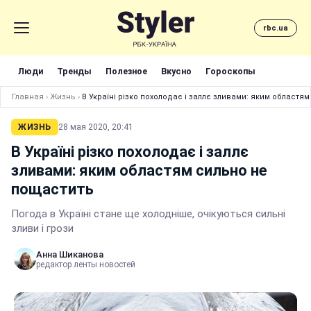
rbc.ua
Люди
Тренды
Полезное
Вкусно
Гороскопы
Главная
›
Жизнь
›
В Україні різко похолодає і заллє зливами: яким областя
ЖИЗНЬ
28 мая 2020, 20:41
В Україні різко похолодає і заллє
зливами: яким областям сильно не
пощастить
Погода в Україні стане ще холодніше, очікуються сильні
зливи і грози
Анна Шиканова
редактор ленты новостей