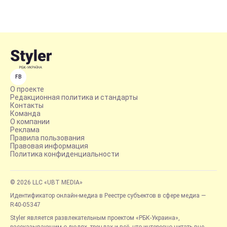
FB
О проекте
Редакционная политика и стандарты
Контакты
Команда
О компании
Реклама
Правила пользования
Правовая информация
Политика конфиденциальности
© 2026 LLC «UBT MEDIA»
Идентификатор онлайн-медиа в Реестре субъектов в сфере медиа —
R40-05347
Styler является развлекательным проектом «РБК-Украина»,
рассказывающим о людях, трендах и всё, что интересно читать вне