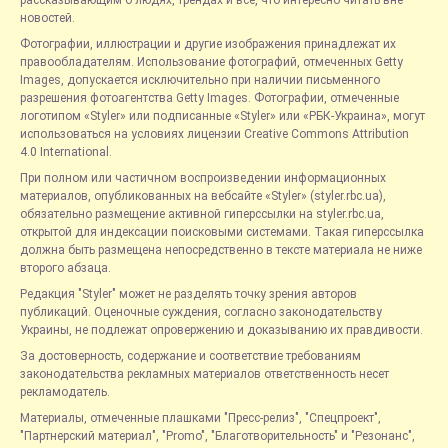
новостей.
Фотографии, иллюстрации и другие изображения принадлежат их
правообладателям. Использование фотографий, отмеченных Getty
Images, допускается исключительно при наличии письменного
разрешения фотоагентства Getty Images. Фотографии, отмеченные
логотипом «Styler» или подписанные «Styler» или «РБК-Украина», могут
использоваться на условиях лицензии Creative Commons Attribution
4.0 International.
При полном или частичном воспроизведении информационных
материалов, опубликованных на вебсайте «Styler» (styler.rbc.ua),
обязательно размещение активной гиперссылки на styler.rbc.ua,
открытой для индексации поисковыми системами. Такая гиперссылка
должна быть размещена непосредственно в тексте материала не ниже
второго абзаца.
Редакция "Styler" может не разделять точку зрения авторов
публикаций. Оценочные суждения, согласно законодательству
Украины, не подлежат опровержению и доказыванию их правдивости.
За достоверность, содержание и соответствие требованиям
законодательства рекламных материалов ответственность несет
рекламодатель.
Материалы, отмеченные плашками "Пресс-релиз", "Спецпроект",
"Партнерский материал", "Promo", "Благотворительность" и "Резонанс",