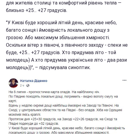
для жителів столиці та комфортний рівень тепла —
близько +25... +27 градусів.
"У Києві буде хороший літній день, красиве небо,
багато сонця і ймовірність локального дощу з
грозою. Або максимум збільшення хмарності.
Оскільки вітер з півночі, з північного заходу - спеки не
буде, +25... +27 градусів. Хто придумав літо - той
молодець) А хто придумав українське літо - два рази
молодець))", – підсумувала синоптик.