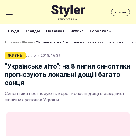
rbc.ua
Люди
Тренды
Полезное
Вкусно
Гороскопы
Главная
›
Жизнь
›
"Українське літо": на 8 липня синоптики прогнозують лока
ЖИЗНЬ
07 июля 2018, 16:39
"Українське літо": на 8 липня синоптики
прогнозують локальні дощі і багато
сонця
Синоптики прогнозують короткочасні дощі в західних і
північних регіонах України