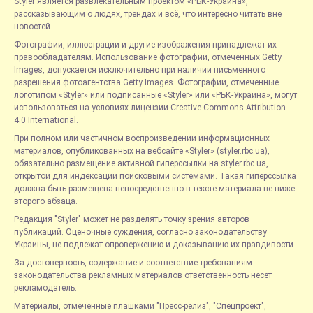
Styler является развлекательным проектом «РБК-Украина»,
рассказывающим о людях, трендах и всё, что интересно читать вне
новостей.
Фотографии, иллюстрации и другие изображения принадлежат их
правообладателям. Использование фотографий, отмеченных Getty
Images, допускается исключительно при наличии письменного
разрешения фотоагентства Getty Images. Фотографии, отмеченные
логотипом «Styler» или подписанные «Styler» или «РБК-Украина», могут
использоваться на условиях лицензии Creative Commons Attribution
4.0 International.
При полном или частичном воспроизведении информационных
материалов, опубликованных на вебсайте «Styler» (styler.rbc.ua),
обязательно размещение активной гиперссылки на styler.rbc.ua,
открытой для индексации поисковыми системами. Такая гиперссылка
должна быть размещена непосредственно в тексте материала не ниже
второго абзаца.
Редакция "Styler" может не разделять точку зрения авторов
публикаций. Оценочные суждения, согласно законодательству
Украины, не подлежат опровержению и доказыванию их правдивости.
За достоверность, содержание и соответствие требованиям
законодательства рекламных материалов ответственность несет
рекламодатель.
Материалы, отмеченные плашками "Пресс-релиз", "Спецпроект",