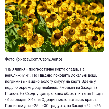
Фото: (pixabay.com/Capri23auto)
"На 8 липня - прогностична карта опадів. На
найближчу ніч. По Півдню походять локальні дощі,
погримить - видно вологу смугу на карті. Вдень у
неділю окремі дощі найбільш ймовірні на Заході та
Півночі. На Сході, у центральних областях та на Півдні
- без опадів. Хіба на Одещині можливі якісь краплі.
Протягом дня +25... +30 градусів, на Заході +22... +26