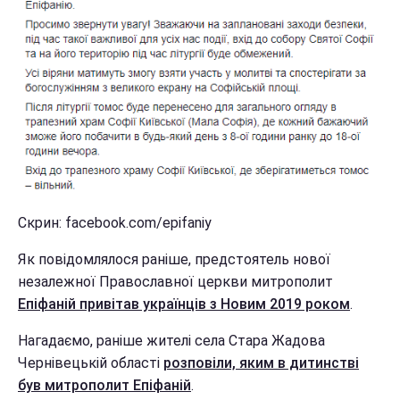
Скрин: facebook.com/epifaniy
Як повідомлялося раніше, предстоятель нової
незалежної Православної церкви митрополит
Епіфаній привітав українців з Новим 2019 роком
.
Нагадаємо, раніше жителі села Стара Жадова
Чернівецькій області
розповіли, яким в дитинстві
був митрополит Епіфаній
.