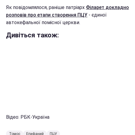
Як повідомлялося, раніше патріарх
Філарет докладно
розповів про етапи створення ПЦУ
- єдиної
автокефальної помісної церкви.
Дивіться також:
Відео: РБК-Україна
Томос
Епифаний
ПЦУ