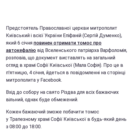
Предстоятель Православної церкви митрополит
Київський і всієї України Епіфаній (Сергій Думенко),
який 6 січня
повинен отримати томос про
автокефалію
від Вселенського патріарха Варфоломія,
розповів, що документ виставлять на загальний
огляд в храмі Софії Київської (Мала Софія). Про це в
п'ятницю, 4 січня, йдеться в повідомленні на сторінці
митрополита у Facebook.
Вхід до собору на свято Різдва для всіх бажаючих
вільний, однак буде обмежений.
Кожен бажаючий зможе побачити томос
у Трапезному храмі Софії Київської в будь-який день
з 08:00 до 18:00.