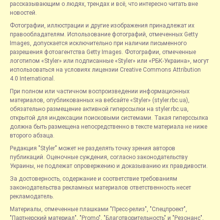
рассказывающим о людях, трендах и всё, что интересно читать вне
новостей.
Фотографии, иллюстрации и другие изображения принадлежат их
правообладателям. Использование фотографий, отмеченных Getty
Images, допускается исключительно при наличии письменного
разрешения фотоагентства Getty Images. Фотографии, отмеченные
логотипом «Styler» или подписанные «Styler» или «РБК-Украина», могут
использоваться на условиях лицензии Creative Commons Attribution
4.0 International.
При полном или частичном воспроизведении информационных
материалов, опубликованных на вебсайте «Styler» (styler.rbc.ua),
обязательно размещение активной гиперссылки на styler.rbc.ua,
открытой для индексации поисковыми системами. Такая гиперссылка
должна быть размещена непосредственно в тексте материала не ниже
второго абзаца.
Редакция "Styler" может не разделять точку зрения авторов
публикаций. Оценочные суждения, согласно законодательству
Украины, не подлежат опровержению и доказыванию их правдивости.
За достоверность, содержание и соответствие требованиям
законодательства рекламных материалов ответственность несет
рекламодатель.
Материалы, отмеченные плашками "Пресс-релиз", "Спецпроект",
"Партнерский материал", "Promo", "Благотворительность" и "Резонанс",