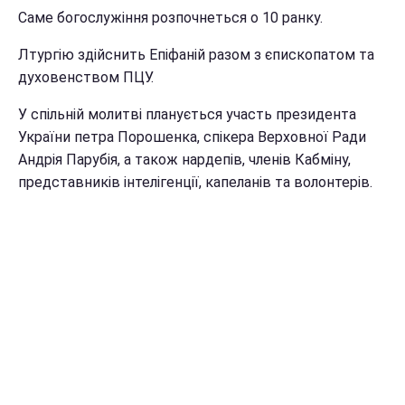
Саме богослужіння розпочнеться о 10 ранку.
Лтургію здійснить Епіфаній разом з єпископатом та
духовенством ПЦУ.
У спільній молитві планується участь президента
України петра Порошенка, спікера Верховної Ради
Андрія Парубія, а також нардепів, членів Кабміну,
представників інтелігенції, капеланів та волонтерів.