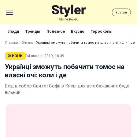
rbc.ua
Люди
Тренды
Полезное
Вкусно
Гороскопы
Главная
›
Жизнь
›
Українці зможуть побачити томос на власні очі: коли і де
ЖИЗНЬ
04 января 2019, 18:39
Українці зможуть побачити томос на
власні очі: коли і де
Вхід в собор Святої Софії в Києві для всіх бажаючих буде
вільний