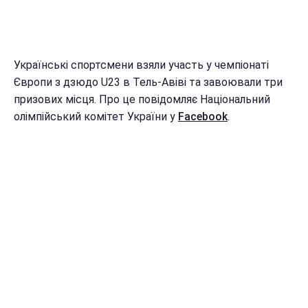
Українські спортсмени взяли участь у чемпіонаті
Європи з дзюдо U23 в Тель-Авіві та завоювали три
призових місця. Про це повідомляє Національний
олімпійський комітет України у
Facebook
.