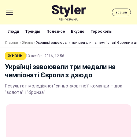
rbc.ua
Люди
Тренды
Полезное
Вкусно
Гороскопы
Главная
›
Жизнь
›
Українці завоювали три медали на чемпіонаті Європи з 
ЖИЗНЬ
13 ноября 2016, 12:56
Українці завоювали три медали на
чемпіонаті Європи з дзюдо
Результат молодіжної "синьо-жовтної" команди – два
"золота" і "бронза"