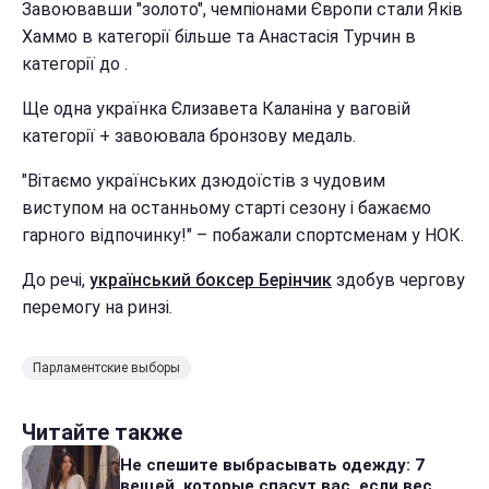
Завоювавши "золото", чемпіонами Європи стали Яків
Хаммо в категорії більше та Анастасія Турчин в
категорії до .
Ще одна українка Єлизавета Каланіна у ваговій
категорії + завоювала бронзову медаль.
"Вітаємо українських дзюдоїстів з чудовим
виступом на останньому старті сезону і бажаємо
гарного відпочинку!" – побажали спортсменам у НОК.
До речі,
український боксер Берінчик
здобув чергову
перемогу на ринзі.
Парламентские выборы
Читайте также
Не спешите выбрасывать одежду: 7
вещей, которые спасут вас, если вес