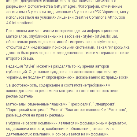
Images, допускается исключительно при наличии письменного
разрешения фотоагентства Getty Images. Фотографии, отмеченные
логотипом «Styler» или подписанные «Styler» или «РБК-Украина», могут
использоваться на условиях лицензии Creative Commons Attribution
4.0 International.
При полном или частичном воспроизведении информационных
материалов, опубликованных на вебсайте «Styler» (styler.rbc.ua),
обязательно размещение активной гиперссылки на styler.rbc.ua,
открытой для индексации поисковыми системами. Такая гиперссылка
должна быть размещена непосредственно в тексте материала не ниже
второго абзаца.
Редакция "Styler" может не разделять точку зрения авторов
публикаций. Оценочные суждения, согласно законодательству
Украины, не подлежат опровержению и доказыванию их правдивости.
За достоверность, содержание и соответствие требованиям
законодательства рекламных материалов ответственность несет
рекламодатель.
Материалы, отмеченные плашками "Пресс-релиз", "Спецпроект",
"Партнерский материал", "Promo", "Благотворительность" и "Резонанс",
размещаются на правах рекламы.
Рубрика «Новости компаний» является информационным форматом,
содержащим новости, сообщения и объявления, связанные с
деятельностью компаний, и основывается на информации,