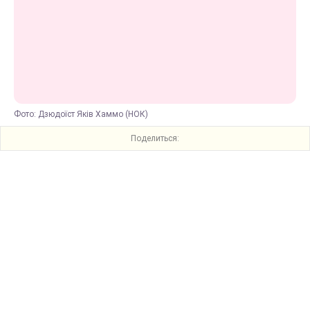
Фото: Дзюдоїст Яків Хаммо (НОК)
Поделиться: