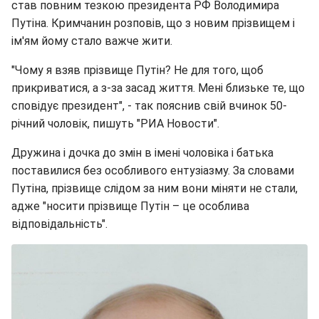
став повним тезкою президента РФ Володимира
Путіна. Кримчанин розповів, що з новим прізвищем і
ім'ям йому стало важче жити.
"Чому я взяв прізвище Путін? Не для того, щоб
прикриватися, а з-за засад життя. Мені близьке те, що
сповідує президент", - так пояснив свій вчинок 50-
річний чоловік, пишуть "РИА Новости".
Дружина і дочка до змін в імені чоловіка і батька
поставилися без особливого ентузіазму. За словами
Путіна, прізвище слідом за ним вони міняти не стали,
адже "носити прізвище Путін – це особлива
відповідальність".