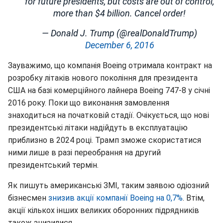
for future presidents, but costs are out of control,
more than $4 billion. Cancel order!
— Donald J. Trump (@realDonaldTrump)
December 6, 2016
Зауважимо, що компанія Boeing отримала контракт на
розробку літаків нового покоління для президента
США на базі комерційного лайнера Boeing 747-8 у січні
2016 року. Поки що виконання замовлення
знаходиться на початковій стадії. Очікується, що нові
президентські літаки надійдуть в експлуатацію
приблизно в 2024 році. Трамп зможе скористатися
ними лише в разі переобрання на другий
президентський термін.
Як пишуть американські ЗМІ, таким заявою одіозний
бізнесмен
знизив акції компанії Boeing на 0,7%
. Втім,
акції кількох інших великих оборонних підрядників
також знизилися.