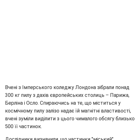
Вчені з Імперського коледжу Лондона зібрали понад
300 кг пилу з дахів європейських столиць – Парижа,
Берліна і Осло. Спираючись на те, що міститься у
космічному пилу залізо надає їй магнітні властивості,
вчені зуміли виділити з цього чималого обсягу близько
500 її частинок.
Дослідники визначили, що частинки "міський"