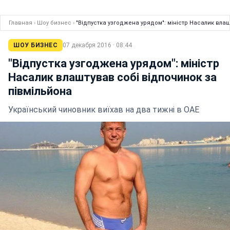
Главная
›
Шоу бизнес
›
"Відпустка узгоджена урядом": міністр Насалик влаш
ШОУ БИЗНЕС
07 декабря 2016 · 08:44
"Відпустка узгоджена урядом": міністр
Насалик влаштував собі відпочинок за
півмільйона
Український чиновник виїхав на два тижні в ОАЕ