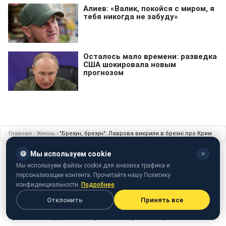
Главная
›
Жизнь
›
"Брехун, брехун": Лаврова викрили в брехні про Крим
🍪
Мы используем cookie
✕
ЖИЗНЬ
07 декабря 2016 · 08:41
Мы используем файлы cookie для анализа трафика и
"Брехун, брехун": Лаврова викрили в
персонализации контента. Прочитайте нашу Политику
брехні про Крим
конфиденциальности.
Подробнее
Отклонить
Принять все
Російський дипломат збрехав щодо ситуації з
правами людини на окупованому півострові