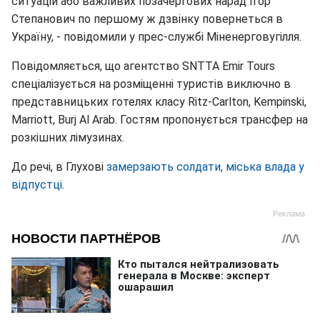
ситуацій або важливих позачергових нарад Ігор
Степанович по першому ж дзвінку повернеться в
Україну, - повідомили у прес-службі Міненерговугілля.
Повідомляється, що агентство SNTTA Emir Tours
спеціалізується на розміщенні туристів виключно в
представницьких готелях класу Ritz-Carlton, Kempinski,
Marriott, Burj Al Arab. Гостям пропонується трансфер на
розкішних лімузинах.
До речі, в Глухові
замерзають солдати, міська влада у
відпустці
.