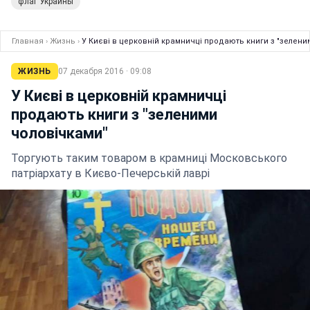
флаг Украины
Главная
›
Жизнь
›
У Києві в церковній крамничці продають книги з "зелени
ЖИЗНЬ
07 декабря 2016 · 09:08
У Києві в церковній крамничці
продають книги з "зеленими
чоловічками"
Торгують таким товаром в крамниці Московського
патріархату в Києво-Печерській лаврі