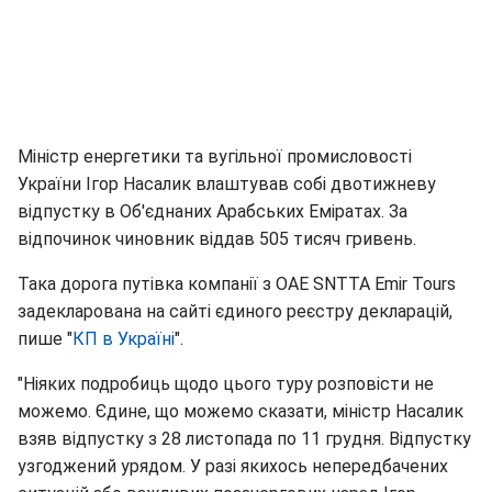
Міністр енергетики та вугільної промисловості
України Ігор Насалик влаштував собі двотижневу
відпустку в Об'єднаних Арабських Еміратах. За
відпочинок чиновник віддав 505 тисяч гривень.
Така дорога путівка компанії з ОАЕ SNTTA Emir Tours
задекларована на сайті єдиного реєстру декларацій,
пише "
КП в Україні
".
"Ніяких подробиць щодо цього туру розповісти не
можемо. Єдине, що можемо сказати, міністр Насалик
взяв відпустку з 28 листопада по 11 грудня. Відпустку
узгоджений урядом. У разі якихось непередбачених