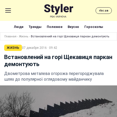
rbc.ua
Люди
Тренды
Полезное
Вкусно
Гороскопы
Главная
›
Жизнь
›
Встановлений на горі Щекавиця паркан демонтують
ЖИЗНЬ
07 декабря 2016 · 09:42
Встановлений на горі Щекавиця паркан
демонтують
Двометрова металева огорожа перегороджувала
шлях до популярної оглядовому майданчику