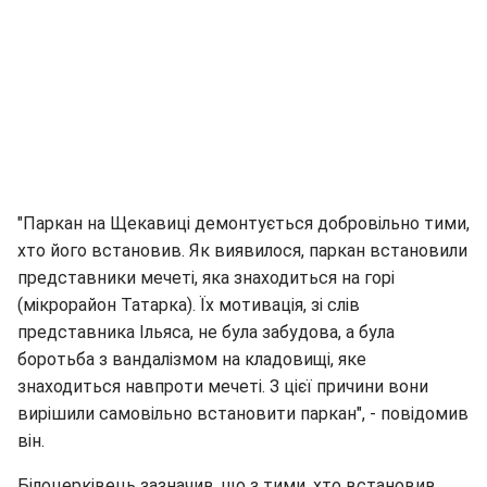
"Паркан на Щекавиці демонтується добровільно тими,
хто його встановив. Як виявилося, паркан встановили
представники мечеті, яка знаходиться на горі
(мікрорайон Татарка). Їх мотивація, зі слів
представника Ільяса, не була забудова, а була
боротьба з вандалізмом на кладовищі, яке
знаходиться навпроти мечеті. З цієї причини вони
вирішили самовільно встановити паркан", - повідомив
він.
Білоцерківець зазначив, що з тими, хто встановив