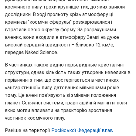
космічного пилу трохи крупніше тих, до яких звикли
дослідники. В ході прольоту крізь атмосферу ці
кремнієві "космічні сферулы" розжарювалися і
втратили свою округлу форму. За розрахунками
вчених, вони входили в атмосферу Землі на дуже
високій середній швидкості – близько 12 км/с,
передає Naked Science.
В частинках також видно перьевидные кристалічні
структури, однак кількість таких утворень невелика в
порівнянні з тим, що спостерігається в частинках
«антарктичної» пилу, датованих мільйонами років
тому. Це вчені пов'язують зі змінами положення
планет Сонячної системи, гравітаційні й магнітні поля
яких могли впливати на траєкторію зростання
частинок космічного пилу.
Раніше на території
Російської Федерації впав