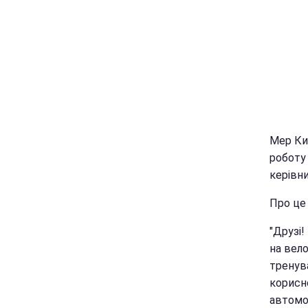
Мер Киє
роботу 
керівн
Про це
"Друзі!
на вело
тренува
корисно
автомо