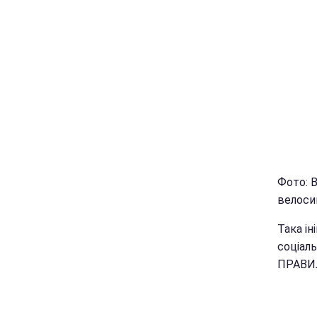
Фото: 
велосип
Така ін
соціаль
ПРАВИЛ