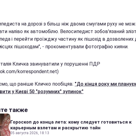
ипедиста на дорозі з більш ніж двома смугами руху не мож
ти наліво як автомобілю. Велосипедист зобов'язаний злізт
педа і перейти проїжджу частину як пішохід в дозволених 
місцях пішоходам", - прокоментували фотографію кияни.
італія Кличка звинуватили у порушенні ПДР
ok.com/korrespondent.net)
ємо, що раніше Кличко пообіцяв:
"До кінця року ми планує
вити у Києві 50 "розумних" зупинок"
йте также
Гороскоп до конца лета: кому следует готовиться к
карьерным взлетам и раскрытию тайн
05 августа 2026, 18:13