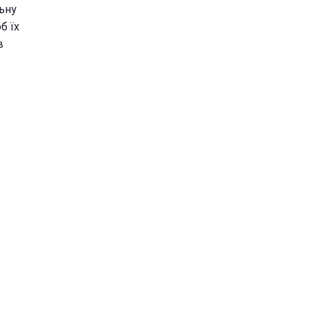
ьну
б їх
в