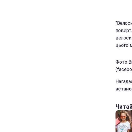
"Велос
поверта
велоси
цього 
Фото В
(facebo
Нагада
встано
Чита