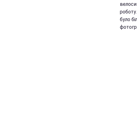
велоси
роботу.
було бі
фотогра