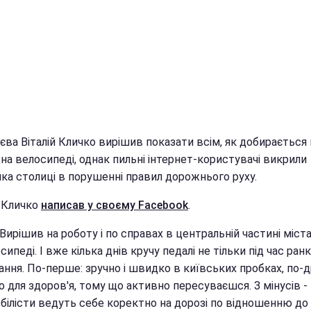
ва Віталій Кличко вирішив показати всім, як добирається 
на велосипеді, однак пильні інтернет-користувачі викрили
ика столиці в порушенні правил дорожнього руху.
 Кличко
написав у своєму Facebook
.
 Вирішив на роботу і по справах в центральній частині міст
сипеді. І вже кілька днів кручу педалі не тільки під час ран
ння. По-перше: зручно і швидко в київських пробках, по-д
 для здоров'я, тому що активно пересуваєшся. З мінусів - 
білісти ведуть себе коректно на дорозі по відношенню до