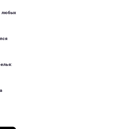
з любых
ился
елья:
а