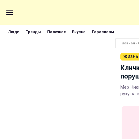
Люди
Тренды
Полезное
Вкусно
Гороскопы
Главная
›
ЖИЗНЬ
Кличк
пору
Мер Києв
руху на 