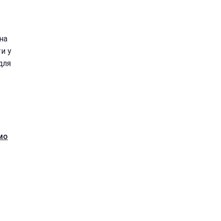
на
и у
для
мо