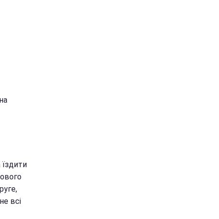
на
а їздити
кового
руге,
не всі