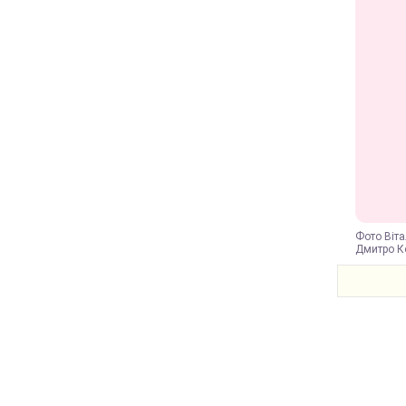
Фото Віта
Дмитро Ко