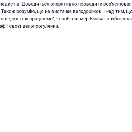
педистів. Доводиться оперативно проводити роз'яснювал
 Також розумію, що не вистачає велодоріжок. І над тим, що
льше, ми теж працюємо", - пообіцяв мер Києва і опублікува
фії своєї велопрогулянки.