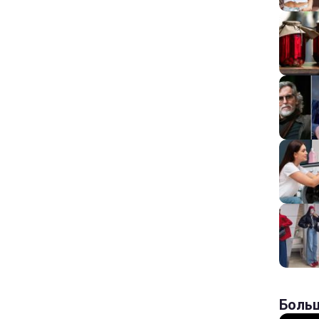
Больш