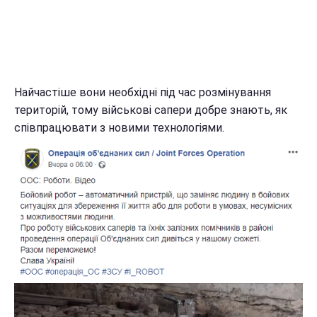
Найчастіше вони необхідні під час розмінування
територій, тому військові сапери добре знають, як
співпрацювати з новими технологіями.