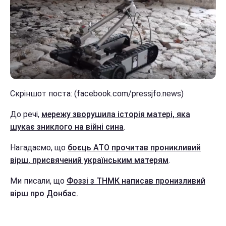
Скріншот поста: (facebook.com/pressjfo.news)
До речі,
мережу зворушила історія матері, яка
шукає зниклого на війні сина
.
Нагадаємо, що
боєць АТО прочитав проникливий
вірш, присвячений українським матерям
.
Ми писали, що
Фоззі з ТНМК написав пронизливий
вірш про Донбас.