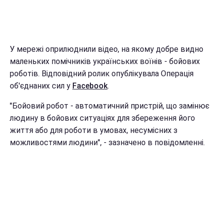
У мережі оприлюднили відео, на якому добре видно
маленьких помічників українських воїнів - бойових
роботів. Відповідний ролик опублікувала Операція
об'єднаних сил у
Facebook
.
"Бойовий робот - автоматичний пристрій, що замінює
людину в бойових ситуаціях для збереження його
життя або для роботи в умовах, несумісних з
можливостями людини", - зазначено в повідомленні.