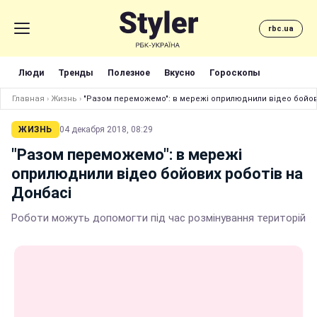
rbc.ua
Люди
Тренды
Полезное
Вкусно
Гороскопы
Главная
›
Жизнь
›
"Разом переможемо": в мережі оприлюднили відео бойов
ЖИЗНЬ
04 декабря 2018, 08:29
"Разом переможемо": в мережі
оприлюднили відео бойових роботів на
Донбасі
Роботи можуть допомогти під час розмінування територій