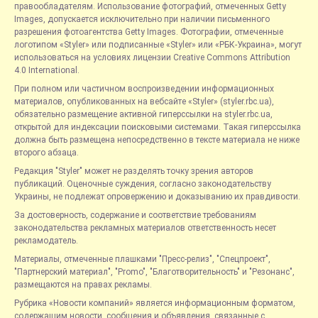
правообладателям. Использование фотографий, отмеченных Getty
Images, допускается исключительно при наличии письменного
разрешения фотоагентства Getty Images. Фотографии, отмеченные
логотипом «Styler» или подписанные «Styler» или «РБК-Украина», могут
использоваться на условиях лицензии Creative Commons Attribution
4.0 International.
При полном или частичном воспроизведении информационных
материалов, опубликованных на вебсайте «Styler» (styler.rbc.ua),
обязательно размещение активной гиперссылки на styler.rbc.ua,
открытой для индексации поисковыми системами. Такая гиперссылка
должна быть размещена непосредственно в тексте материала не ниже
второго абзаца.
Редакция "Styler" может не разделять точку зрения авторов
публикаций. Оценочные суждения, согласно законодательству
Украины, не подлежат опровержению и доказыванию их правдивости.
За достоверность, содержание и соответствие требованиям
законодательства рекламных материалов ответственность несет
рекламодатель.
Материалы, отмеченные плашками "Пресс-релиз", "Спецпроект",
"Партнерский материал", "Promo", "Благотворительность" и "Резонанс",
размещаются на правах рекламы.
Рубрика «Новости компаний» является информационным форматом,
содержащим новости, сообщения и объявления, связанные с