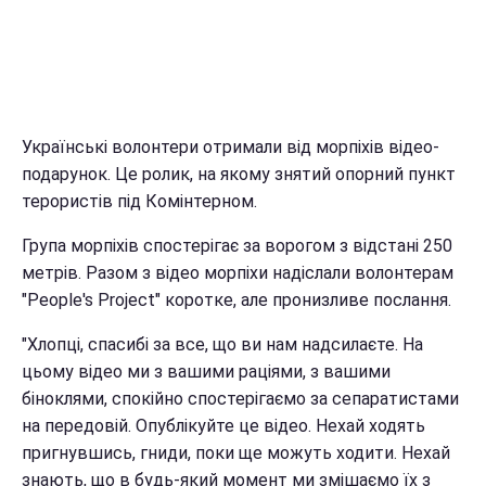
Українські волонтери отримали від морпіхів відео-
подарунок. Це ролик, на якому знятий опорний пункт
терористів під Комінтерном.
Група морпіхів спостерігає за ворогом з відстані 250
метрів. Разом з відео морпіхи надіслали волонтерам
"People's Project" коротке, але пронизливе послання.
"Хлопці, спасибі за все, що ви нам надсилаєте. На
цьому відео ми з вашими раціями, з вашими
біноклями, спокійно спостерігаємо за сепаратистами
на передовій. Опублікуйте це відео. Нехай ходять
пригнувшись, гниди, поки ще можуть ходити. Нехай
знають, що в будь-який момент ми змішаємо їх з