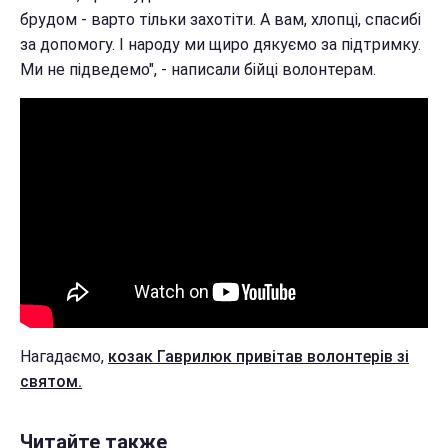
брудом - варто тільки захотіти. А вам, хлопці, спасибі
за допомогу. І народу ми щиро дякуємо за підтримку.
Ми не підведемо", - написали бійці волонтерам.
Нагадаємо,
козак Гаврилюк привітав волонтерів зі
святом.
Читайте также