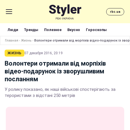
rbc.ua
Люди
Тренды
Полезное
Вкусно
Гороскопы
Главная
›
Жизнь
›
Волонтери отримали від морпіхів відео-подарунок із зв
ЖИЗНЬ
07 декабря 2016, 20:19
Волонтери отримали від морпіхів
відео-подарунок із зворушливим
посланням
У ролику показано, як наші військові спостерігають за
терористами з відстані 250 метрів