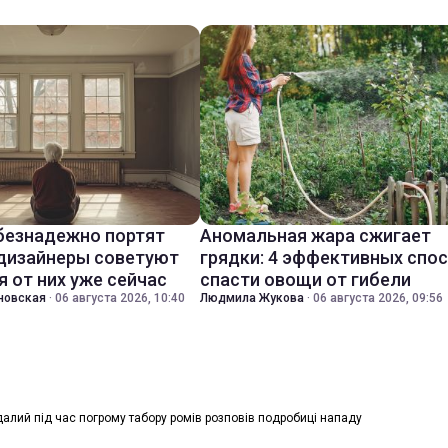
безнадежно портят
Аномальная жара сжигает
 дизайнеры советуют
грядки: 4 эффективных спо
я от них уже сейчас
спасти овощи от гибели
новская
·
06 августа 2026, 10:40
Людмила Жукова
·
06 августа 2026, 09:56
алий під час погрому табору ромів розповів подробиці нападу