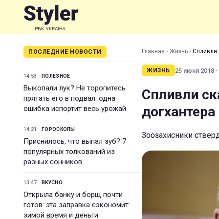
Главная
›
Жизнь
›
Спливли 
ПОСЛЕДНИЕ НОВОСТИ
25 июня 2018 ·
ЖИЗНЬ
14:53
ПОЛЕЗНОЕ
Выкопали лук? Не торопитесь
Спливли ска
прятать его в подвал: одна
догхантера
ошибка испортит весь урожай
14:21
ГОРОСКОПЫ
Зоозахисники ствер
Приснилось, что выпал зуб? 7
популярных толкований из
разных сонников
13:47
ВКУСНО
Открыла банку и борщ почти
готов: эта заправка сэкономит
зимой время и деньги