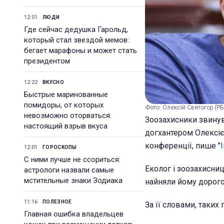
12:51
ЛЮДИ
Где сейчас дедушка Гарольд,
который стал звездой мемов:
бегает марафоны и может стать
президентом
12:22
ВКУСНО
Быстрые маринованные
помидоры, от которых
Фото: Олексій Святогор (РБ
невозможно оторваться:
Зоозахисники звинув
настоящий взрыв вкуса
догхантером Олексіє
конференції, пише "
12:01
ГОРОСКОПЫ
С ними лучше не ссориться:
Еколог і зоозахисни
астрологи назвали самые
мстительные знаки Зодиака
найняли йому дорогог
11:16
ПОЛЕЗНОЕ
За її словами, таких
Главная ошибка владельцев