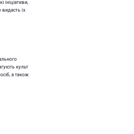
 ініціативи,
 видасть їх
нального
агують культ
осіб, а також