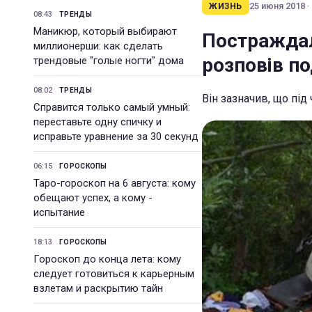
25 июня 2018 ·
ЖИЗНЬ
08:43
ТРЕНДЫ
Маникюр, который выбирают
Постраждал
миллионерши: как сделать
розповів п
трендовые "голые ногти" дома
08:02
ТРЕНДЫ
Він зазначив, що під
Справится только самый умный:
переставьте одну спичку и
исправьте уравнение за 30 секунд
06:15
ГОРОСКОПЫ
Таро-гороскоп на 6 августа: кому
обещают успех, а кому -
испытание
18:13
ГОРОСКОПЫ
Гороскоп до конца лета: кому
следует готовиться к карьерным
взлетам и раскрытию тайн