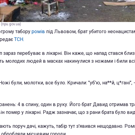
 (npu.gov.ua)
огрому табору
ромів
під Львовом, брат убитого неонациста
ередає
ТСН.
зараз перебуває в лікарні. Він каже, що напад стався близ
ть молодих людей в масках накинулися з ножами і били всі
жі були, молотки, все було. Кричали: "уб'ю, на**й, ц*гані", 
анень: 4 в спину, один в руку. Його брат Давид отримав т
він помер у лікарні. Радж зазначає, що з рани брата було ви
мають поруч дачі, кажуть, табір тут з'явився нещодавно. Ро
ь обробляли місцевим городи.