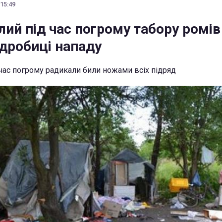
 15:49
ий під час погрому табору ромів
одробиці нападу
 час погрому радикали били ножами всіх підряд