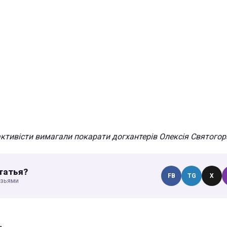
активісти вимагали покарати догхантерів Олексія Святогор
татья?
FB
TG
X
узьями