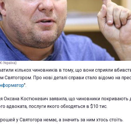
К-Україна)
атили кількох чиновників в тому, що вони сприяли вбивст
м Святогором. Про нові деталі справи стало відомо на пре
Інформатор
".
ця Оксана Костюкевич заявила, що чиновники покривають д
о адвоката, послуги якого обходяться в $10 тис.
 грошей у Святогора немає, а значить за ним хтось стоїть.