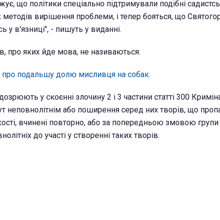
є, що політики спеціально підтримували подібні садистські
 методів вирішення проблеми, і тепер бояться, що Святогор
 у в'язниці", - пишуть у виданні.
в, про яких йде мова, не називаються.
о про подальшу долю мисливця на собак.
дозрюють у скоєнні злочину 2 і 3 частини статті 300 Кримі
бут неповнолітнім або поширення серед них творів, що проп
ості, вчинені повторно, або за попередньою змовою групи 
літніх до участі у створенні таких творів.