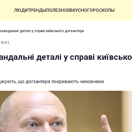
ЛЮДИ
ТРЕНДЫ
ПОЛЕЗНОЕ
ВКУСНО
ГОРОСКОПЫ
скандальні деталі у справі київського догхантера
 15:51
ндальні деталі у справі київсько
джують, що догхантера покривають чиновники