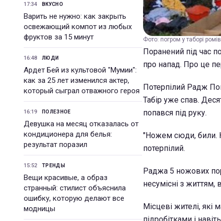
17:34
ВКУСНО
Варить не нужно: как закрыть
освежающий компот из любых
фруктов за 15 минут
Фото: погром у таборі ромів
Поранений під час п
16:48
ЛЮДИ
про напад. Про це п
Ардет Бей из культовой "Мумии":
как за 25 лет изменился актер,
Потерпілий Радж Поп 
который сыграл отважного героя
Табір уже спав. Деся
попався під руку.
16:19
ПОЛЕЗНОЕ
Девушка на месяц отказалась от
кондиционера для белья:
"Ножем сюди, били. Но
результат поразил
потерпілий.
15:52
ТРЕНДЫ
Раджа 5 ножових пор
Вещи красивые, а образ
несумісні з життям, 
странный: стилист объяснила
ошибку, которую делают все
Місцеві жителі, які 
модницы
підробітками і навіт