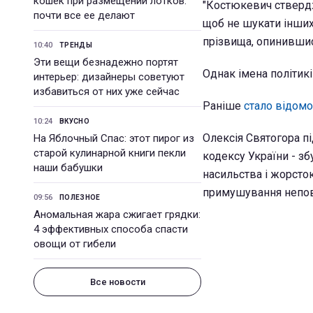
кошек при размещении лотков:
"Костюкевич стверджу
почти все ее делают
щоб не шукати інших
прізвища, опинившись
10:40
ТРЕНДЫ
Эти вещи безнадежно портят
Однак імена політикі
интерьер: дизайнеры советуют
избавиться от них уже сейчас
Раніше
стало відом
10:24
ВКУСНО
Олексія Святогора пі
На Яблочный Спас: этот пирог из
старой кулинарной книги пекли
кодексу України - з
наши бабушки
насильства і жорсток
примушування неповно
09:56
ПОЛЕЗНОЕ
Аномальная жара сжигает грядки:
4 эффективных способа спасти
овощи от гибели
Все новости