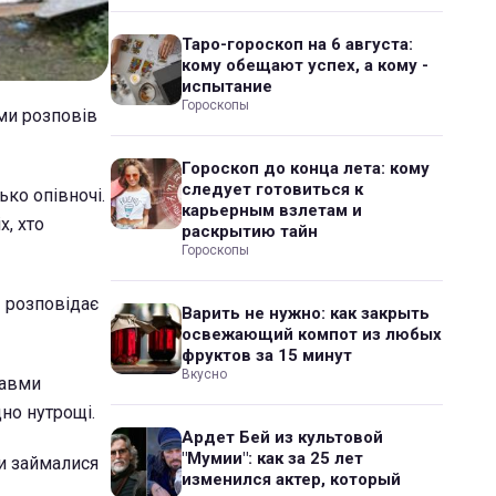
Таро-гороскоп на 6 августа:
кому обещают успех, а кому -
испытание
Гороскопы
ми розповів
Гороскоп до конца лета: кому
следует готовиться к
ько опівночі.
карьерным взлетам и
х, хто
раскрытию тайн
Гороскопы
- розповідає
Варить не нужно: как закрыть
освежающий компот из любых
фруктов за 15 минут
Вкусно
равми
дно нутрощі.
Ардет Бей из культовой
"Мумии": как за 25 лет
ми займалися
изменился актер, который