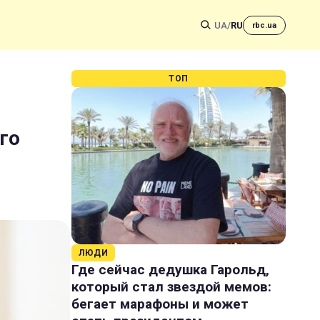
UA
/
RU
rbc.ua
ТОП
го
ЛЮДИ
Где сейчас дедушка Гарольд,
который стал звездой мемов:
бегает марафоны и может