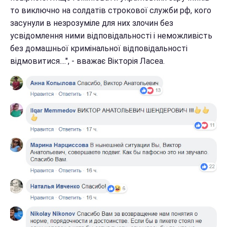
то виключно на солдатів строкової служби рф, кого
засунули в незрозуміле для них злочин без
усвідомлення ними відповідальності і неможливість
без домашньої кримінальної відповідальності
відмовитися....", - вважає Вікторія Ласеа.