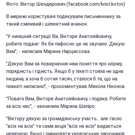
Фото: Віктор Шендерович (facebook.com/knst.kotov)
В мережі користувачі подякували письменнику за
такий сміливий і шляхетний вчинок.
"У нинішній ситуації Ви, Вікторе Анатолійовичу,
робите подвиг. Як би пафосно це не звучало. Дякую
Вам", - написала Марина Нарциссова.
"Дякую Вам за повернення нам поняття про норму,
порядність і гідність. Якщо б у пікеті стояла не одна
людина, а хоча б сотня тисяч, сталося б те, що на
плакаті написано", - прокоментував Микола Ніконов.
"Повага Вам, Вікторе Анатолійовичу, і подяка. Робите
за всіх нас", - зазначила Марина Шапіро.
"Віктору дякую за громадянську участь... але гасло
"всіх на всіх" та сама акція "всіх на всіх" видається
невірною. Якщо і змінювати українських заручників