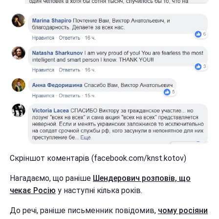
Скріншот коментарів (facebook.com/knst.kotov)
Нагадаємо, що раніше
Шендерович розповів, що
чекає Росію
у наступні кілька років.
До речі, раніше письменник повідомив,
чому росіяни