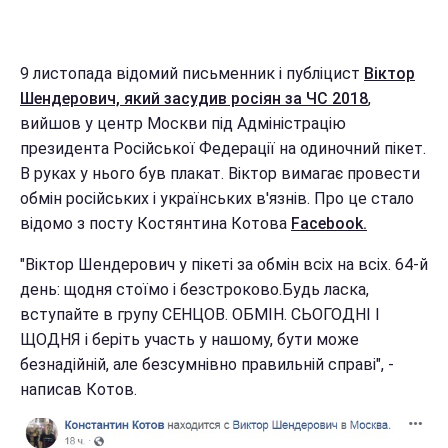
9 листопада відомий письменник і публіцист
Віктор
Шендерович, який засудив росіян за ЧС 2018
,
вийшов у центр Москви під Адміністрацію
президента Російської Федерації на одиночний пікет.
В руках у нього був плакат. Віктор вимагає провести
обмін російських і українських в'язнів. Про це стало
відомо з посту Костянтина Котова
Facebook.
"Віктор Шендерович у пікеті за обмін всіх на всіх. 64-й
день: щодня стоїмо і безстроково.Будь ласка,
вступайте в групу СЕНЦОВ. ОБМІН. СЬОГОДНІ І
ЩОДНЯ і беріть участь у нашому, бути може
безнадійній, але безсумнівно правильній справі", -
написав Котов.