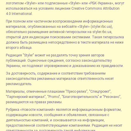
логотипом «Styler» или подписанные «Styler» или «РБК-Украина», могут
использоваться на условиях лицензии Creative Commons Attribution
4.0 International.
При полном или частичном воспроизведении информационных
материалов, опубликованных на вебсайте «Styler» (styler.rbc.ua),
обязательно размещение активной гиперссылки на styler.rbc.ua,
открытой для индексации поисковыми системами. Такая гиперссылка
должна быть размещена непосредственно в тексте материала не ниже
второго абзаца.
Редакция "Styler" может не разделять точку зрения авторов
публикаций. Оценочные суждения, согласно законодательству
Украины, не подлежат опровержению и доказыванию их правдивости.
За достоверность, содержание и соответствие требованиям
законодательства рекламных материалов ответственность несет
рекламодатель.
Материалы, отмеченные плашками "Пресс-релиз", "Спецпроект",
"Партнерский материал", "Promo", "Благотворительность" и "Резонанс",
размещаются на правах рекламы.
Рубрика «Новости компаний» является информационным форматом,
содержащим новости, сообщения и объявления, связанные с
деятельностью компаний, и основывается на информации,
предоставленной соответствующими компаниями. Редакция не несет
ответственности за достоверность такой информации.