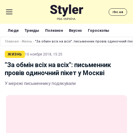
rbc.ua
Люди
Тренды
Полезное
Вкусно
Гороскопы
Главная
›
Жизнь
›
"За обмін всіх на всіх": письменник провів одиночний пік
ЖИЗНЬ
10 ноября 2018, 15:25
"За обмін всіх на всіх": письменник
провів одиночний пікет у Москві
У мережі письменнику подякували